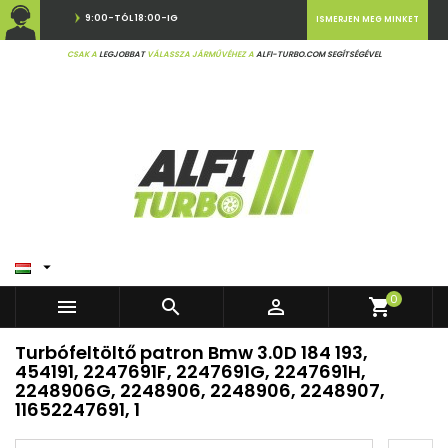
9:00-TÓL 18:00-IG
ISMERJEN MEG MINKET
CSAK A
LEGJOBBAT
VÁLASSZA JÁRMŰVÉHEZ A
ALFI-TURBO.COM SEGÍTSÉGÉVEL

0



shopping_cart
Turbófeltöltő patron Bmw 3.0D 184 193,
454191, 2247691F, 2247691G, 2247691H,
2248906G, 2248906, 2248906, 2248907,
11652247691, 1