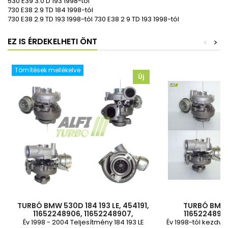
530 E39 3.0 D 193 1998-tól
730 E38 2.9 TD 184 1998-tól
730 E38 2.9 TD 193 1998-tól 730 E38 2 9 TD 193 1998-tól
EZ IS ÉRDEKELHETI ÖNT
<
>
Tömítések mellékelve
Új
TURBÓ BMW 530D 184 193 LE, 454191,
TURBÓ BMW 3
11652248906, 11652248907,
11652248906
11652247691, 116522489079,
11652247691
Év 1998 - 2004 Teljesítmény 184 193 LE
Év 1998-tól kezdve 