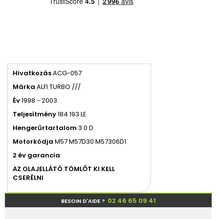
Hivatkozás
ACG-057
Márka
ALFI TURBO ///
Év
1998 - 2003
Teljesítmény
184 193 LE
Hengerűrtartalom
3.0 D
Motor
kódja
M57 M57D30 M57306D1
2 év garancia
AZ OLAJELLÁTÓ TÖMLŐT KI KELL
CSERÉLNI
02 46 65 09 41
BESOIN D'AIDE ?