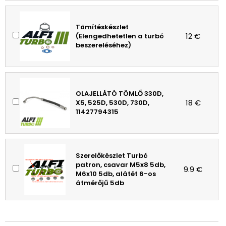
Tömítéskészlet
12 €
(Elengedhetetlen a turbó
beszereléséhez)
OLAJELLÁTÓ TÖMLŐ 330D,
18 €
X5, 525D, 530D, 730D,
11427794315
Szerelőkészlet Turbó
patron, csavar M5x8 5db,
9.9 €
M6x10 5db, alátét 6-os
átmérőjű 5db