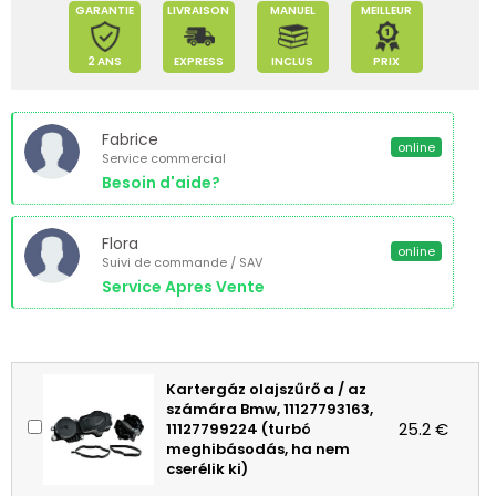
GARANTIE
LIVRAISON
MANUEL
MEILLEUR
2 ANS
EXPRESS
INCLUS
PRIX
Fabrice
online
Service commercial
Besoin d'aide?
Flora
online
Suivi de commande / SAV
Service Apres Vente
Kartergáz olajszűrő a / az
számára Bmw, 11127793163,
25.2 €
11127799224 (turbó
meghibásodás, ha nem
cserélik ki)