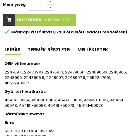
Mennyiség
Hozzáadás a kosárhoz


Másnapi kiszállítás (17:00 óra előtt leadott rendelések)
LEÍRÁS
TERMÉK RÉSZLETEI
MELLÉKLETEK
OEM viitenumber
2247691F, 2247691G, 2247691H, 2247906H, 2248906G, 2248906,
2248906, 2248906.9, 2248907, 2248907.9, 11652247691,
11652248907
Gyártói hivatkozás
454191-0004, 454191-0005, 454191-0006, 454191-0007, 454191-
5004S, 454191-5006S, 454191-5007S, 454191-5007S
Járműalkalmazás
Bmw
530 E39 3.0 D 184 1998-tól