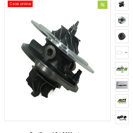
Csak online
Új