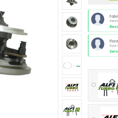
Fabr
Servi
Beso
Flor
Suivi
Serv