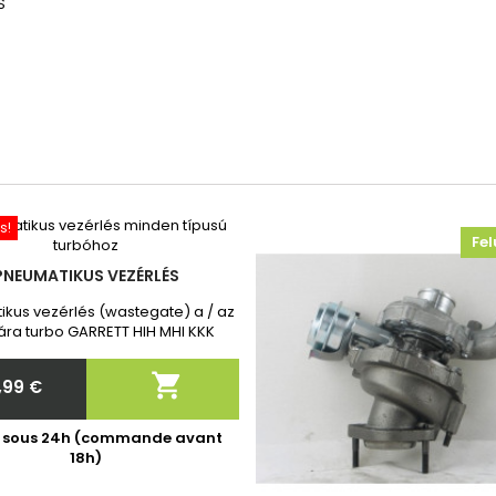
S
s!
Fel
PNEUMATIKUS VEZÉRLÉS
kus vezérlés (wastegate) a / az
ra turbo GARRETT HIH MHI KKK
ota Toyota Vadonatúj, 2 év
iával. Megrendelés után kérjük,

,99 €
 meg nekünk a turbó pontos
Ár
cikkszámát!
é sous 24h (commande avant
18h)