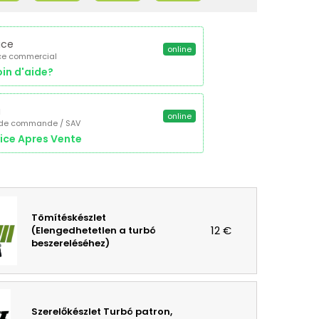
ice
online
ce commercial
in d'aide?
a
online
 de commande / SAV
ice Apres Vente
Tömítéskészlet
12 €
(Elengedhetetlen a turbó
beszereléséhez)
Szerelőkészlet Turbó patron,