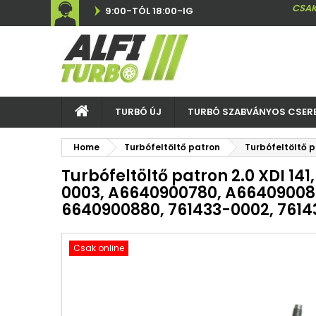
CSAK
9:00-TÓL 18:00-IG
TURBÓ ÚJ
TURBÓ SZABVÁNYOS CSER
Home
Turbófeltöltő patron
Turbófeltöltő 
Turbófeltöltő patron 2.0 XDI 141
0003, A6640900780, A66409008
6640900880, 761433-0002, 7614
Csak online