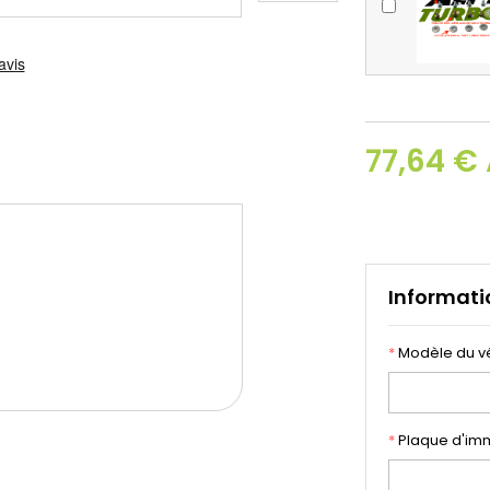
77,64 €
Informati
*
Modèle du v
*
Plaque d'imm