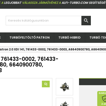
 A
LEGJOBBAT
VÁLASSZA JÁRMŰVÉHEZ A
ALFI-TURBO.COM SEGÍTSÉGÉ

E
TURBÓFELTÖLTŐ PATRON
TURBÓ HIBRID
TURBÓ TE
patron 2.0 XDI 141, 761433-0002, 761433-0003, A6640900780, A66409
, 761433-0002, 761433-
80, 6640900780,
3
Új
GARA
2 A