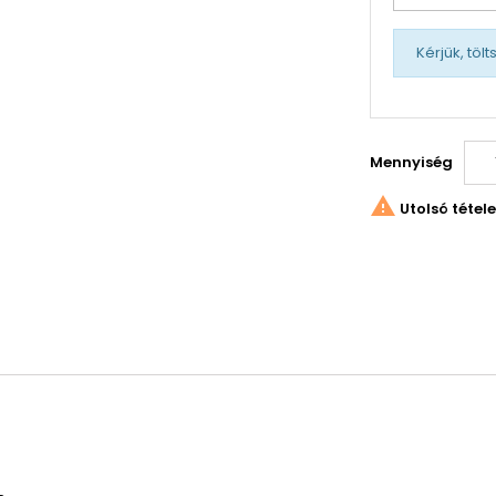
Kérjük, töl
Mennyiség

Utolsó tétel