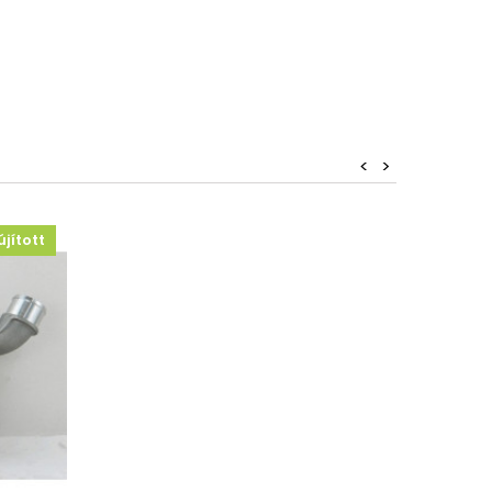
<
>
újított