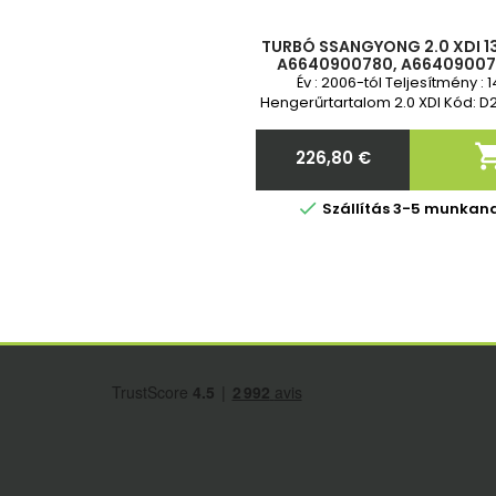
TURBÓ SSANGYONG 2.0 XDI 136
A6640900780, A66409007
A6640900880, A66409008
Év : 2006-tól Teljesítmény : 1
A664090088080, 761433-2, 
Hengerűrtartalom 2.0 XDI Kód: D
garancia Standard cser
226,80 €
Ár

Szállítás 3-5 munkan