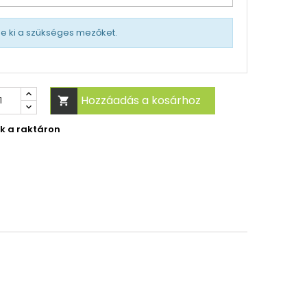
tse ki a szükséges mezőket.
Hozzáadás a kosárhoz

ek a raktáron