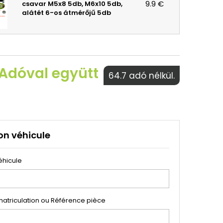
9.9 €
csavar M5x8 5db, M6x10 5db,
alátét 6-os átmérőjű 5db
 Adóval együtt
64.7 adó nélkül.
on véhicule
éhicule
atriculation ou Référence pièce