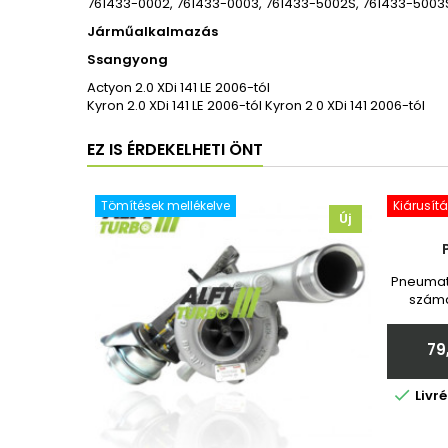
761433-0002, 761433-0003, 761433-5002S, 761433-5003
Járműalkalmazás
Ssangyong
Actyon 2.0 XDi 141 LE 2006-tól
Kyron 2.0 XDi 141 LE 2006-tól Kyron 2 0 XDi 141 2006-tól
EZ IS ÉRDEKELHETI ÖNT
Tömítések mellékelve
Kiárusítá
Új
Pneumati
számá
Toy
garanc
79
adja

Livr