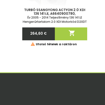
TURBÓ SSANGYONG ACTYON 2.0 XDI
136 141 LE, A6640900780,
A664090078080, A664090088080,
Év 2005 - 2014 Teljesítmény 136 141 LE
A664090088080, A664090088080,
Hengerűrtartalom 2.0 XDI Motorkód D20DT
761433-2, 76
Vadonatúj és 2 év garancia

264,60 €
Ár

Utolsó tételek a raktáron