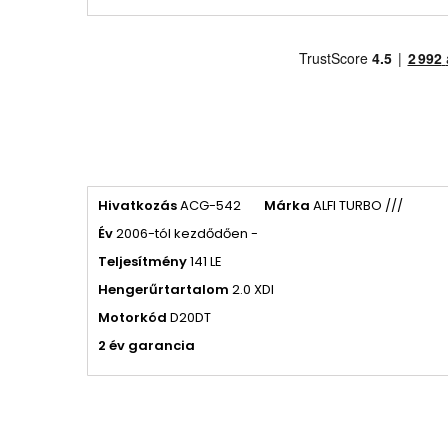
Hivatkozás
ACG-542
Márka
ALFI TURBO ///
Év
2006-tól kezdődően -
Teljesítmény
141 LE
Hengerűrtartalom
2.0 XDI
Motorkód
D20DT
2 év garancia