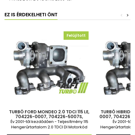
EZ IS ÉRDEKELHETI ÖNT
<
>
Felújított
TURBÓ FORD MONDEO 2.0 TDCI 115 LE,
TURBÓ HIBRID 2
704226-0007, 704226-5007S,
0007, 704226-
1201315, 1126058, 1S7Q6K682BH,
Év 2001-től kezdődően - Teljesítmény 115
Év 2001-től 
1S7Q6K682BJ, 1590079, RE1S7Q6K682B,
Hengerűrtartalom 2.0 TDCI DI Motorkód
Hengerűrtartalom
D6BA HJBA HJBA HJBB HJBC 2 év garancia
D6BA HJBA HJBA HJ