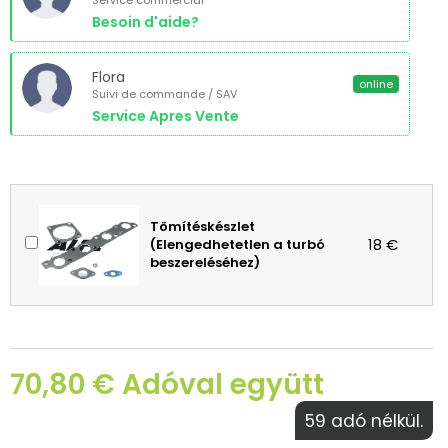
Service commercial
Besoin d'aide?
Flora
online
Suivi de commande / SAV
Service Apres Vente
Tömítéskészlet
18 €
(Elengedhetetlen a turbó
beszereléséhez)
70,80 € Adóval együtt
59 adó nélkül.