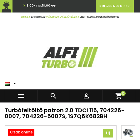
9:00-TÓL 18:00-IG
ISMERJEN MEG MINKET
CSAK A
LEGJOBBAT
VÁLASSZA JÁRMŰVÉHEZ A
ALFI-TURBO.COM SEGÍTSÉGÉVEL

0



shopping_cart
Turbófeltöltő patron 2.0 TDCI 115, 704226-
0007, 704226-5007S, 1S7Q6K682BH
Csak online
Új