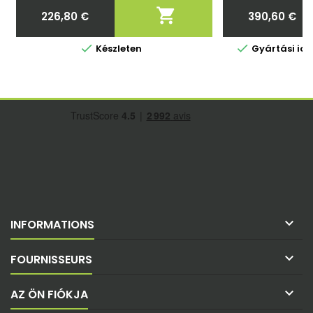

226,80 €
390,60 €
Ár
Ár


Készleten
Gyártási id

INFORMATIONS

FOURNISSEURS

AZ ÖN FIÓKJA