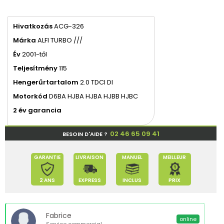
Hivatkozás
ACG-326
Márka
ALFI TURBO ///
Év
2001-től
Teljesítmény
115
Hengerűrtartalom
2.0 TDCI DI
Motorkód
D6BA HJBA HJBA HJBB HJBC
2 év garancia
02 46 65 09 41
BESOIN D'AIDE ?
GARANTIE
LIVRAISON
MANUEL
MEILLEUR
2 ANS
EXPRESS
INCLUS
PRIX
Fabrice
online