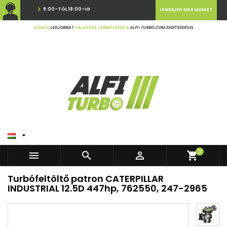
9:00-TÓL 18:00-IG
ISMERJEN MEG MINKET
CSAK A
LEGJOBBAT
VÁLASSZA JÁRMŰVÉHEZ A
ALFI-TURBO.COM SEGÍTSÉGÉVEL

0



shopping_cart
Turbófeltöltő patron CATERPILLAR
INDUSTRIAL 12.5D 447hp, 762550, 247-2965