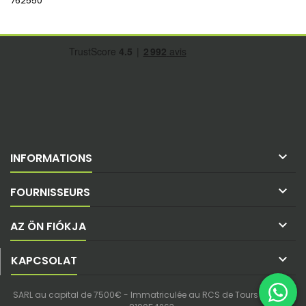
762550

INFORMATIONS

FOURNISSEURS

AZ ÖN FIÓKJA

KAPCSOLAT
SARL au capital de 7500€ - Immatriculée au RCS de Tours - SIREN :