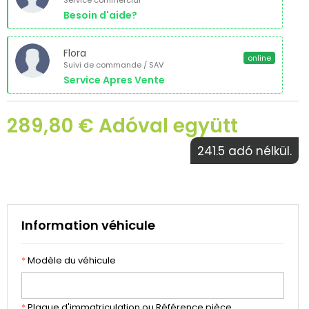
Service commercial
Besoin d'aide?
Flora
online
Suivi de commande / SAV
Service Apres Vente
289,80 € Adóval együtt
241.5 adó nélkül.
Information véhicule
*
Modèle du véhicule
*
Plaque d'immatriculation ou Référence pièce