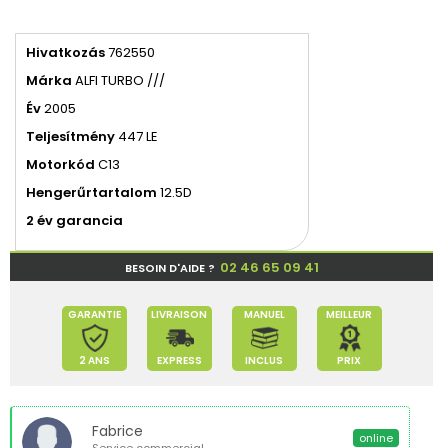
Hivatkozás
762550
Márka
ALFI TURBO ///
Év
2005
Teljesítmény
447 LE
Motorkód
C13
Hengerűrtartalom
12.5D
2 év garancia
02 46 65 09 41
BESOIN D'AIDE ?
GARANTIE
LIVRAISON
MANUEL
MEILLEUR
2 ANS
EXPRESS
INCLUS
PRIX
Fabrice
online