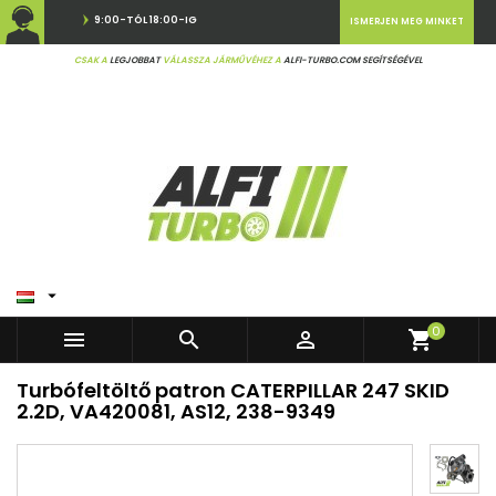
9:00-TÓL 18:00-IG
ISMERJEN MEG MINKET
CSAK A
LEGJOBBAT
VÁLASSZA JÁRMŰVÉHEZ A
ALFI-TURBO.COM SEGÍTSÉGÉVEL

0



shopping_cart
Turbófeltöltő patron CATERPILLAR 247 SKID
2.2D, VA420081, AS12, 238-9349