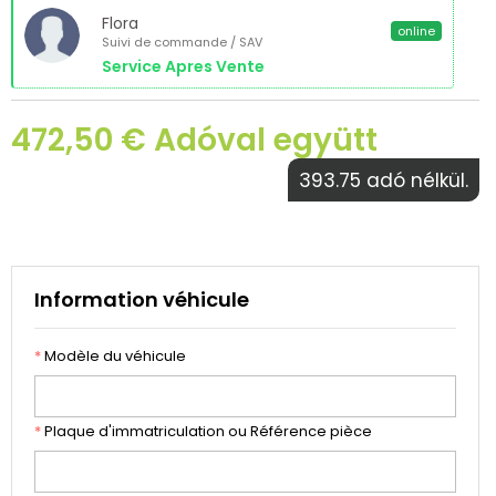
Flora
online
Suivi de commande / SAV
Service Apres Vente
472,50 € Adóval együtt
393.75 adó nélkül.
Information véhicule
*
Modèle du véhicule
*
Plaque d'immatriculation ou Référence pièce