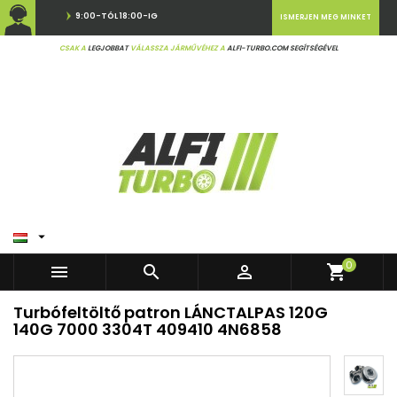
9:00-TÓL 18:00-IG
ISMERJEN MEG MINKET
CSAK A
LEGJOBBAT
VÁLASSZA JÁRMŰVÉHEZ A
ALFI-TURBO.COM SEGÍTSÉGÉVEL

0



shopping_cart
Turbófeltöltő patron LÁNCTALPAS 120G
140G 7000 3304T 409410 4N6858