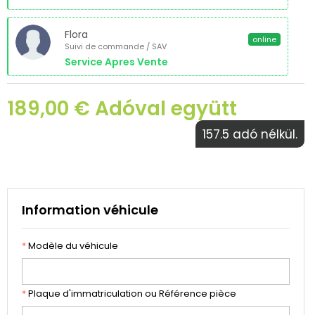
Flora
online
Suivi de commande / SAV
Service Apres Vente
189,00 € Adóval együtt
157.5 adó nélkül.
Information véhicule
*
Modèle du véhicule
*
Plaque d'immatriculation ou Référence pièce