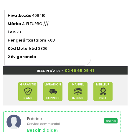
Hivatkozás
409410
Márka
ALFI TURBO ///
Év
1973
Hengerűrtartalom
7.0D
Kód Motorkód
3306
2 év garancia
02 46 65 09 41
BESOIN D'AIDE ?
GARANTIE
LIVRAISON
MANUEL
MEILLEUR
2 ANS
EXPRESS
INCLUS
PRIX
Fabrice
online
Service commercial
Besoin d'aide?