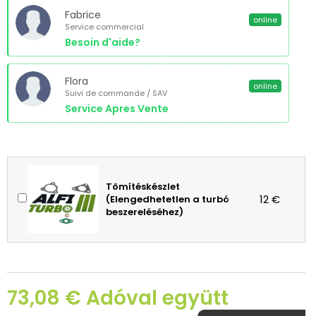
Fabrice
online
Service commercial
Besoin d'aide?
Flora
online
Suivi de commande / SAV
Service Apres Vente
Tömítéskészlet
12 €
(Elengedhetetlen a turbó
beszereléséhez)
73,08 € Adóval együtt