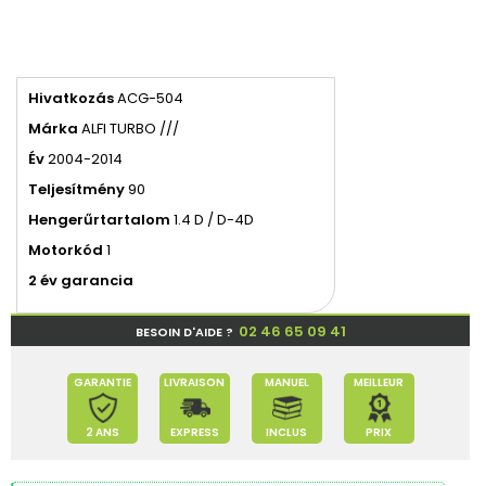
Hivatkozás
ACG-504
Márka
ALFI TURBO ///
Év
2004-2014
Teljesítmény
90
Hengerűrtartalom
1.4 D / D-4D
Motorkód
1
2 év garancia
02 46 65 09 41
BESOIN D'AIDE ?
GARANTIE
LIVRAISON
MANUEL
MEILLEUR
2 ANS
EXPRESS
INCLUS
PRIX