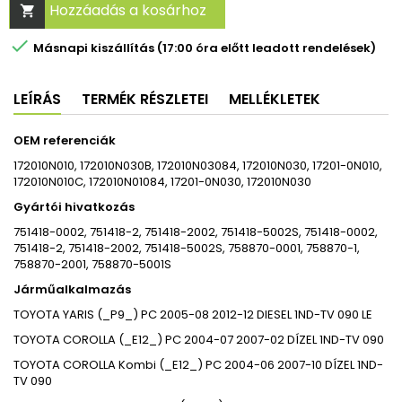
Hozzáadás a kosárhoz


Másnapi kiszállítás (17:00 óra előtt leadott rendelések)
LEÍRÁS
TERMÉK RÉSZLETEI
MELLÉKLETEK
OEM referenciák
172010N010, 172010N030B, 172010N03084, 172010N030, 17201-0N010,
172010N010C, 172010N01084, 17201-0N030, 172010N030
Gyártói hivatkozás
751418-0002, 751418-2, 751418-2002, 751418-5002S, 751418-0002,
751418-2, 751418-2002, 751418-5002S, 758870-0001, 758870-1,
758870-2001, 758870-5001S
Járműalkalmazás
TOYOTA
YARIS (_P9_)
PC
2005-08
2012-12
DIESEL
1ND-TV
090 LE
TOYOTA
COROLLA (_E12_)
PC
2004-07
2007-02
DÍZEL
1ND-TV
090
TOYOTA
COROLLA Kombi (_E12_)
PC
2004-06
2007-10
DÍZEL
1ND-
TV
090