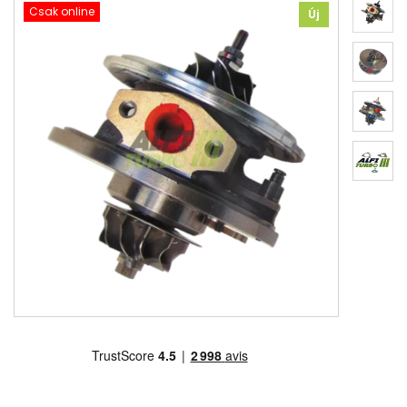
Csak online
Új