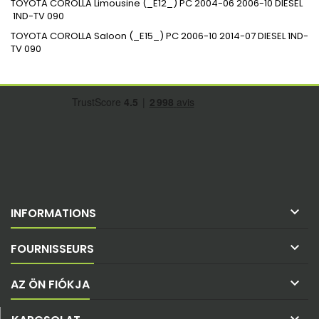
TOYOTA
COROLLA Limousine (_E12_)
PC
2004-06
2006-10
DIESEL
1ND-TV
090
TOYOTA
COROLLA Saloon (_E15_)
PC
2006-10
2014-07
DIESEL
1ND-
TV
090

INFORMATIONS

FOURNISSEURS

AZ ÖN FIÓKJA