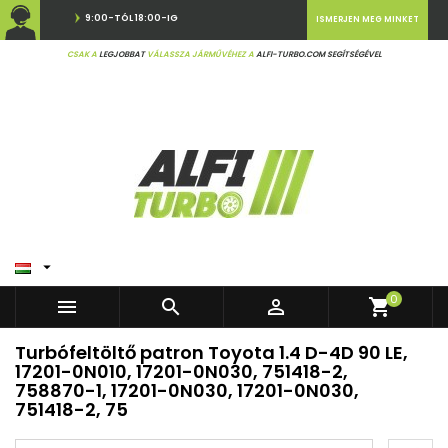
9:00-TÓL 18:00-IG
ISMERJEN MEG MINKET
CSAK A
LEGJOBBAT
VÁLASSZA JÁRMŰVÉHEZ A
ALFI-TURBO.COM SEGÍTSÉGÉVEL

0



shopping_cart
Turbófeltöltő patron Toyota 1.4 D-4D 90 LE,
17201-0N010, 17201-0N030, 751418-2,
758870-1, 17201-0N030, 17201-0N030,
751418-2, 75