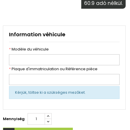
60.9 adó nélkül.
Information véhicule
*
Modèle du véhicule
*
Plaque d'immatriculation ou Référence pièce
Kérjük, töltse ki a szükséges mezőket.
Mennyiség