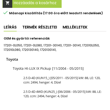
Hozzáadás a kosárhoz


Másnapi kiszállítás (17:00 óra előtt leadott rendelések)
LEÍRÁS
TERMÉK RÉSZLETEI
MELLÉKLETEK
OEM és gyártói referenciák
17201-0L050, 17201-0L080, 17201-30140, 17201-30141, 172010L050,
172010L080, 1720130140, 1720130141,
Toyota
Toyota HI-LUX IX Pickup [11/2004 - 05/2015]
2.5 D-4D (KUN15_) [05/2011 - 05/2015] kW: 88, LE: 120,
ccm: 2494, henger: 4, Dízel
2.5 D-4D 4WD (KUN25_) [06/2006 - 05/2015] kW: 88, LE:
120, ccm: 2494, henger: 4, Dízel