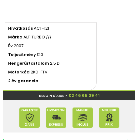
Hivatkozás
ACT-121
Márka
ALFI TURBO ///
Év
2007
Teljesítmény
120
Hengerűrtartalom
2.5 D
Motorkód
2KD-FTV
2 év garancia
02 46 65 09 41
BESOIN D'AIDE ?
GARANTIE
LIVRAISON
MANUEL
MEILLEUR
2 ANS
EXPRESS
INCLUS
PRIX