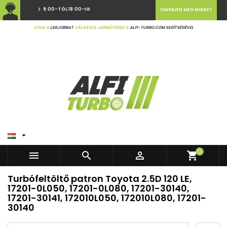
9:00-TÓL 18:00-IG
ISMERJEN MEG MINKET
CSAK A
LEGJOBBAT
VÁLASSZA JÁRMŰVÉHEZ A
ALFI-TURBO.COM SEGÍTSÉGÉVEL

0



shopping_cart
Turbófeltöltő patron Toyota 2.5D 120 LE,
17201-0L050, 17201-0L080, 17201-30140,
17201-30141, 172010L050, 172010L080, 17201-
30140