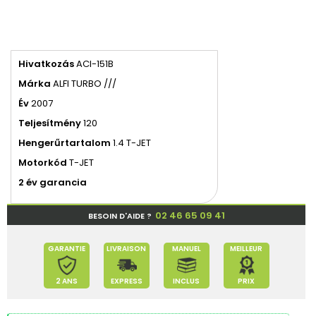
Hivatkozás
ACI-151B
Márka
ALFI TURBO ///
Év
2007
Teljesítmény
120
Hengerűrtartalom
1.4 T-JET
Motorkód
T-JET
2 év garancia
02 46 65 09 41
BESOIN D'AIDE ?
GARANTIE
LIVRAISON
MANUEL
MEILLEUR
2 ANS
EXPRESS
INCLUS
PRIX