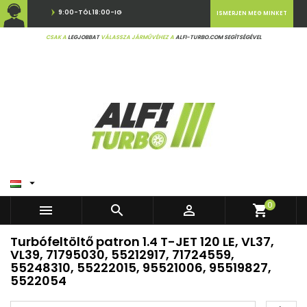
9:00-TÓL 18:00-IG
ISMERJEN MEG MINKET
CSAK A
LEGJOBBAT
VÁLASSZA JÁRMŰVÉHEZ A
ALFI-TURBO.COM SEGÍTSÉGÉVEL

0



shopping_cart
Turbófeltöltő patron 1.4 T-JET 120 LE, VL37,
VL39, 71795030, 55212917, 71724559,
55248310, 55222015, 95521006, 95519827,
5522054