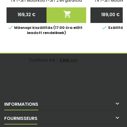
1.4 T-JET Motorkód T-JET 2 év garancia
1.4 T-JET Motorkó

169,32 €
189,00 €
Ár
Ár


Másnapi kiszállítás (17:00 óra előtt
Szállítá
leadott rendelések)

INFORMATIONS

FOURNISSEURS