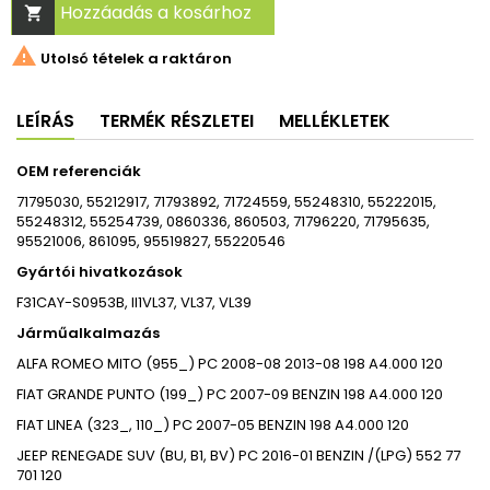
Hozzáadás a kosárhoz


Utolsó tételek a raktáron
LEÍRÁS
TERMÉK RÉSZLETEI
MELLÉKLETEK
OEM referenciák
71795030, 55212917, 71793892, 71724559, 55248310, 55222015,
55248312, 55254739, 0860336, 860503, 71796220, 71795635,
95521006, 861095, 95519827, 55220546
Gyártói hivatkozások
F31CAY-S0953B, II1VL37, VL37, VL39
Járműalkalmazás
ALFA ROMEO
MITO (955_)
PC
2008-08
2013-08
198 A4.000
120
FIAT
GRANDE PUNTO (199_)
PC
2007-09
BENZIN 198 A4.000
120
FIAT
LINEA (323_, 110_)
PC
2007-05
BENZIN 198 A4.000
120
JEEP
RENEGADE SUV (BU, B1, BV)
PC
2016-01
BENZIN /(LPG)
552 77
701
120