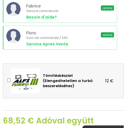
Fabrice
online
Service commercial
Besoin d'aide?
Flora
online
Suivi de commande / SAV
Service Apres Vente
Tömítéskészlet
12 €
(Elengedhetetlen a turbó
beszereléséhez)
68,52 € Adóval együtt