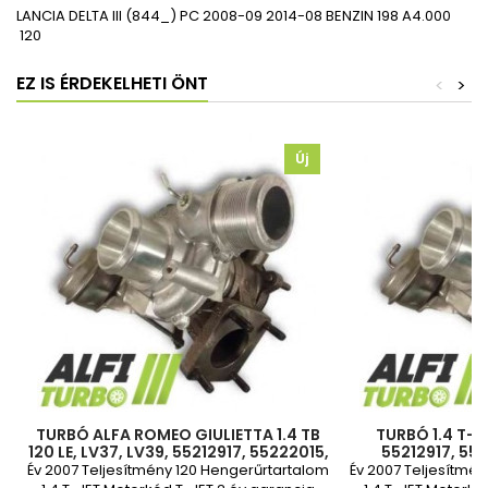
LANCIA
DELTA III (844_)
PC
2008-09
2014-08
BENZIN 198 A4.000
120
EZ IS ÉRDEKELHETI ÖNT
<
>
Új
TURBÓ ALFA ROMEO GIULIETTA 1.4 TB
TURBÓ 1.4 T-JE
120 LE, LV37, LV39, 55212917, 55222015,
55212917, 55
71724559, 71793892, 71793894
7179389
Év 2007 Teljesítmény 120 Hengerűrtartalom
Év 2007 Teljesítmé