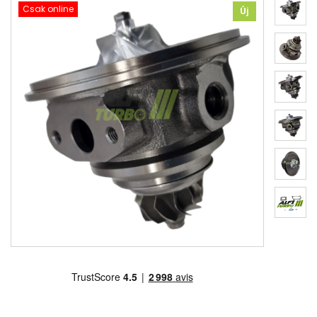
Csak online
Új