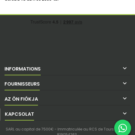

INFORMATIONS

FOURNISSEURS

AZ ÖN FIÓKJA

KAPCSOLAT
SARL au capital de 7500€ - Immatriculée au RCS de Tours - SIREN :
819054263 ·