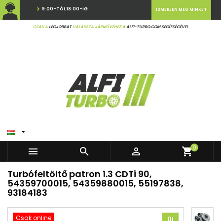
9:00-TÓL 18:00-IG
ISMERJEN MEG MINKET
CSAK A
LEGJOBBAT
VÁLASSZA JÁRMŰVÉHEZ A
ALFI-TURBO.COM SEGÍTSÉGÉVEL

0



shopping_cart
Turbófeltöltő patron 1.3 CDTi 90,
54359700015, 54359880015, 55197838,
93184183
Csak online
Új