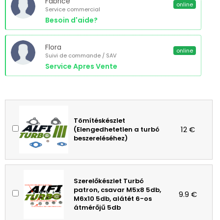
Fabrice
online
Service commercial
Besoin d'aide?
Flora
online
Suivi de commande / SAV
Service Apres Vente
Tömítéskészlet
12 €
(Elengedhetetlen a turbó
beszereléséhez)
Szerelőkészlet Turbó
patron, csavar M5x8 5db,
9.9 €
M6x10 5db, alátét 6-os
átmérőjű 5db