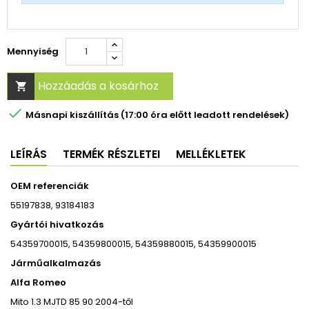
Mennyiség
Hozzáadás a kosárhoz


Másnapi kiszállítás (17:00 óra előtt leadott rendelések)
LEÍRÁS
TERMÉK RÉSZLETEI
MELLÉKLETEK
OEM referenciák
55197838, 93184183
Gyártói hivatkozás
54359700015, 54359800015, 54359880015, 54359900015
Járműalkalmazás
Alfa Romeo
Mito 1.3 MJTD 85 90 2004-től