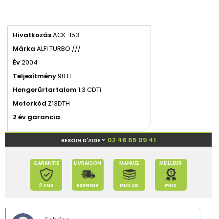
Hivatkozás
ACK-153
Márka
ALFI TURBO ///
Év
2004
Teljesítmény
90 LE
Hengerűrtartalom
1.3 CDTi
Motorkód
Z13DTH
2 év garancia
02 46 65 09 41
BESOIN D'AIDE ?
GARANTIE
LIVRAISON
MANUEL
MEILLEUR
2 ANS
EXPRESS
INCLUS
PRIX