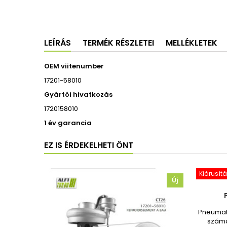
LEÍRÁS
TERMÉK RÉSZLETEI
MELLÉKLETEK
OEM viitenumber
17201-58010
Gyártói hivatkozás
1720158010
1 év garancia
EZ IS ÉRDEKELHETI ÖNT
Kiárusítá
Új
Pneumati
számá