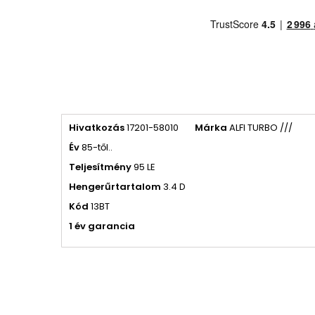
Hivatkozás
17201-58010
Márka
ALFI TURBO ///
Év
85-től..
Teljesítmény
95 LE
Hengerűrtartalom
3.4 D
Kód
13BT
1 év garancia