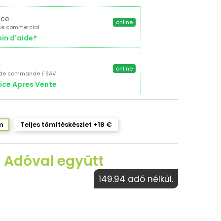
ice
online
ce commercial
in d'aide?
a
online
 de commande / SAV
ice Apres Vente
m
Teljes tömítéskészlet +18 €
€ Adóval együtt
149.94 adó nélkül.