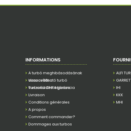
INFORMATIONS
FOURNI
A turbó meghibásodásának
ALFI TU
azonosítása
Visszaváltható turbó
GARRET
visszaküldési eljárása
Turbo és CHRA garancia
IHI
Livraison
KKK
Conditions générales
MHI
A propos
Comment commander?
Dommages aux turbos