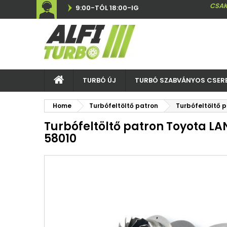
CSAK
9:00-TÓL 18:00-IG
TURBÓ ÚJ
TURBÓ SZABVÁNYOS CSER
Home
Turbófeltöltő patron
Turbófeltöltő 
Turbófeltöltő patron Toyota LA
58010