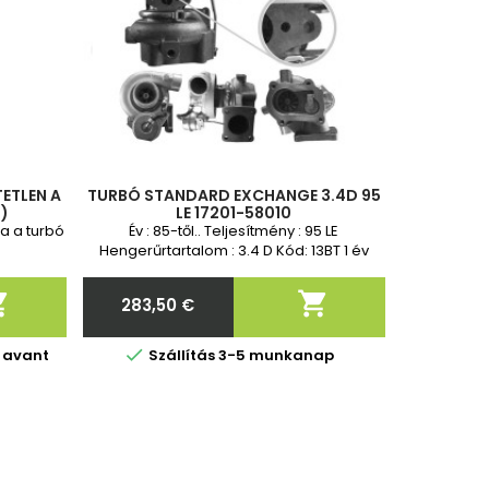
ETLEN A
TURBÓ STANDARD EXCHANGE 3.4D 95
)
LE 17201-58010
ra a turbó
Év : 85-től.. Teljesítmény : 95 LE
Hengerűrtartalom : 3.4 D Kód: 13BT 1 év
garancia Standard csere


283,50 €
Ár

 avant
Szállítás 3-5 munkanap