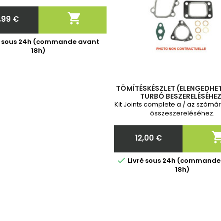
ota Toyota Vadonatúj, 2 év
iával. Megrendelés után kérjük,

,99 €
 meg nekünk a turbó pontos
Ár
cikkszámát!
é sous 24h (commande avant
18h)
TÖMÍTÉSKÉSZLET (ELENGEDHET
TURBÓ BESZERELÉSÉHEZ
Kit Joints complete a / az számá
összeszereléséhez.
12,00 €
Ár

Livré sous 24h (commande
18h)