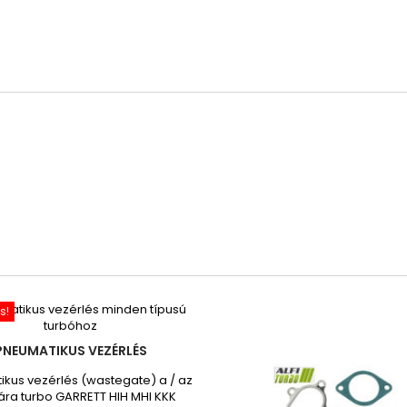
s!
PNEUMATIKUS VEZÉRLÉS
kus vezérlés (wastegate) a / az
ra turbo GARRETT HIH MHI KKK