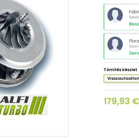
Fabr
Servi
Beso
Flor
Suivi
Serv
Tömítés készlet
Visszautasíto
179,93 