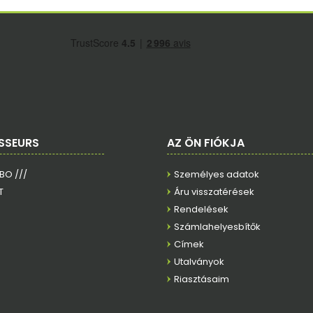
SSEURS
AZ ÖN FIÓKJA
RBO ///
Személyes adatok
T
Áru visszatérések
Rendelések
Számlahelyesbítők
Címek
Utalványok
Riasztásaim