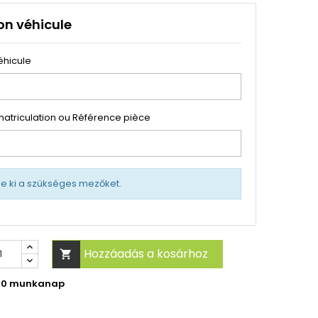
on véhicule
éhicule
atriculation ou Référence pièce
tse ki a szükséges mezőket.
Hozzáadás a kosárhoz

-30 munkanap