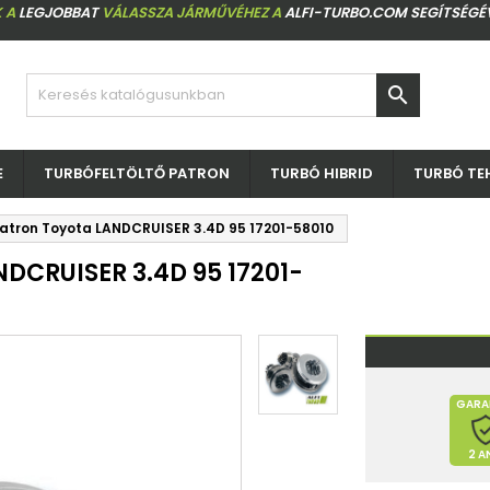
 A
LEGJOBBAT
VÁLASSZA JÁRMŰVÉHEZ A
ALFI-TURBO.COM SEGÍTSÉGÉ

E
TURBÓFELTÖLTŐ PATRON
TURBÓ HIBRID
TURBÓ TE
patron Toyota LANDCRUISER 3.4D 95 17201-58010
NDCRUISER 3.4D 95 17201-
GARA
2 A