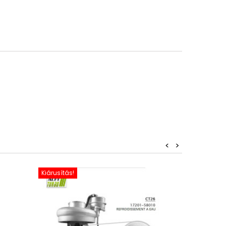
<
>
Kiárusítás!