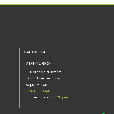
KAPCSOLAT
ALFI-TURBO
8 allée de la Flottière
37300 Joué-Lès-Tours
Appelez-nous au :
+33246650941
Envoyer un e-mail :
Cliquez-ici