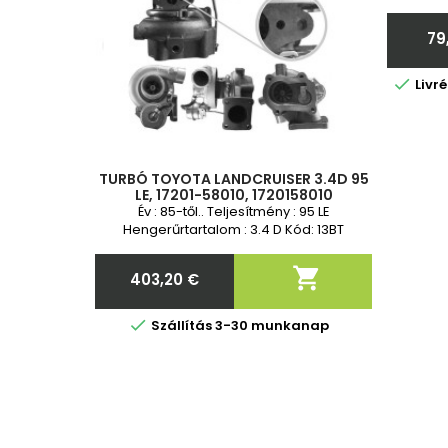
Toy
garanc
79
adja

Livr
TURBÓ TOYOTA LANDCRUISER 3.4D 95
LE, 17201-58010, 1720158010
Év : 85-től.. Teljesítmény : 95 LE
Hengerűrtartalom : 3.4 D Kód: 13BT

403,20 €
Ár

Szállítás 3-30 munkanap