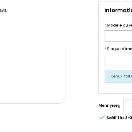
Informati
*
Modèle du v
*
Plaque d'imm
Kérjük, töl
Mennyiség

Szállítás 3