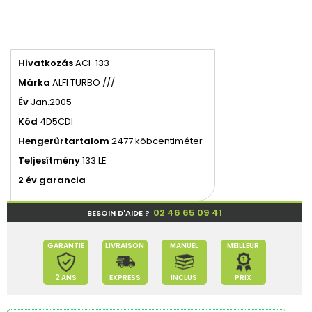
Hivatkozás
ACI-133
Márka
ALFI TURBO ///
Év
Jan.2005
Kód
4D5CDI
Hengerűrtartalom
2477 köbcentiméter
Teljesítmény
133 LE
2 év garancia
02 46 65 09 41
BESOIN D'AIDE ?
GARANTIE
LIVRAISON
MANUEL
MEILLEUR
2 ANS
EXPRESS
INCLUS
PRIX