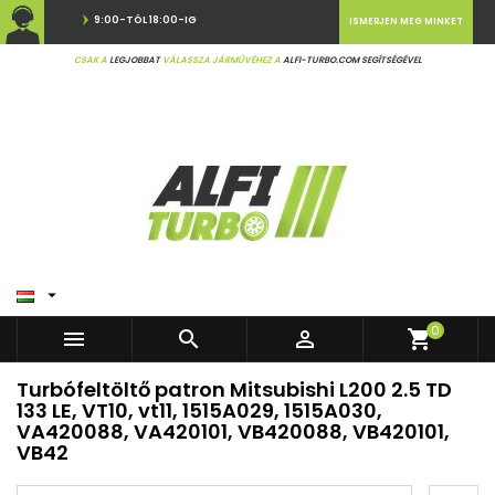
9:00-TÓL 18:00-IG
ISMERJEN MEG MINKET
CSAK A
LEGJOBBAT
VÁLASSZA JÁRMŰVÉHEZ A
ALFI-TURBO.COM SEGÍTSÉGÉVEL

0



shopping_cart
Turbófeltöltő patron Mitsubishi L200 2.5 TD
133 LE, VT10, vt11, 1515A029, 1515A030,
VA420088, VA420101, VB420088, VB420101,
VB42