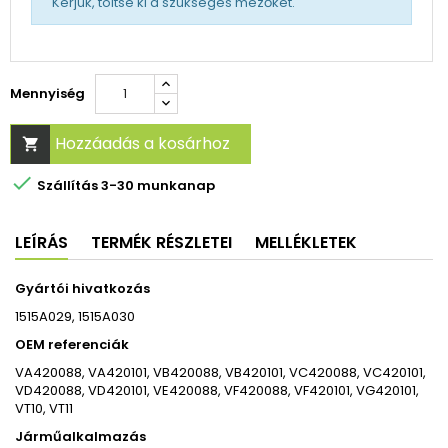
Kérjük, töltse ki a szükséges mezőket.
Mennyiség
Hozzáadás a kosárhoz


Szállítás 3-30 munkanap
LEÍRÁS
TERMÉK RÉSZLETEI
MELLÉKLETEK
Gyártói hivatkozás
1515A029, 1515A030
OEM referenciák
VA420088, VA420101, VB420088, VB420101, VC420088, VC420101,
VD420088, VD420101, VE420088, VF420088, VF420101, VG420101,
VT10, VT11
Járműalkalmazás