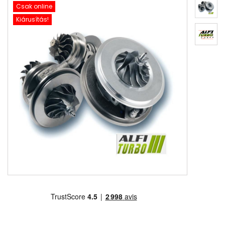
Csak online
Kiárusítás!