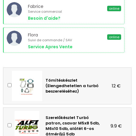
Fabrice
online
Service commercial
Besoin d'aide?
Flora
online
Suivi de commande / SAV
Service Apres Vente
Tömítéskészlet
12 €
(Elengedhetetlen a turbó
beszereléséhez)
Szerelőkészlet Turbó
patron, csavar M5x8 5db,
9.9 €
M6x10 5db, alátét 6-os
átmérőjű 5db