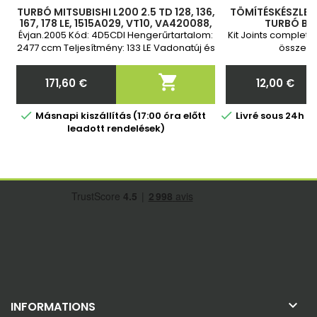
TURBÓ MITSUBISHI L200 2.5 TD 128, 136,
TÖMÍTÉSKÉSZLET 
167, 178 LE, 1515A029, VT10, VA420088,
TURBÓ BES
VB420088, VC420088, VD420088,
Évjan.2005 Kód: 4D5CDI Hengerűrtartalom:
Kit Joints complete
VE420088, VF420088,
2477 ccm Teljesítmény: 133 LE Vadonatúj és
összesz
2 év garancia

171,60 €
12,00 €
Ár
Ár


Másnapi kiszállítás (17:00 óra előtt
Livré sous 24h 
leadott rendelések)

INFORMATIONS