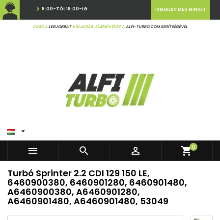
9:00-TÓL 18:00-IG
ISMERJEN MEG MINKET
CSAK A
LEGJOBBAT
VÁLASSZA JÁRMŰVÉHEZ A
ALFI-TURBO.COM SEGÍTSÉGÉVEL

0



shopping_cart
Turbó Sprinter 2.2 CDI 129 150 LE,
6460900380, 6460901280, 6460901480,
A6460900380, A6460901280,
A6460901480, A6460901480, 53049