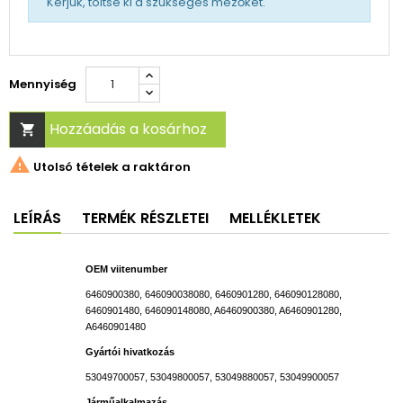
Kérjük, töltse ki a szükséges mezőket.
Mennyiség
Hozzáadás a kosárhoz


Utolsó tételek a raktáron
LEÍRÁS
TERMÉK RÉSZLETEI
MELLÉKLETEK
OEM viitenumber
6460900380, 646090038080, 6460901280, 646090128080,
6460901480, 646090148080, A
6460900380, A6460901280,
A6460901480
Gyártói hivatkozás
53049700057, 53049800057, 53049880057, 53049900057
Járműalkalmazás