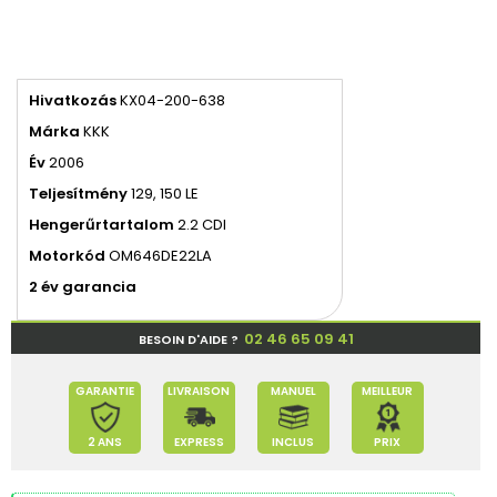
Hivatkozás
KX04-200-638
Márka
KKK
Év
2006
Teljesítmény
129, 150 LE
Hengerűrtartalom
2.2 CDI
Motorkód
OM646DE22LA
2 év garancia
02 46 65 09 41
BESOIN D'AIDE ?
GARANTIE
LIVRAISON
MANUEL
MEILLEUR
2 ANS
EXPRESS
INCLUS
PRIX