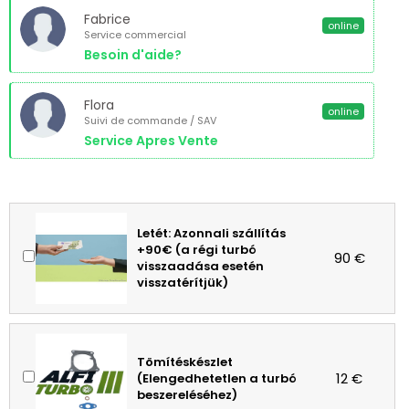
Fabrice
online
Service commercial
Besoin d'aide?
Flora
online
Suivi de commande / SAV
Service Apres Vente
Letét: Azonnali szállítás
+90€ (a régi turbó
90 €
visszaadása esetén
visszatérítjük)
Tömítéskészlet
12 €
(Elengedhetetlen a turbó
beszereléséhez)