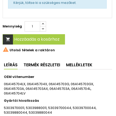
Kérjük, töltse ki a szükséges mezőket.
Mennyiség
Hozzáadás a kosárhoz


Utolsó tételek a raktáron
LEÍRÁS
TERMÉK RÉSZLETEI
MELLÉKLETEK
OEM viitenumber
06A145704LX, 06A145704X, 06A145703G, 06A145703GX,
06A145703A, 06A145703AX, 06A145703A, 06A145704L,
06A145704LV
Gyártói hivatkozás
53039700011, 53039880011, 53039700044, 53039700044,
53039880044, 53039880044