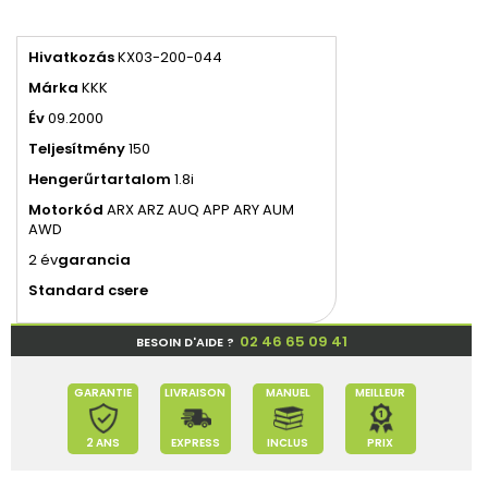
Hivatkozás
KX03-200-044
Márka
KKK
Év
09.2000
Teljesítmény
150
Hengerűrtartalom
1.8i
Motorkód
ARX ARZ AUQ APP ARY AUM
AWD
2 év
garancia
Standard csere
02 46 65 09 41
BESOIN D'AIDE ?
GARANTIE
LIVRAISON
MANUEL
MEILLEUR
2 ANS
EXPRESS
INCLUS
PRIX