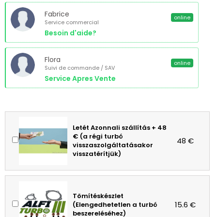
Fabrice
online
Service commercial
Besoin d'aide?
Flora
online
Suivi de commande / SAV
Service Apres Vente
Letét Azonnali szállítás + 48
€ (a régi turbó
48 €
visszaszolgáltatásakor
visszatérítjük)
Tömítéskészlet
15.6 €
(Elengedhetetlen a turbó
beszereléséhez)