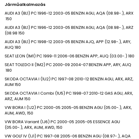
Járműalkalmazás
AUDI
A3 (8L1)
PC
1996-12
2003-05
BENZIN
AGU, AQA (08.98-.), ARX
150
AUDI
A3 (8L1)
PC
1996-12
2003-05
BENZIN
AGU, AQA (08.98-.), ARZ
(08.98
150
AUDI
A3 (8L1)
PC
1998-12
2003-05
BENZIN
AJQ, APP (12.98-.), ARY,
AUQ
180
SEAT
LEON (1M1)
PC
1999-11
2006-06
BENZIN
APP, AUQ (03.00-.)
180
SEAT
TOLEDO II (1M2)
PC
2000-09
2004-07
BENZIN
APP, ARY, AUQ
180
SKODA
OCTAVIA I (1U2)
PC
1997-08
2010-12
BENZIN
AGU, ARX, ARZ,
AUM
150
SKODA
OCTAVIA I Combi (1U5)
PC
1998-07
2010-12
GAS
AGU, ARX,
ARZ, AUM
150
VW
BORA I (1J2)
PC
2000-05
2005-05
BENZIN
AGU (05.00-.), ARX,
AUM, AWD,
150
VW
BORA Variant (1J6)
PC
2000-05
2005-05
ESSENCE
AGU
(05.00-.), ARX, AUM, AWD,
150
VW
GOLF IV (1J1)
PC
1997-08
2005-06
BENZIN
AGU (08.97-.), AQA