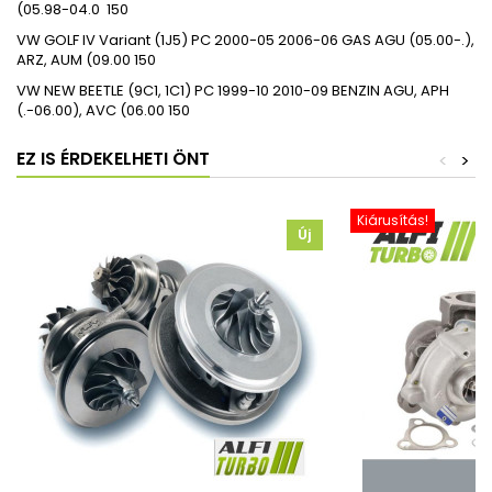
(05.98-04.0
150
VW
GOLF IV Variant (1J5)
PC
2000-05
2006-06
GAS
AGU (05.00-.),
ARZ, AUM (09.00
150
VW
NEW BEETLE (9C1, 1C1)
PC
1999-10
2010-09
BENZIN
AGU, APH
(.-06.00), AVC (06.00
150
EZ IS ÉRDEKELHETI ÖNT
<
>
Kiárusítás!
Új