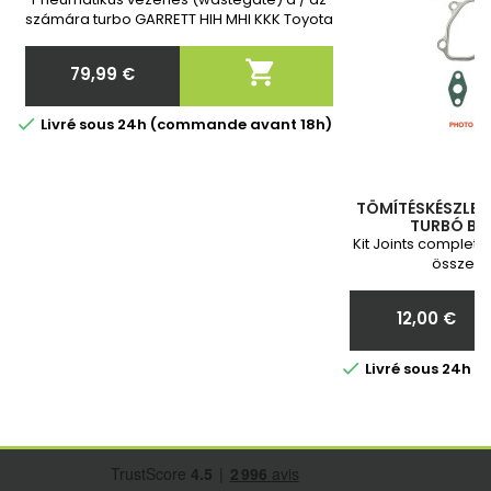
számára turbo GARRETT HIH MHI KKK Toyota
Toyota Vadonatúj, 2 év garanciával.
Megrendelés után kérjük, adja meg

79,99 €
nekünk a turbó pontos cikkszámát!
Ár

Livré sous 24h (commande avant 18h)
TÖMÍTÉSKÉSZLET 
TURBÓ BES
Kit Joints complete
összesz
12,00 €
Ár

Livré sous 24h 