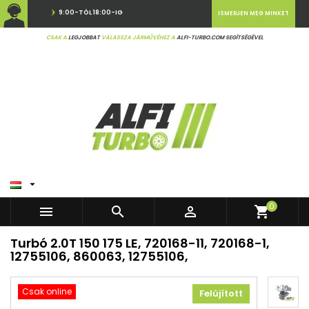
9:00-TÓL 18:00-IG
ISMERJEN MEG MINKET
CSAK A
LEGJOBBAT
VÁLASSZA JÁRMŰVÉHEZ A
ALFI-TURBO.COM SEGÍTSÉGÉVEL

0



shopping_cart
Turbó 2.0T 150 175 LE, 720168-11, 720168-1,
12755106, 860063, 12755106,
Csak online
Felújított