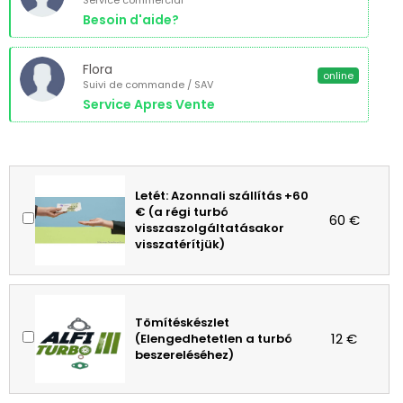
Service commercial
Besoin d'aide?
Flora
online
Suivi de commande / SAV
Service Apres Vente
Letét: Azonnali szállítás +60
€ (a régi turbó
60 €
visszaszolgáltatásakor
visszatérítjük)
Tömítéskészlet
12 €
(Elengedhetetlen a turbó
beszereléséhez)