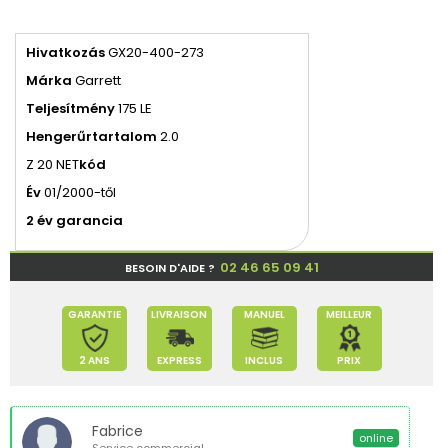
Hivatkozás
GX20-400-273
Márka
Garrett
Teljesítmény
175 LE
Hengerűrtartalom
2.0
Z 20 NET
kód
Év
01/2000-től
2 év garancia
02 46 65 09 41
BESOIN D'AIDE ?
GARANTIE
LIVRAISON
MANUEL
MEILLEUR
2 ANS
EXPRESS
INCLUS
PRIX
Fabrice
online