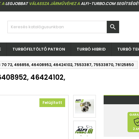
 A
LEGJOBBAT
VÁLASSZA JÁRMŰVÉHEZ A
ALFI-TURBO.COM SEGÍTSÉGÉ

E
TURBÓFELTÖLTŐ PATRON
TURBÓ HIBRID
TURBÓ TE
63 70 72, 466856, 46408952, 46424102, 7553387, 75533870, 76125850
46408952, 46424102,
Felújított
GARA
2 A