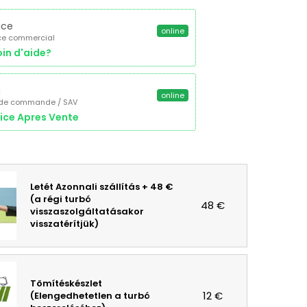
ice
online
ce commercial
in d'aide?
a
online
 de commande / SAV
ice Apres Vente
Letét Azonnali szállítás + 48 €
(a régi turbó
48 €
visszaszolgáltatásakor
visszatérítjük)
Tömítéskészlet
12 €
(Elengedhetetlen a turbó