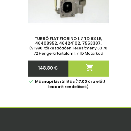
TURBÓ FIAT FIORINO 1.7 TD 63 LE,
46408952, 46424102, 7553387,
75533870, 76125850, 466856-0001,
Év 1990-től kezdődően Teljesítmény 63 70
466856-0002, 466856-0003
72 Hengerűrtartalom 1.7 TD Motorkód
146B3.000, M.708.HT.17.D, M798HT17D 2 év
garancia

148,80 €
Ár

Másnapi kiszállítás (17:00 óra előtt
leadott rendelések)