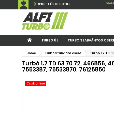
CSAK
9:00-TÓL 18:00-IG
TURBÓ ÚJ
TURBÓ SZABVÁNYOS CSER
Home
Turbó Standard csere
Turbó 1.7 TD 
Turbó 1.7 TD 63 70 72, 466856, 
7553387, 75533870, 76125850
Csak online