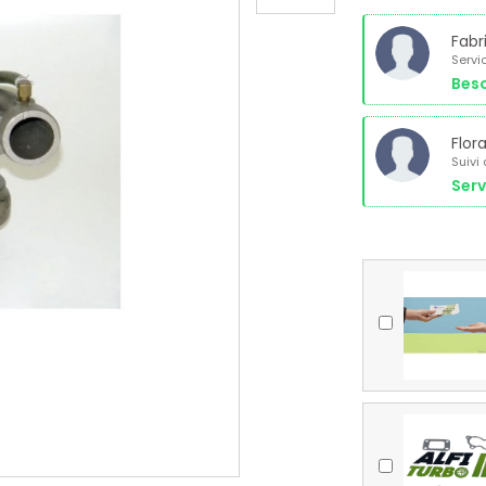
Fabr
Servi
Beso
Flor
Suivi
Serv