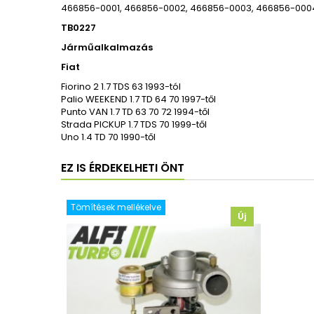
466856-0001, 466856-0002, 466856-0003, 466856-000
TB0227
Járműalkalmazás
Fiat
Fiorino 2 1.7 TDS 63 1993-tól
Palio WEEKEND 1.7 TD 64 70 1997-től
Punto VAN 1.7 TD 63 70 72 1994-től
Strada PICKUP 1.7 TDS 70 1999-től
Uno 1.4 TD 70 1990-től
EZ IS ÉRDEKELHETI ÖNT
Tömítések mellékelve
Új