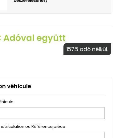
beszereléséhez)
€ Adóval együtt
157.5 adó nélkül.
on véhicule
éhicule
atriculation ou Référence pièce