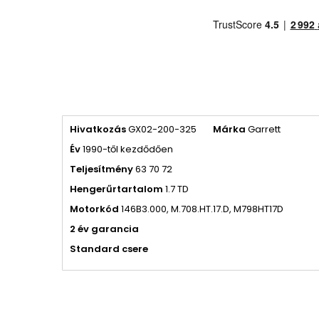
Hivatkozás
GX02-200-325
Márka
Garrett
Év
1990-től kezdődően
Teljesítmény
63 70 72
Hengerűrtartalom
1.7 TD
Motorkód
146B3.000, M.708.HT.17.D, M798HT17D
2 év garancia
Standard csere