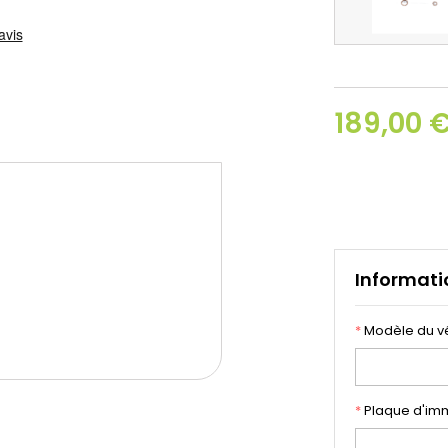
189,00 
Informati
*
Modèle du v
*
Plaque d'imm