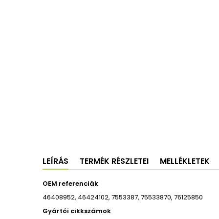
LEÍRÁS
TERMÉK RÉSZLETEI
MELLÉKLETEK
OEM referenciák
46408952, 46424102, 7553387, 75533870, 76125850
Gyártói cikkszámok