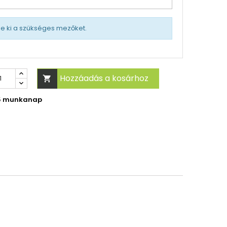
tse ki a szükséges mezőket.
Hozzáadás a kosárhoz

-5 munkanap