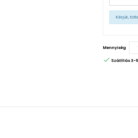
Kérjük, töl
Mennyiség

Szállítás 3