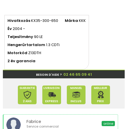
Hivatkozás
KX35-300-650
Márka
KKK
Év
2004 -
Teljesítmény
90 LE
Hengerűrtartalom
1.3 CDTi
Motorkód
Z13DTH
2 év garancia
02 46 65 09 41
BESOIN D'AIDE ?
GARANTIE
LIVRAISON
MANUEL
MEILLEUR
2 ANS
EXPRESS
INCLUS
PRIX
Fabrice
online
Service commercial