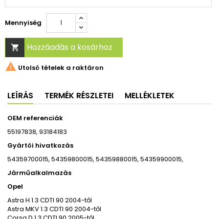
Mennyiség
Hozzáadás a kosárhoz


Utolsó tételek a raktáron
LEÍRÁS
TERMÉK RÉSZLETEI
MELLÉKLETEK
OEM referenciák
55197838, 93184183
Gyártói hivatkozás
54359700015, 54359800015, 54359880015, 54359900015,
Járműalkalmazás
Opel
Astra H 1.3 CDTI 90 2004-től
Astra MKV 1.3 CDTI 90 2004-től
Corsa D 1.3 CDTI 90 2005-től