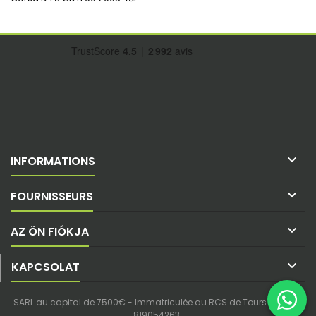

INFORMATIONS

FOURNISSEURS

AZ ÖN FIÓKJA

KAPCSOLAT
SARL au capital de 7500€ - Immatriculée au RCS de Tours - SIREN :
819054263 ·