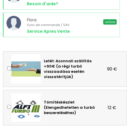
Besoin d'aide?
Flora
online
Suivi de commande / SAV
Service Apres Vente
Letét: Azonnali szállítás
+90€ (a régi turbó
90 €
visszaadása esetén
visszatérítjük)
Tömítéskészlet
12 €
(Elengedhetetlen a turbó
beszereléséhez)