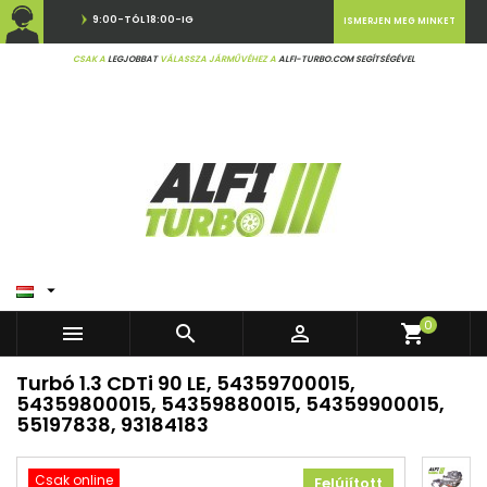
9:00-TÓL 18:00-IG
ISMERJEN MEG MINKET
CSAK A
LEGJOBBAT
VÁLASSZA JÁRMŰVÉHEZ A
ALFI-TURBO.COM SEGÍTSÉGÉVEL

0



shopping_cart
Turbó 1.3 CDTi 90 LE, 54359700015,
54359800015, 54359880015, 54359900015,
55197838, 93184183
Csak online
Felújított