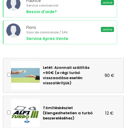
Fabrice
online
Service commercial
Besoin d'aide?
Flora
online
Suivi de commande / SAV
Service Apres Vente
Letét: Azonnali szállítás
+90€ (a régi turbó
90 €
visszaadása esetén
visszatérítjük)
Tömítéskészlet
12 €
(Elengedhetetlen a turbó
beszereléséhez)