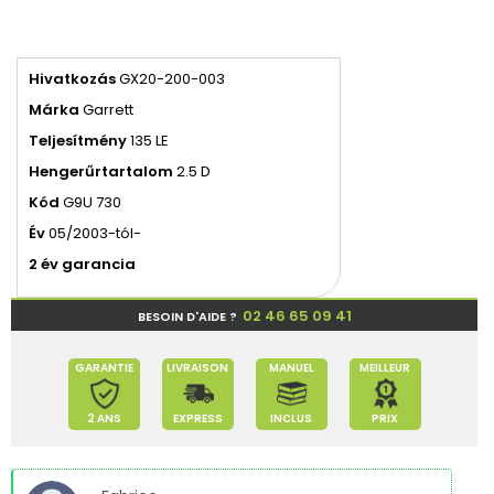
Hivatkozás
GX20-200-003
Márka
Garrett
Teljesítmény
135 LE
Hengerűrtartalom
2.5 D
Kód
G9U 730
Év
05/2003-tól-
2 év garancia
02 46 65 09 41
BESOIN D'AIDE ?
GARANTIE
LIVRAISON
MANUEL
MEILLEUR
2 ANS
EXPRESS
INCLUS
PRIX