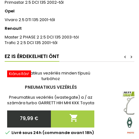
Primastar 2.5 DCI 135 2002-től
Opel
Vivaro 2.5 DTI 135 2001-től
Renault
Master 2 PHASE 2 2.5 DCI 135 2003-tól
Trafic 2 2.5 DCI 135 2001-től
EZ IS ÉRDEKELHETI ÖNT
<
>
Kiárusítás!
PNEUMATIKUS VEZÉRLÉS
Pneumatikus vezérlés (wastegate) a / az
számára turbo GARRETT HIH MHI KKK Toyota
Toyota Vadonatúj, 2 év garanciával.
Megrendelés után kérjük, adja meg

79,99 €
nekünk a turbó pontos cikkszámát!
Ár

Livré sous 24h (commande avant 18h)