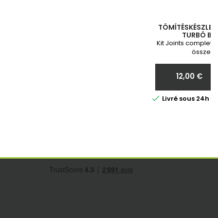
TÖMÍTÉSKÉSZLET 
TURBÓ BES
Kit Joints complete
összesz
12,00 €
Ár

Livré sous 24h 