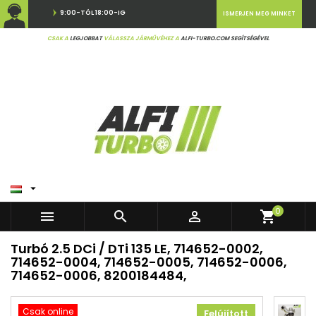
9:00-TÓL 18:00-IG
ISMERJEN MEG MINKET
CSAK A
LEGJOBBAT
VÁLASSZA JÁRMŰVÉHEZ A
ALFI-TURBO.COM SEGÍTSÉGÉVEL

0



shopping_cart
Turbó 2.5 DCi / DTi 135 LE, 714652-0002,
714652-0004, 714652-0005, 714652-0006,
714652-0006, 8200184484,
Csak online
Felújított