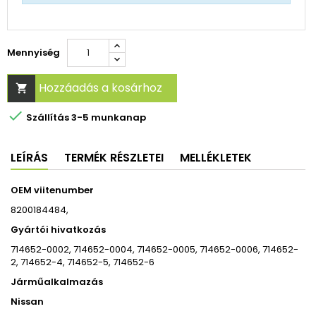
Mennyiség
Hozzáadás a kosárhoz


Szállítás 3-5 munkanap
LEÍRÁS
TERMÉK RÉSZLETEI
MELLÉKLETEK
OEM viitenumber
8200184484,
Gyártói hivatkozás
714652-0002, 714652-0004, 714652-0005, 714652-0006, 714652-
2, 714652-4, 714652-5, 714652-6
Járműalkalmazás
Nissan