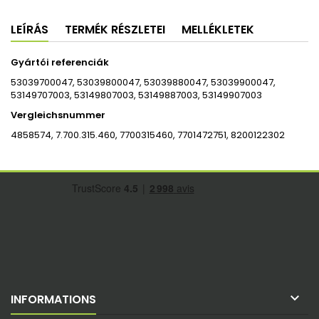
LEÍRÁS
TERMÉK RÉSZLETEI
MELLÉKLETEK
Gyártói referenciák
53039700047, 53039800047, 53039880047, 53039900047,
53149707003, 53149807003, 53149887003, 53149907003
Vergleichsnummer
4858574, 7.700.315.460, 7700315460, 7701472751, 8200122302

INFORMATIONS