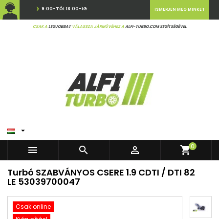
9:00-TÓL 18:00-IG
ISMERJEN MEG MINKET
CSAK A
LEGJOBBAT
VÁLASSZA JÁRMŰVÉHEZ A
ALFI-TURBO.COM SEGÍTSÉGÉVEL

0



shopping_cart
Turbó SZABVÁNYOS CSERE 1.9 CDTI / DTI 82
LE 53039700047
Csak online