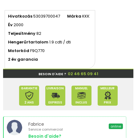
Hivatkozás
53039700047
Márka
KKK
Év
2000
Teljesítmény
82
Hengerűrtartalom
1.9 cdti / dti
Motorkód
F9Q770
2 év garancia
02 46 65 09 41
BESOIN D'AIDE ?
GARANTIE
LIVRAISON
MANUEL
MEILLEUR
2 ANS
EXPRESS
INCLUS
PRIX
Fabrice
online
Service commercial
Besoin d'aide?