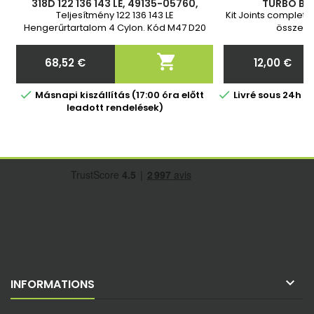
318D 122 136 143 LE, 49135-05760,
TURBÓ BES
11654716165, 11657795496,
Teljesítmény 122 136 143 LE
Kit Joints complete
11657795497, 49135-05761, 49135-
Hengerűrtartalom 4 Cylon. Kód M47 D20
összesz
05720,
(204D4) Év 2004-2011 2 év garancia

68,52 €
12,00 €
Ár
Ár


Másnapi kiszállítás (17:00 óra előtt
Livré sous 24h 
leadott rendelések)

INFORMATIONS