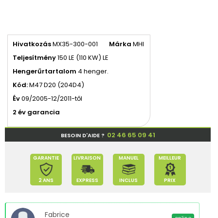
Hivatkozás
MX35-300-001
Márka
MHI
Teljesítmény
150 LE (110 KW) LE
Hengerűrtartalom
4 henger.
Kód:
M47 D20 (204D4)
Év
09/2005-12/2011-től
2 év garancia
02 46 65 09 41
BESOIN D'AIDE ?
GARANTIE
LIVRAISON
MANUEL
MEILLEUR
2 ANS
EXPRESS
INCLUS
PRIX
Fabrice