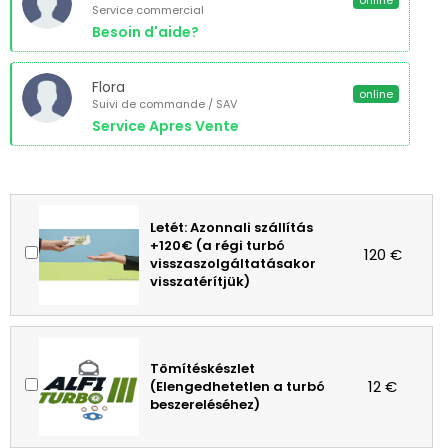
online
Service commercial
Besoin d'aide?
Flora
online
Suivi de commande / SAV
Service Apres Vente
Letét: Azonnali szállítás
+120€ (a régi turbó
120 €
visszaszolgáltatásakor
visszatérítjük)
Tömítéskészlet
12 €
(Elengedhetetlen a turbó
beszereléséhez)