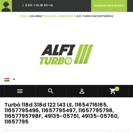
9:00-TÓL 18:00-IG
ISMERJEN MEG MINKET
CSAK A
LEGJOBBAT
VÁLASSZA JÁRMŰVÉHEZ A
ALFI-TURBO.COM SEGÍTSÉGÉVEL

0



shopping_cart
Turbó 118d 318d 122 143 LE, 11654716165,
11657795496, 11657795497, 11657795798,
11657795798F, 49135-05751, 49135-05760,
11657795