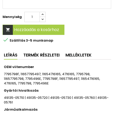
Mennyiség
Hozzáadás a kosárhoz


Szállítás 3-5 munkanap
LEÍRÁS
TERMÉK RÉSZLETEI
MELLÉKLETEK
OEM viitenumber
7795798F, 11657795497, 11654716165, 4716165, 7795798,
11657795798, 7795496E, 7795798F, 11657795497, 11654716165,
4716165, 7795798, 7795496E
Gyártói hivatkozás
49135-05710 | 49135-05720 | 49135-05730 | 49135-05760 | 49135-
05761
Járműalkalmazás