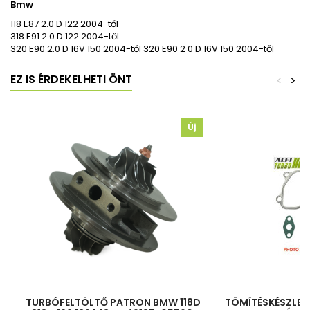
Bmw
118 E87 2.0 D 122 2004-től
318 E91 2.0 D 122 2004-től
320 E90 2.0 D 16V 150 2004-től 320 E90 2 0 D 16V 150 2004-től
EZ IS ÉRDEKELHETI ÖNT
<
>
Új
TURBÓFELTÖLTŐ PATRON BMW 118D
TÖMÍTÉSKÉSZLET 