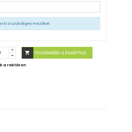
tse ki a szükséges mezőket.
Hozzáadás a kosárhoz

ek a raktáron