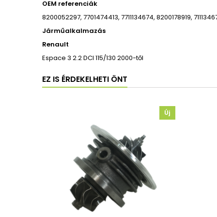
OEM referenciák
8200052297, 7701474413, 7711134674, 8200178919, 7111346
Járműalkalmazás
Renault
Espace 3 2.2 DCI 115/130 2000-től
EZ IS ÉRDEKELHETI ÖNT
Új