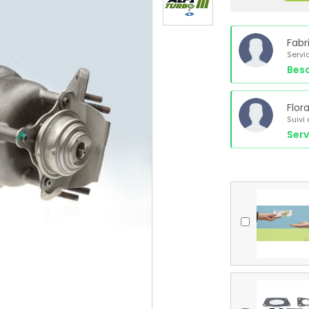
Fabr
Servi
Beso
Flor
Suivi
Serv