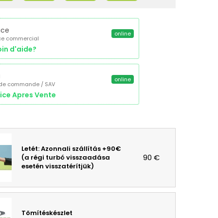
ice
online
ce commercial
in d'aide?
a
online
 de commande / SAV
ice Apres Vente
Letét: Azonnali szállítás +90€
90 €
(a régi turbó visszaadása
esetén visszatérítjük)
Tömítéskészlet