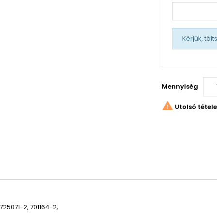
Kérjük, töl
Mennyiség

Utolsó tétel
725071-2, 701164-2,