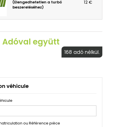
12 €
(Elengedhetetlen a turbó
beszereléséhez)
€ Adóval együtt
168 adó nélkül.
on véhicule
éhicule
atriculation ou Référence pièce