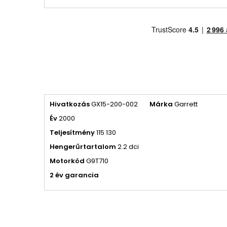
Hivatkozás
GX15-200-002
Márka
Garrett
Év
2000
Teljesítmény
115 130
Hengerűrtartalom
2.2 dci
Motorkód
G9T710
2 év garancia