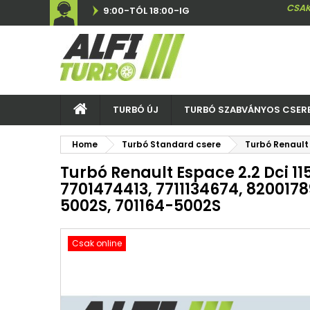
CSAK
9:00-TÓL 18:00-IG
TURBÓ ÚJ
TURBÓ SZABVÁNYOS CSER
Home
Turbó Standard csere
Turbó Renault 
Turbó Renault Espace 2.2 Dci 115
7701474413, 7711134674, 8200178
5002S, 701164-5002S
Csak online