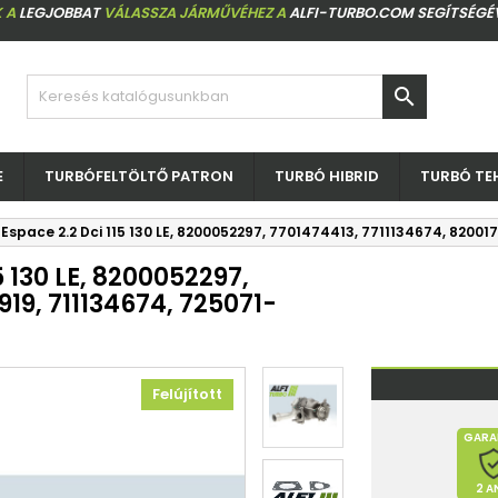
 A
LEGJOBBAT
VÁLASSZA JÁRMŰVÉHEZ A
ALFI-TURBO.COM SEGÍTSÉGÉ

E
TURBÓFELTÖLTŐ PATRON
TURBÓ HIBRID
TURBÓ TE
Espace 2.2 Dci 115 130 LE, 8200052297, 7701474413, 7711134674, 8200
 130 LE, 8200052297,
919, 711134674, 725071-
Felújított
GARA
2 A