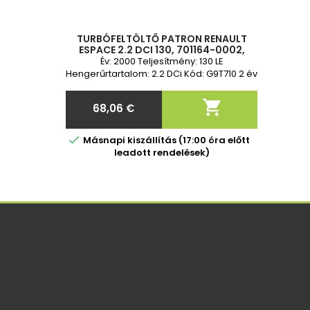
TURBÓFELTÖLTŐ PATRON RENAULT
ESPACE 2.2 DCI 130, 701164-0002,
725071-0002, 8200052297,
Év: 2000 Teljesítmény: 130 LE
7701474413, 8200052297,
Hengerűrtartalom: 2.2 DCi Kód: G9T710 2 év
7701474413
garancia

68,06 €
Ár

Másnapi kiszállítás (17:00 óra előtt
leadott rendelések)