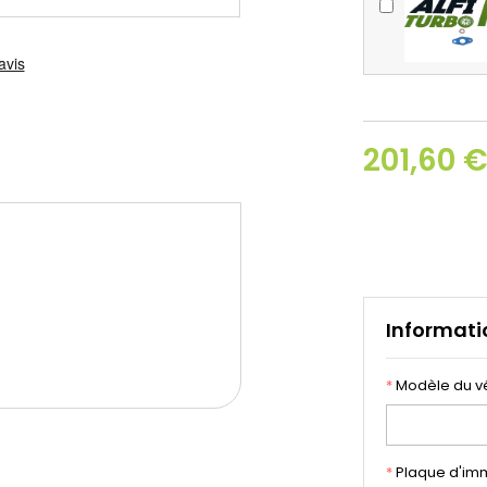
201,60 
Informati
*
Modèle du v
*
Plaque d'imm