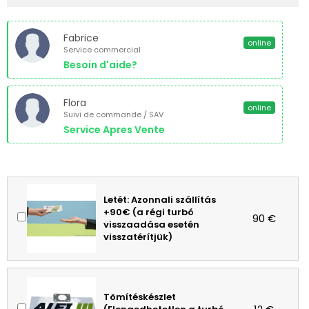
Fabrice
online
Service commercial
Besoin d'aide?
Flora
online
Suivi de commande / SAV
Service Apres Vente
Letét: Azonnali szállítás
+90€ (a régi turbó
90 €
visszaadása esetén
visszatérítjük)
Tömítéskészlet