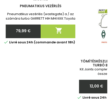
PNEUMATIKUS VEZÉRLÉS
Pneumatikus vezérlés (wastegate) a / az
számára turbo GARRETT HIH MHI KKK Toyota
Toyota Vadonatúj, 2 év garanciával.
Megrendelés után kérjük, adja meg

79,99 €
nekünk a turbó pontos cikkszámát!
Ár

Livré sous 24h (commande avant 18h)
TÖMÍTÉSKÉSZLET 
TURBÓ BES
Kit Joints complete
összesz
12,00 €
Ár

Livré sous 24h 