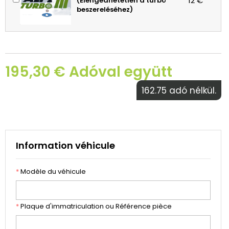
12 €
(Elengedhetetlen a turbó
beszereléséhez)
195,30 € Adóval együtt
162.75 adó nélkül.
Information véhicule
*
Modèle du véhicule
*
Plaque d'immatriculation ou Référence pièce