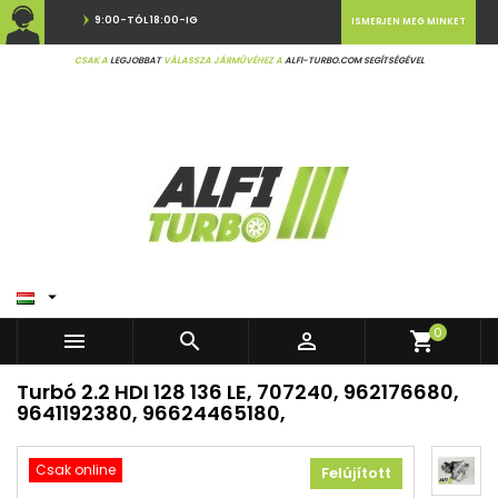
9:00-TÓL 18:00-IG
ISMERJEN MEG MINKET
CSAK A
LEGJOBBAT
VÁLASSZA JÁRMŰVÉHEZ A
ALFI-TURBO.COM SEGÍTSÉGÉVEL

0



shopping_cart
Turbó 2.2 HDI 128 136 LE, 707240, 962176680,
9641192380, 96624465180,
Csak online
Felújított