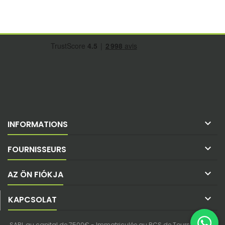

INFORMATIONS

FOURNISSEURS

AZ ÖN FIÓKJA

KAPCSOLAT
SARL au capital de 7500€ - Immatriculée au RCS de Tours - SIREN :