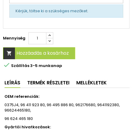
Kérjük, töltse ki a szükséges mezőket.
Mennyiség
Hozzáadás a kosárhoz


Szállítás 3-5 munkanap
LEÍRÁS
TERMÉK RÉSZLETEI
MELLÉKLETEK
OEM referenciák:
0375J4, 96 411 923 80, 96 495 886 80, 962176680, 9641192380,
96624465180,
96 624 465 180
Gyártói hivatkozások: