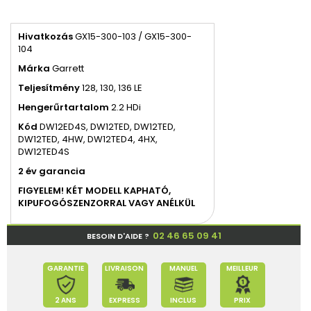
Hivatkozás
GX15-300-103 / GX15-300-
104
Márka
Garrett
Teljesítmény
128, 130, 136 LE
Hengerűrtartalom
2.2 HDi
Kód
DW12ED4S, DW12TED, DW12TED,
DW12TED, 4HW, DW12TED4, 4HX,
DW12TED4S
2 év garancia
FIGYELEM! KÉT MODELL KAPHATÓ,
KIPUFOGÓSZENZORRAL VAGY ANÉLKÜL
02 46 65 09 41
BESOIN D'AIDE ?
GARANTIE
LIVRAISON
MANUEL
MEILLEUR
2 ANS
EXPRESS
INCLUS
PRIX