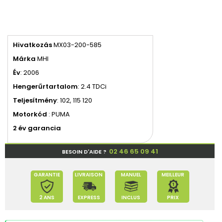
Hivatkozás
MX03-200-585
Márka
MHI
Év
: 2006
Hengerűrtartalom
: 2.4 TDCi
Teljesítmény
: 102, 115 120
Motorkód
: PUMA
2 év garancia
02 46 65 09 41
BESOIN D'AIDE ?
GARANTIE
LIVRAISON
MANUEL
MEILLEUR
2 ANS
EXPRESS
INCLUS
PRIX