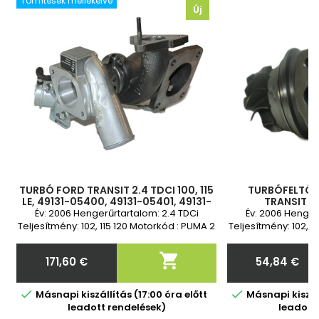
Tömítések mellékelve
Új
TURBÓ FORD TRANSIT 2.4 TDCI 100, 115
TURBÓFELTÖL
LE, 49131-05400, 49131-05401, 49131-
TRANSIT 2.
05402, 6C1Q6K682DC, 6C1Q6K682DD,
6C1Q6K682DC
Év: 2006 Hengerűrtartalom: 2.4 TDCi
Év: 2006 Henger
6C1Q6K682DE, 49131-054
6C1Q6K682DE, 6
Teljesítmény: 102, 115 120 Motorkód : PUMA 2
Teljesítmény: 102, 1
05400, 
év garancia
év 

171,60 €
54,84 €
Ár
Ár


Másnapi kiszállítás (17:00 óra előtt
Másnapi kiszáll
leadott rendelések)
leadott