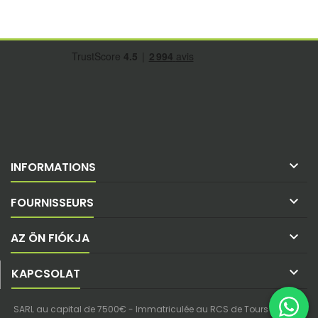

INFORMATIONS

FOURNISSEURS

AZ ÖN FIÓKJA

KAPCSOLAT
SARL au capital de 7500€ - Immatriculée au RCS de Tours - SIREN :