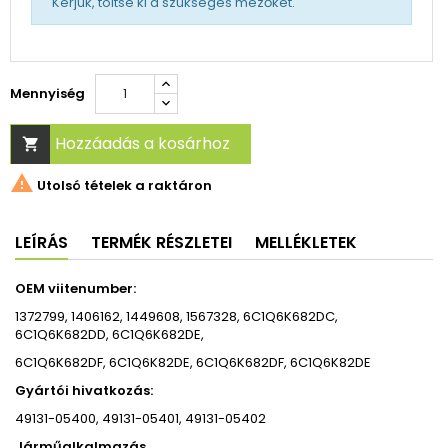
Kérjük, töltse ki a szükséges mezőket.
Mennyiség
Hozzáadás a kosárhoz


Utolsó tételek a raktáron
LEÍRÁS
TERMÉK RÉSZLETEI
MELLÉKLETEK
OEM viitenumber:
1372799, 1406162, 1449608, 1567328, 6C1Q6K682DC,
6C1Q6K682DD, 6C1Q6K682DE,
6C1Q6K682DF, 6C1Q6K82DE, 6C1Q6K682DF, 6C1Q6K82DE
Gyártói hivatkozás:
49131-05400, 49131-05401, 49131-05402
Járműalkalmazás