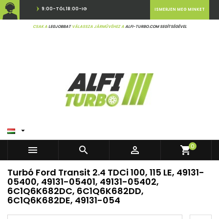
9:00-TÓL 18:00-IG
ISMERJEN MEG MINKET
CSAK A
LEGJOBBAT
VÁLASSZA JÁRMŰVÉHEZ A
ALFI-TURBO.COM SEGÍTSÉGÉVEL

0



shopping_cart
Turbó Ford Transit 2.4 TDCi 100, 115 LE, 49131-
05400, 49131-05401, 49131-05402,
6C1Q6K682DC, 6C1Q6K682DD,
6C1Q6K682DE, 49131-054