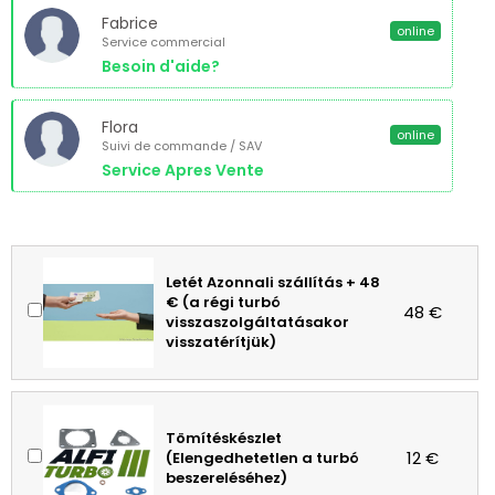
Fabrice
online
Service commercial
Besoin d'aide?
Flora
online
Suivi de commande / SAV
Service Apres Vente
Letét Azonnali szállítás + 48
€ (a régi turbó
48 €
visszaszolgáltatásakor
visszatérítjük)
Tömítéskészlet
12 €
(Elengedhetetlen a turbó
beszereléséhez)