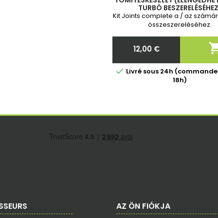
TÖMÍTÉSKÉSZLET (ELENGEDHET
TURBÓ BESZERELÉSÉHEZ
Kit Joints complete a / az számá
összeszereléséhez.
12,00 €
Ár

Livré sous 24h (commande
18h)
SSEURS
AZ ÖN FIÓKJA