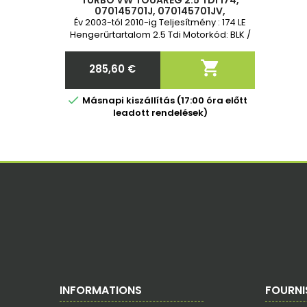
TURBÓ VW TOUAREG 2.5 TDI 174,
070145701J, 070145701JV,
070145701JX, 070145702B,
Év 2003-tól 2010-ig Teljesítmény : 174 LE
070145702BV, 070145702BX, 716885-
Hengerűrtartalom 2.5 Tdi Motorkód: BLK /
1, 716885-2
BPD / BAC Vadonatúj és 2 év garancia

285,60 €
Ár

Másnapi kiszállítás (17:00 óra előtt
leadott rendelések)
INFORMATIONS
FOURNI