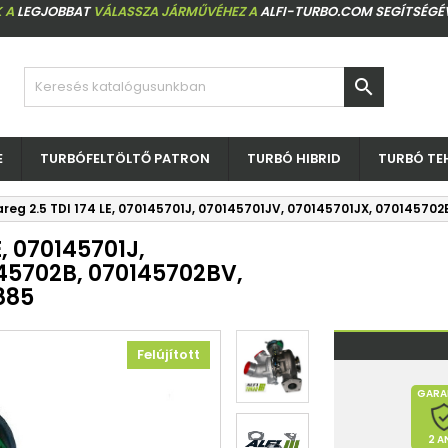
 A
LEGJOBBAT
VÁLASSZA JÁRMŰVÉHEZ A
ALFI-TURBO.COM SEGÍTSÉGÉ

E
TURBÓFELTÖLTŐ PATRON
TURBÓ HIBRID
TURBÓ TE
reg 2.5 TDI 174 LE, 070145701J, 070145701JV, 070145701JX, 07014570
, 070145701J,
145702B, 070145702BV,
885
Felújított
GARA
2 A