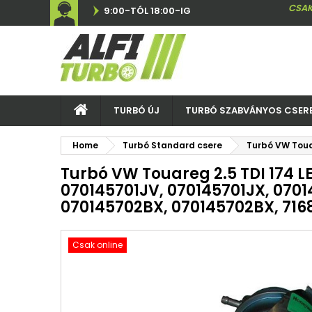
CSAK
9:00-TÓL 18:00-IG
TURBÓ ÚJ
TURBÓ SZABVÁNYOS CSER
Home
Turbó Standard csere
Turbó VW Toua
Turbó VW Touareg 2.5 TDI 174 LE
070145701JV, 070145701JX, 070
070145702BX, 070145702BX, 716
Csak online