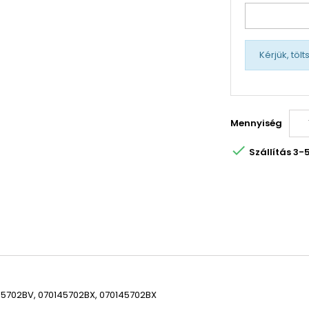
Kérjük, töl
Mennyiség

Szállítás 3
145702BV, 070145702BX, 070145702BX