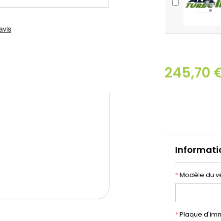
245,70 
Informati
*
Modèle du v
*
Plaque d'imm