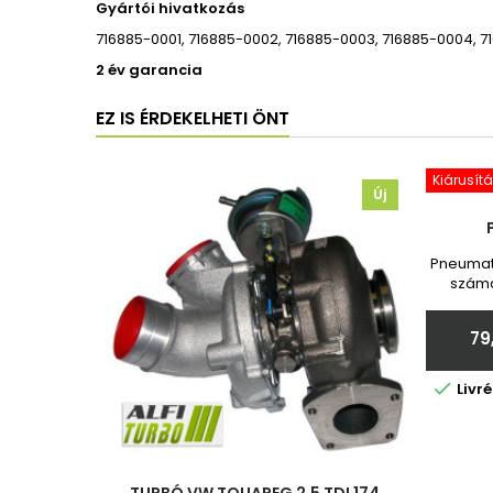
Gyártói hivatkozás
716885-0001, 716885-0002, 716885-0003, 716885-0004, 71
2 év garancia
EZ IS ÉRDEKELHETI ÖNT
Kiárusítá
Új
Pneumati
számá
Toy
garanc
79
adja

Livr