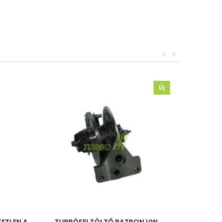
<
>
Új