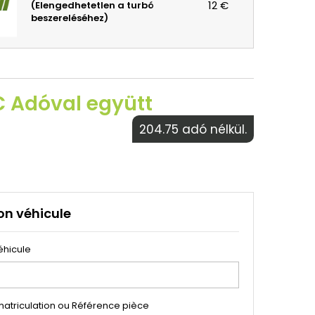
12 €
(Elengedhetetlen a turbó
beszereléséhez)
€ Adóval együtt
204.75 adó nélkül.
on véhicule
éhicule
atriculation ou Référence pièce