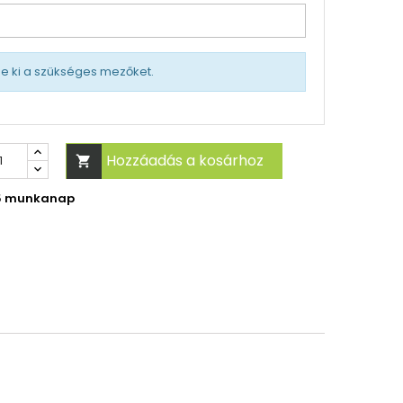
tse ki a szükséges mezőket.
Hozzáadás a kosárhoz

-5 munkanap