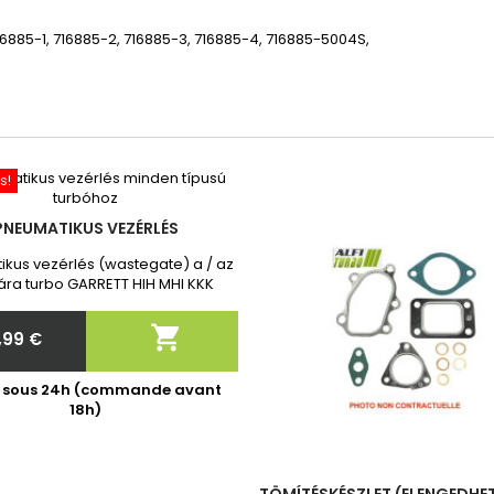
6885-1, 716885-2, 716885-3, 716885-4, 716885-5004S,
s!
PNEUMATIKUS VEZÉRLÉS
kus vezérlés (wastegate) a / az
ra turbo GARRETT HIH MHI KKK
ota Toyota Vadonatúj, 2 év
iával. Megrendelés után kérjük,

,99 €
 meg nekünk a turbó pontos
Ár
cikkszámát!
é sous 24h (commande avant
18h)