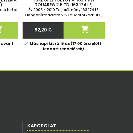
ETLEN A
TURBÓFELTÖLTŐ PATRON VW
)
TOUAREG 2.5 TDI 163 174 LE,
070145701J, 070145702B,
ra a turbó
Év 2003 - 2010 Teljesítmény 163 174 LE
070145702BX, 070145701JX,
Hengerűrtartalom 2.5 Tdi Motorkód: BLK,
070145701JX, 070145701Q, 7
BPD, BAC, BPE Új és 2 év garancia


82,20 €
Ár

 avant
Másnapi kiszállítás (17:00 óra előtt
leadott rendelések)
KAPCSOLAT