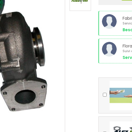
Fabr
Servi
Beso
Flor
Suivi
Serv