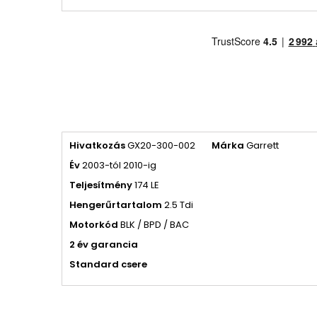
Hivatkozás
GX20-300-002
Márka
Garrett
Év
2003-tól 2010-ig
Teljesítmény
174 LE
Hengerűrtartalom
2.5 Tdi
Motorkód
BLK / BPD / BAC
2 év garancia
Standard csere