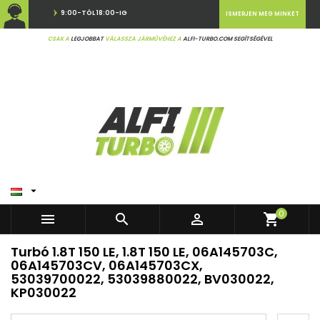
9:00-TÓL 18:00-IG
ISMERJEN MEG MINKET
CSAK A
LEGJOBBAT
VÁLASSZA JÁRMŰVÉHEZ A
ALFI-TURBO.COM SEGÍTSÉGÉVEL

0



shopping_cart
Turbó 1.8T 150 LE, 1.8T 150 LE, 06A145703C,
06A145703CV, 06A145703CX,
53039700022, 53039880022, BV030022,
KP030022