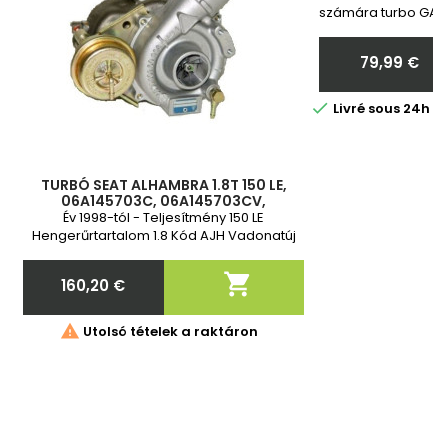
számára turbo GARR
Toyota Vadonatú
Megrendelés ut
79,99 €
nekünk a turbó
Ár

Livré sous 24h 
TURBÓ SEAT ALHAMBRA 1.8T 150 LE,
06A145703C, 06A145703CV,
06A145703CX, 53039700022,
Év 1998-tól - Teljesítmény 150 LE
53039880022, BV030022, KP030022
Hengerűrtartalom 1.8 Kód AJH Vadonatúj
és 2 év garancia

160,20 €
Ár

Utolsó tételek a raktáron