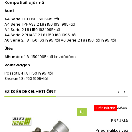
Kompatibilis jármű
Audi
A4 Serie 1 1.8 i 150 163 1995-től
A4 Serie 1 PHASE 2 1.8 i 150 163 1995-től
A4 Serie 2 1.8 i 150 163 1995-től
A4 Serie 2 PHASE 2 1.8 i 150 163 1995-től
A6 Serie 2 1.8 i 150 163 1995-től A6 Serie 2 1 8 i 150-től 1995-től
Ülés
Alhambra 1.8 i 150 1995-től kezdődően
VolksWagen
Passat B4 1.8 i 150 1995-től
Sharan 1.8 i 150 1995-től
EZ IS ÉRDEKELHETI ÖNT
<
>
Kiárusítás!
Új
PNEUMATI
Pneumatikus vezér