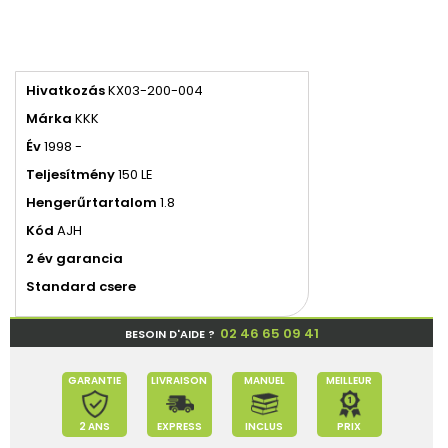
Hivatkozás
KX03-200-004
Márka
KKK
Év
1998 -
Teljesítmény
150 LE
Hengerűrtartalom
1.8
Kód
AJH
2 év garancia
Standard csere
02 46 65 09 41
BESOIN D'AIDE ?
GARANTIE
LIVRAISON
MANUEL
MEILLEUR
2 ANS
EXPRESS
INCLUS
PRIX