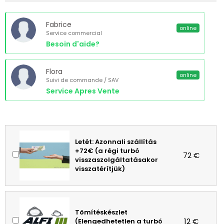
Fabrice
online
Service commercial
Besoin d'aide?
Flora
online
Suivi de commande / SAV
Service Apres Vente
Letét: Azonnali szállítás
+72€ (a régi turbó
72 €
visszaszolgáltatásakor
visszatérítjük)
Tömítéskészlet
12 €
(Elengedhetetlen a turbó