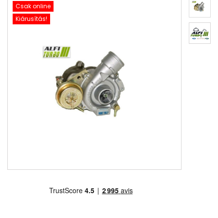
Csak online
Kiárusítás!