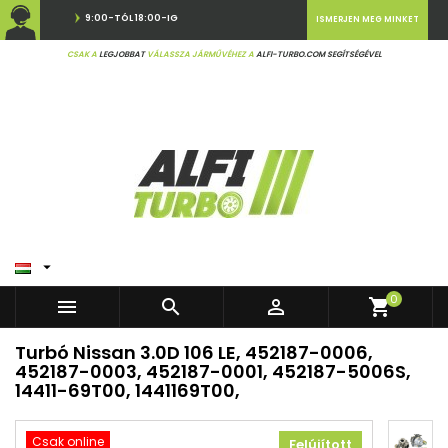
9:00-TÓL 18:00-IG
ISMERJEN MEG MINKET
CSAK A
LEGJOBBAT
VÁLASSZA JÁRMŰVÉHEZ A
ALFI-TURBO.COM SEGÍTSÉGÉVEL

0



shopping_cart
Turbó Nissan 3.0D 106 LE, 452187-0006,
452187-0003, 452187-0001, 452187-5006S,
14411-69T00, 1441169T00,
Csak online
Felújított