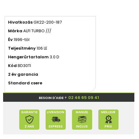
Hivatkozás
GX22-200-187
Márka
ALFI TURBO ///
Év
1996-tól
Teljesítmény
106 LE
Hengerűrtartalom
3.0 D
Kód
BD30TI
2 év garancia
Standard csere
02 46 65 09 41
BESOIN D'AIDE ?
GARANTIE
LIVRAISON
MANUEL
MEILLEUR
2 ANS
EXPRESS
INCLUS
PRIX