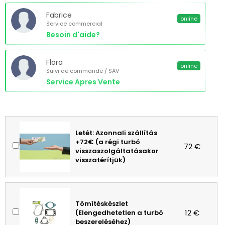
Fabrice
online
Service commercial
Besoin d'aide?
Flora
online
Suivi de commande / SAV
Service Apres Vente
Letét: Azonnali szállítás
+72€ (a régi turbó
72 €
visszaszolgáltatásakor
visszatérítjük)
Tömítéskészlet
12 €
(Elengedhetetlen a turbó
beszereléséhez)