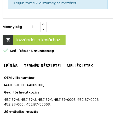
Kérjük, töltse ki a szükséges mezőket.
Mennyiség
Hozzáadás a kosárhoz


Szállítás 3-5 munkanap
LEÍRÁS
TERMÉK RÉSZLETEI
MELLÉKLETEK
OEM viitenumber
14411-69T00, 1441169T00,
Gyártói hivatkozás
452187-6, 452187-3, 452187-1, 452187-0006, 452187-0003,
452187-0001, 452187-5006S,
Járműalkalmazás