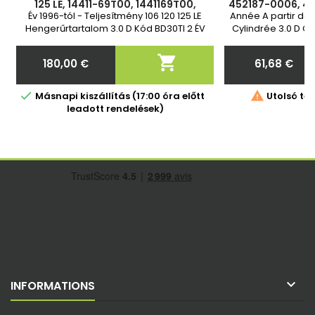
125 LE, 14411-69T00, 1441169T00,
452187-0006, 45
452187-6, 452187-3, 452187-1, 452187-
0001, 452187-5
Év 1996-tól - Teljesítmény 106 120 125 LE
Année A partir de 
0006, 452187-0003
144
Hengerűrtartalom 3.0 D Kód BD30TI 2 ÉV
Cylindrée 3.0 D C
GARANCIA

180,00 €
61,68 €
Ár
Ár


Másnapi kiszállítás (17:00 óra előtt
Utolsó tét
leadott rendelések)

INFORMATIONS