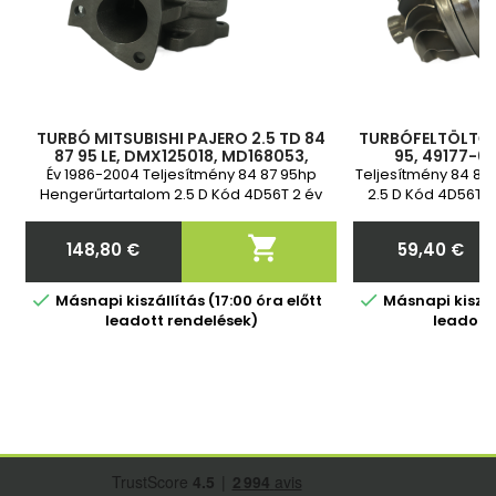
TURBÓ MITSUBISHI PAJERO 2.5 TD 84
TURBÓFELTÖLTŐ P
87 95 LE, DMX125018, MD168053,
95, 49177-0
MD094740, DMX125007, 49177-01500,
MD106720, MD1
Év 1986-2004 Teljesítmény 84 87 95hp
Teljesítmény 84 87
49177-01501, DMX12501, MD1680
MD083538, MD1
Hengerűrtartalom 2.5 D Kód 4D56T 2 év
2.5 D Kód 4D56T 4
MD
garancia
ga

148,80 €
59,40 €
Ár
Ár


Másnapi kiszállítás (17:00 óra előtt
Másnapi kiszáll
leadott rendelések)
leadott