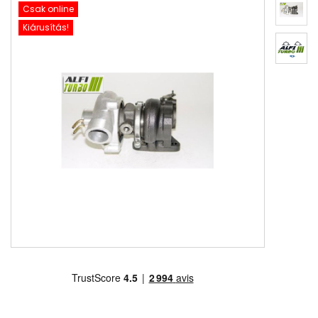
Csak online
Kiárusítás!