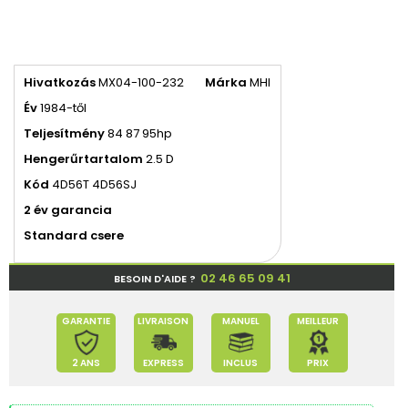
Hivatkozás
MX04-100-232
Márka
MHI
Év
1984-től
Teljesítmény
84 87 95hp
Hengerűrtartalom
2.5 D
Kód
4D56T 4D56SJ
2 év garancia
Standard csere
02 46 65 09 41
BESOIN D'AIDE ?
GARANTIE
LIVRAISON
MANUEL
MEILLEUR
2 ANS
EXPRESS
INCLUS
PRIX