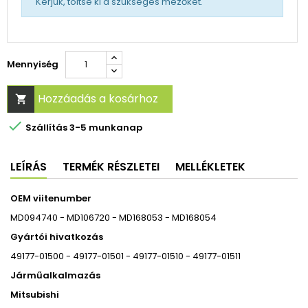
Kérjük, töltse ki a szükséges mezőket.
Mennyiség
Hozzáadás a kosárhoz


Szállítás 3-5 munkanap
LEÍRÁS
TERMÉK RÉSZLETEI
MELLÉKLETEK
OEM viitenumber
MD094740 - MD106720 - MD168053 - MD168054
Gyártói hivatkozás
49177-01500 - 49177-01501 - 49177-01510 - 49177-01511
Járműalkalmazás
Mitsubishi