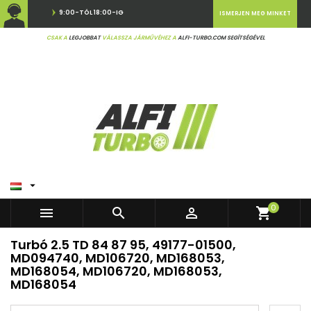
9:00-TÓL 18:00-IG
ISMERJEN MEG MINKET
CSAK A
LEGJOBBAT
VÁLASSZA JÁRMŰVÉHEZ A
ALFI-TURBO.COM SEGÍTSÉGÉVEL

0



shopping_cart
Turbó 2.5 TD 84 87 95, 49177-01500,
MD094740, MD106720, MD168053,
MD168054, MD106720, MD168053,
MD168054