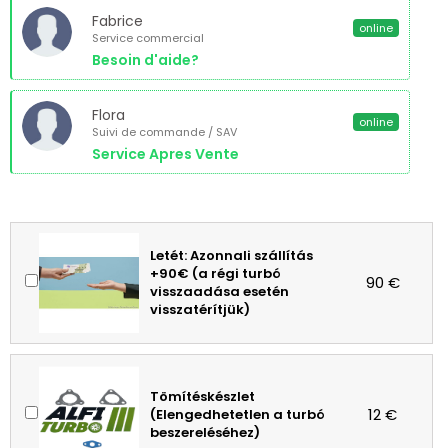
Fabrice
online
Service commercial
Besoin d'aide?
Flora
online
Suivi de commande / SAV
Service Apres Vente
Letét: Azonnali szállítás
+90€ (a régi turbó
90 €
visszaadása esetén
visszatérítjük)
Tömítéskészlet
12 €
(Elengedhetetlen a turbó
beszereléséhez)