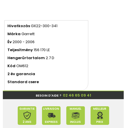
Hivatkozás
GX22-300-341
Márka
Garrett
Év
2000 - 2006
Teljesítmény
156 170 LE
Hengerűrtartalom
2.7 D
Kód
OM612
2 év garancia
Standard csere
02 46 65 09 41
BESOIN D'AIDE ?
GARANTIE
LIVRAISON
MANUEL
MEILLEUR
2 ANS
EXPRESS
INCLUS
PRIX