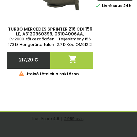

Livré sous 24h 
TURBÓ MERCEDES SPRINTER 216 CDI 156
LE, A6120960399, 05104006AA,
6120960399, 612096039980, 709838-1,
Év 2000-től kezdődően - Teljesítmény 156
709838-3, 709838-4, 709838-
170 LE Hengerűrtartalom 2.7 D Kód OM612 2
év garancia

217,20 €
Ár

Utolsó tételek a raktáron