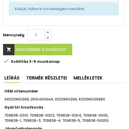
Kérjük, töltse ki a szükséges mezőket.
Mennyiség
Hozzáadás a kosárhoz


Szállítás 3-5 munkanap
LEÍRÁS
TERMÉK RÉSZLETEI
MELLÉKLETEK
OEM viitenumber
A6120960399, 05104006AA, 6120960399, 612096039980
Gyártói hivatkozás
709838-0001, 709838-0003, 709838-0004, 709838-0005,
709838-1, 709838-3, 709838-4, 709838-5, 709838-5005S
Járműalkalmazás