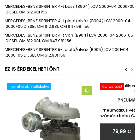
MERCEDES-BENZ
SPRINTER 4-t busz (B904)
LCV
2000-04
2006-05
DIESEL
OM 612.981
156
MERCEDES-BENZ
SPRINTER 4-t plató/alváz (B904)
LCV
2000-04
2006-05
DIESEL
OM 612.981, OM 647.981
156
MERCEDES-BENZ
SPRINTER 4-t Van (B904)
LCV
2000-04
2006-05
DIESEL
OM 612.981, OM 647.981
156
MERCEDES-BENZ
SPRINTER 5-t plató/alváz (B905)
LCV
2001-04
2006-05
DIESEL
OM 612.981
156
EZ IS ÉRDEKELHETI ÖNT
<
>
Tömítések mellékelve
Kiárusítás!
Új
PNEUMATI
Pneumatikus vezér
számára turbo GARR
Toyota Vadonatú
Megrendelés ut
79,99 €
nekünk a turbó
Ár