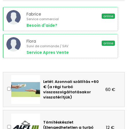
Fabrice
online
Service commercial
Besoin d'aide?
Flora
online
Suivi de commande / SAV
Service Apres Vente
Letét: Azonnali szállítás +60
€ (a régi turbó
60 €
visszaszolgáltatásakor
visszatérítjük)
Tömítéskészlet
12 €
(Elengedhetetlen a turbó