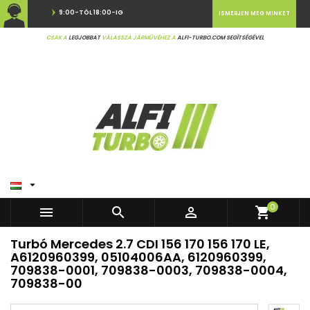
9:00-TÓL 18:00-IG
ISMERJEN MEG MINKET
CSAK A
LEGJOBBAT
VÁLASSZA JÁRMŰVÉHEZ A
ALFI-TURBO.COM SEGÍTSÉGÉVEL

0



shopping_cart
Turbó Mercedes 2.7 CDI 156 170 156 170 LE,
A6120960399, 05104006AA, 6120960399,
709838-0001, 709838-0003, 709838-0004,
709838-00