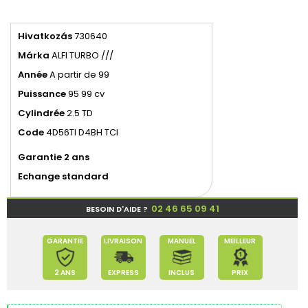
Hivatkozás
730640
Márka
ALFI TURBO ///
Année
A partir de 99
Puissance
95 99 cv
Cylindrée
2.5 TD
Code
4D56TI
D4BH TCI
Garantie 2 ans
Echange standard
02 46 65 09 41
BESOIN D'AIDE ?
GARANTIE
LIVRAISON
MANUEL
MEILLEUR
2 ANS
EXPRESS
INCLUS
PRIX