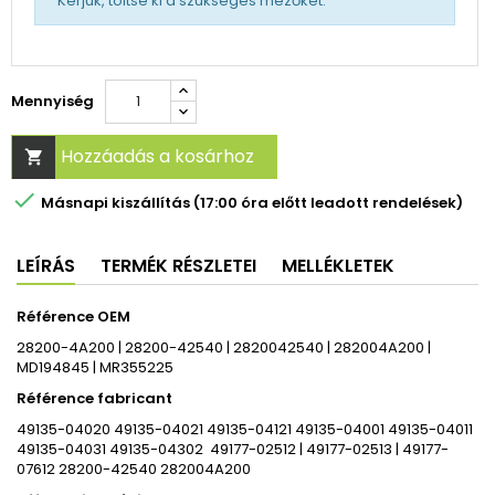
Kérjük, töltse ki a szükséges mezőket.
Mennyiség
Hozzáadás a kosárhoz


Másnapi kiszállítás (17:00 óra előtt leadott rendelések)
LEÍRÁS
TERMÉK RÉSZLETEI
MELLÉKLETEK
Référence OEM
28200-4A200 | 28200-42540 | 2820042540 | 282004A200 |
MD194845 | MR355225
Référence fabricant
49135-04020 49135-04021 49135-04121 49135-04001 49135-04011
49135-04031 49135-04302 49177-02512 | 49177-02513 | 49177-
07612 28200-42540 282004A200