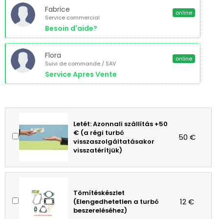
Fabrice
online
Service commercial
Besoin d'aide?
Flora
online
Suivi de commande / SAV
Service Apres Vente
Letét: Azonnali szállítás +50
€ (a régi turbó
50 €
visszaszolgáltatásakor
visszatérítjük)
Tömítéskészlet
12 €
(Elengedhetetlen a turbó
beszereléséhez)