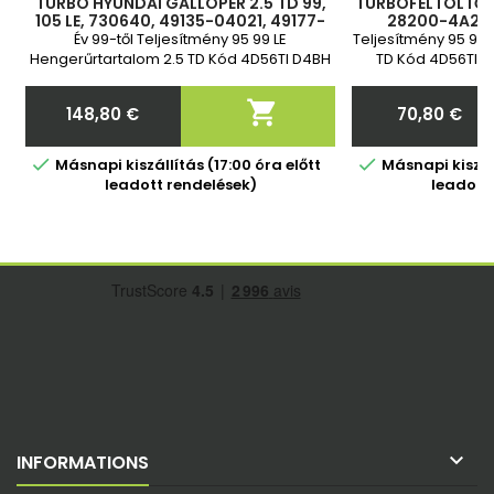
TURBÓ HYUNDAI GALLOPER 2.5 TD 99,
TURBÓFELTÖLTŐ P
105 LE, 730640, 49135-04021, 49177-
28200-4A200
02512, 49177-02513, 49177-07612,
2820042540
Év 99-től Teljesítmény 95 99 LE
Teljesítmény 95 99 
28200-4A200, 28200-42540,
MD194845, MR35
Hengerűrtartalom 2.5 TD Kód 4D56TI D4BH
TD Kód 4D56TI D4
73
TCI 2 év garancia
ga

148,80 €
70,80 €
Ár
Ár


Másnapi kiszállítás (17:00 óra előtt
Másnapi kiszáll
leadott rendelések)
leadott

INFORMATIONS