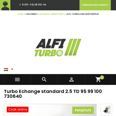
9:00-TÓL 18:00-IG
ISMERJEN MEG MINKET
CSAK A
LEGJOBBAT
VÁLASSZA JÁRMŰVÉHEZ A
ALFI-TURBO.COM SEGÍTSÉGÉVEL

0



shopping_cart
Turbo Echange standard 2.5 TD 95 99 100
730640
Csak online
Felújított