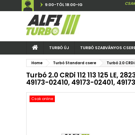
CSAK
9:00-TÓL 18:00-IG
TURBÓ ÚJ
TURBÓ SZABVÁNYOS CSER
Home
Turbó Standard csere
Turbó 2.0 CRDi
Turbó 2.0 CRDi 112 113 125 LE, 28
49173-02410, 49173-02401, 4917
Csak online