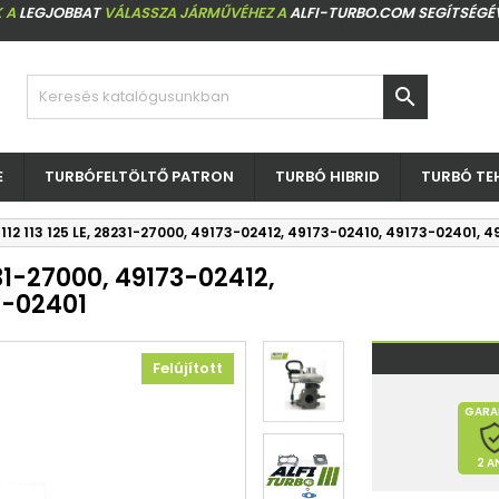
 A
LEGJOBBAT
VÁLASSZA JÁRMŰVÉHEZ A
ALFI-TURBO.COM SEGÍTSÉGÉ

E
TURBÓFELTÖLTŐ PATRON
TURBÓ HIBRID
TURBÓ TE
 112 113 125 LE, 28231-27000, 49173-02412, 49173-02410, 49173-02401, 
231-27000, 49173-02412,
3-02401
Felújított
GARA
2 A