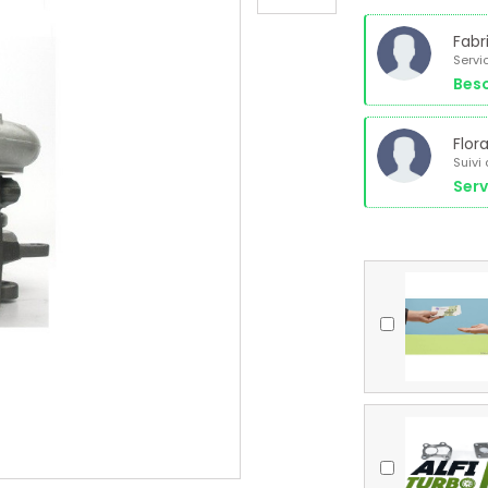
Fabr
Servi
Beso
Flor
Suivi
Serv