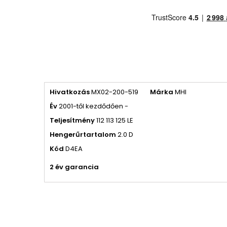
Hivatkozás
MX02-200-519
Márka
MHI
Év
2001-től kezdődően -
Teljesítmény
112 113 125 LE
Hengerűrtartalom
2.0 D
Kód
D4EA
2 év garancia