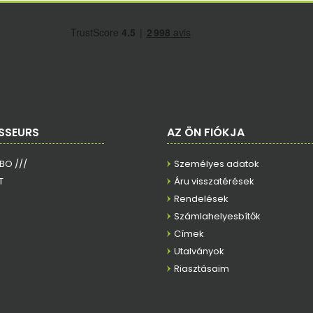
SSEURS
AZ ÖN FIÓKJA
RBO ///
Személyes adatok
T
Áru visszatérések
Rendelések
Számlahelyesbítők
Címek
Utalványok
Riasztásaim