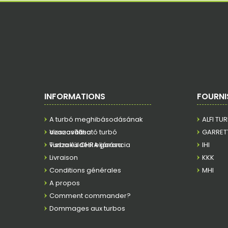
INFORMATIONS
FOURNI
A turbó meghibásodásának
ALFI TU
azonosítása
Visszaváltható turbó
GARRET
visszaküldési eljárása
Turbo és CHRA garancia
IHI
Livraison
KKK
Conditions générales
MHI
A propos
Comment commander?
Dommages aux turbos