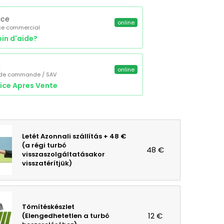
ice
online
ce commercial
in d'aide?
a
online
 de commande / SAV
ice Apres Vente
Letét Azonnali szállítás + 48 €
(a régi turbó
48 €
visszaszolgáltatásakor
visszatérítjük)
Tömítéskészlet
12 €
(Elengedhetetlen a turbó