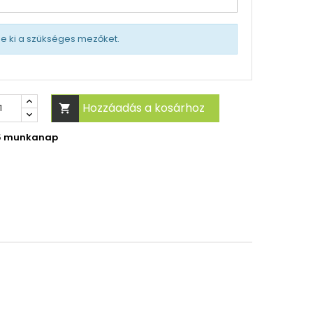
tse ki a szükséges mezőket.
Hozzáadás a kosárhoz

-5 munkanap