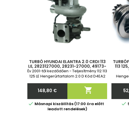
TURBÓ HYUNDAI ELANTRA 2.0 CRDI 113
TURBÓF
LE, 2823127000, 28231-27000, 49173-
113 12
02412, 49173-02410, 49173-02401,
49173-
Év 2001-től kezdődően - Teljesítmény 112 113
49173-02412, 49173-02401
125 LE Hengerűrtartalom 2.0 D Kód D4EA2
Henger
év garancia

148,80 €
52
Ár


Másnapi kiszállítás (17:00 óra előtt
leadott rendelések)