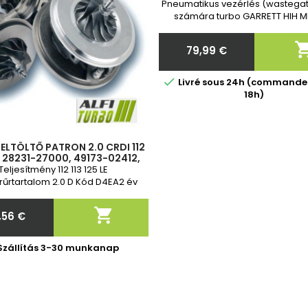
Pneumatikus vezérlés (wastegat
számára turbo GARRETT HIH M
Toyota Toyota Vadonatúj, 
garanciával. Megrendelés után 
79,99 €
adja meg nekünk a turbó p
Ár
cikkszámát!

Livré sous 24h (commande
18h)
ELTÖLTŐ PATRON 2.0 CRDI 112
5, 28231-27000, 49173-02412,
02410, 49173-02401, 49173-
Teljesítmény 112 113 125 LE
02401
űrtartalom 2.0 D Kód D4EA2 év
garancia

,56 €
Ár
Szállítás 3-30 munkanap