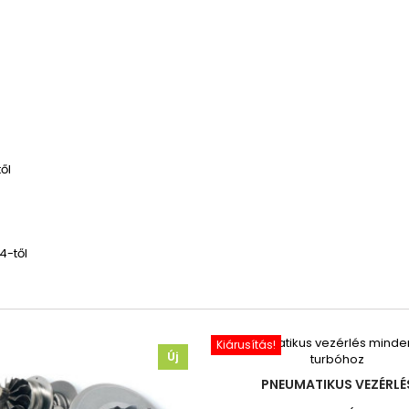
ől
4-től
Kiárusítás!
Új
PNEUMATIKUS VEZÉRLÉ