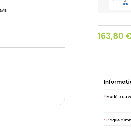
163,80 
Informati
*
Modèle du v
*
Plaque d'imm