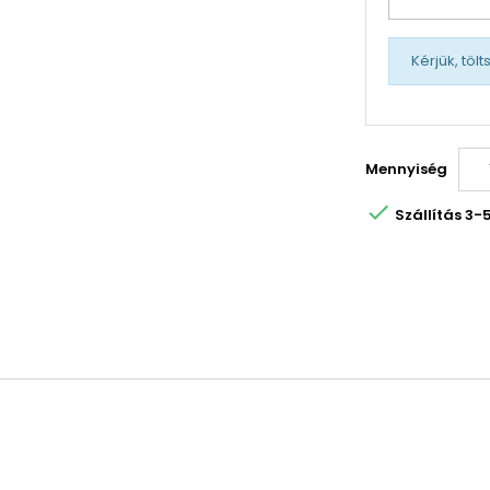
Kérjük, töl
Mennyiség

Szállítás 3