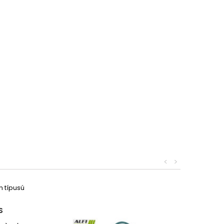
<
>
S