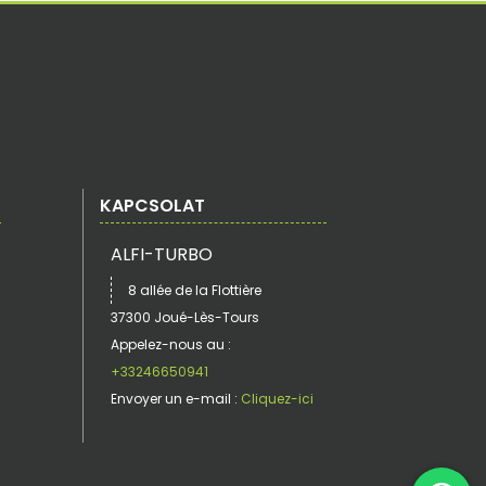
KAPCSOLAT
ALFI-TURBO
8 allée de la Flottière
37300 Joué-Lès-Tours
Appelez-nous au :
+33246650941
Envoyer un e-mail :
Cliquez-ici