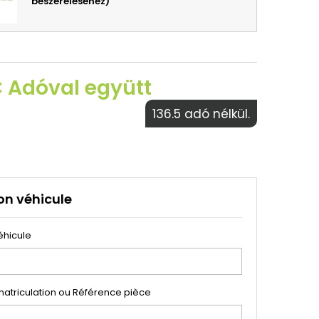
beszereléséhez)
€ Adóval együtt
136.5 adó nélkül.
on véhicule
éhicule
atriculation ou Référence pièce