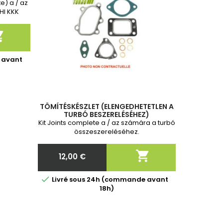
e) a / az
HI KKK
2 év
kérjük,

ontos
 avant
TÖMÍTÉSKÉSZLET (ELENGEDHETETLEN A
TURBÓ BESZERELÉSÉHEZ)
Kit Joints complete a / az számára a turbó
összeszereléséhez.

12,00 €
Ár

Livré sous 24h (commande avant
18h)