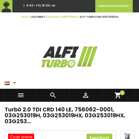
9:00-TÓL 18:00-IG
ISMERJEN MEG MINKET
CSAK A
LEGJOBBAT
VÁLASSZA JÁRMŰVÉHEZ A
ALFI-TURBO.COM SEGÍTSÉGÉVEL

0



shopping_cart
Turbó 2.0 TDI CRD 140 LE, 756062-0001,
03G253019H, 03G253019HX, 03G253019HX,
03G253...
Csak online
Felújított