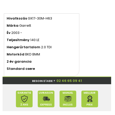
Hivatkozás
GX17-30M-H63
Márka
Garrett
Év
2003 -
Teljesítmény
140 LE
Hengerűrtartalom
2.0 TDI
Motorkód
BKD BMM
2 év garancia
Standard csere
02 46 65 09 41
BESOIN D'AIDE ?
GARANTIE
LIVRAISON
MANUEL
MEILLEUR
2 ANS
EXPRESS
INCLUS
PRIX