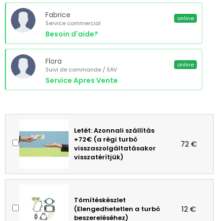
Fabrice
online
Service commercial
Besoin d'aide?
Flora
online
Suivi de commande / SAV
Service Apres Vente
Letét: Azonnali szállítás
+72€ (a régi turbó
72 €
visszaszolgáltatásakor
visszatérítjük)
Tömítéskészlet
12 €
(Elengedhetetlen a turbó
beszereléséhez)