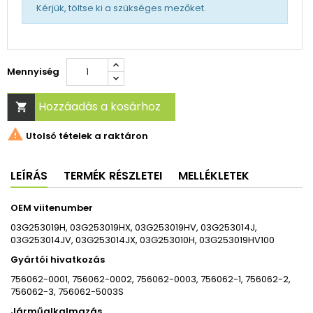
Kérjük, töltse ki a szükséges mezőket.
Mennyiség
Hozzáadás a kosárhoz


Utolsó tételek a raktáron
LEÍRÁS
TERMÉK RÉSZLETEI
MELLÉKLETEK
OEM viitenumber
03G253019H, 03G253019HX, 03G253019HV, 03G253014J,
03G253014JV, 03G253014JX, 03G253010H, 03G253019HV100
Gyártói hivatkozás
756062-0001, 756062-0002, 756062-0003, 756062-1, 756062-2,
756062-3, 756062-5003S
Járműalkalmazás