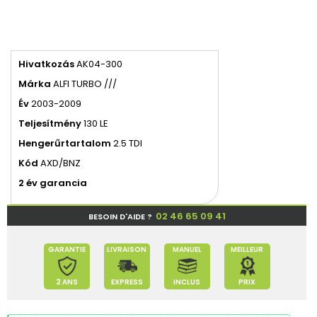
Hivatkozás
AK04-300
Márka
ALFI TURBO ///
Év
2003-2009
Teljesítmény
130 LE
Hengerűrtartalom
2.5 TDI
Kód
AXD/BNZ
2 év garancia
02 46 65 09 41
BESOIN D'AIDE ?
GARANTIE
LIVRAISON
MANUEL
MEILLEUR
2 ANS
EXPRESS
INCLUS
PRIX