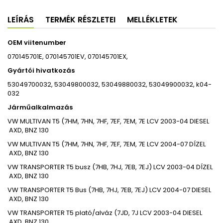
LEÍRÁS
TERMÉK RÉSZLETEI
MELLÉKLETEK
OEM viitenumber
070145701E, 070145701EV, 070145701EX,
Gyártói hivatkozás
53049700032, 53049800032, 53049880032, 53049900032, k04-
032
Járműalkalmazás
VW
MULTIVAN T5 (7HM, 7HN, 7HF, 7EF, 7EM, 7E
LCV
2003-04
DIESEL
AXD, BNZ
130
VW
MULTIVAN T5 (7HM, 7HN, 7HF, 7EF, 7EM, 7E
LCV
2004-07
DÍZEL
AXD, BNZ
130
VW
TRANSPORTER T5 busz (7HB, 7HJ, 7EB, 7EJ)
LCV
2003-04
DÍZEL
AXD, BNZ
130
VW
TRANSPORTER T5 Bus (7HB, 7HJ, 7EB, 7EJ)
LCV
2004-07
DIESEL
AXD, BNZ
130
VW
TRANSPORTER T5 plató/alváz (7JD, 7J
LCV
2003-04
DIESEL
AXD, BNZ
130