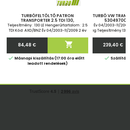
TURBÓFELTÖLTŐ PATRON
TURBÓ VW TRANSPO
TRANSPORTER 2.5 TDI 130,
5304970003
53049700032, 53049880032,
070145701EV
Teljesítmény : 130 LE Hengerűrtartalom : 2.5
Év 04/2003-11/2009
070145701E, 070145701EV,
070145701E
TDI Kód: AXD/BNZ Év 04/2003-11/2009 2 év
ig Teljesítmény 130
070145701EX, 070145701EV, 07014
garancia
TDI Kód AXD/BNZ 2

84,48 €
239,40 €
Ár
Ár


Másnapi kiszállítás (17:00 óra előtt
Szállítá
leadott rendelések)