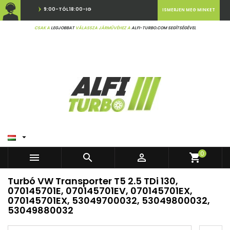
9:00-TÓL 18:00-IG
ISMERJEN MEG MINKET
CSAK A
LEGJOBBAT
VÁLASSZA JÁRMŰVÉHEZ A
ALFI-TURBO.COM SEGÍTSÉGÉVEL

0



shopping_cart
Turbó VW Transporter T5 2.5 TDi 130,
070145701E, 070145701EV, 070145701EX,
070145701EX, 53049700032, 53049800032,
53049880032