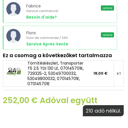
Fabrice
online
Service commercial
Besoin d'aide?
Flora
online
Suivi de commande / SAV
Service Apres Vente
Ez a csomag a következőket tartalmazza
Tömítéskészlet, Transporter
T5 2.5 TDI 130 LE, 070145701K,
729325-2, 53049700032,
18,00 €
x 1
53049800032, 070145701E,
070145701E
252,00 € Adóval együtt
210 adó nélkül.