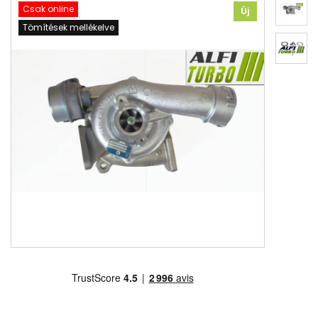
Csak online
Új
Tömítések mellékelve