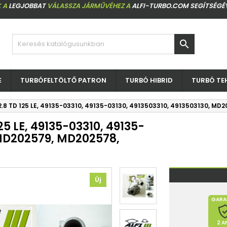
 A
LEGJOBBAT
VÁLASSZA JÁRMŰVÉHEZ A
ALFI-TURBO.COM SEGÍTSÉGÉ

E
TURBÓFELTÖLTŐ PATRON
TURBÓ HIBRID
TURBÓ TE
 2.8 TD 125 LE, 49135-03310, 49135-03130, 4913503310, 4913503130, 
25 LE, 49135-03310, 49135-
 MD202579, MD202578,
Új
GARA
2 A