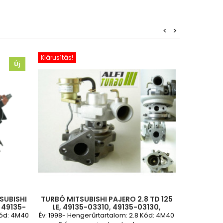
<
>
Kiárusítás!
Új
SUBISHI
TURBÓ MITSUBISHI PAJERO 2.8 TD 125
 49135-
LE, 49135-03310, 49135-03130,
578,
4913503310, 4913503130, MD202579,
Kód: 4M40
Év: 1998- Hengerűrtartalom: 2.8 Kód: 4M40