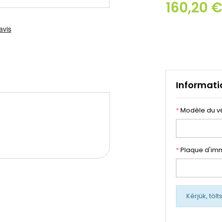
160,20 
Informati
*
Modèle du v
*
Plaque d'imm
Kérjük, töl