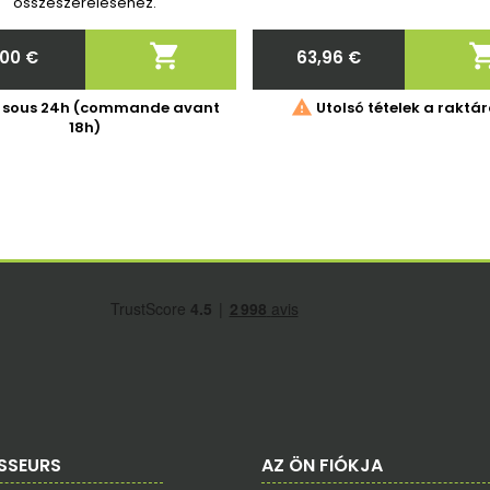
MD202579, MD20257
összeszereléséhez.

,00 €
63,96 €
Ár
Ár

é sous 24h (commande avant
Utolsó tételek a raktá
18h)
SSEURS
AZ ÖN FIÓKJA