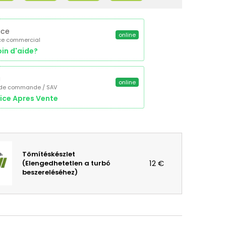
ice
online
ce commercial
in d'aide?
a
online
 de commande / SAV
ice Apres Vente
Tömítéskészlet
12 €
(Elengedhetetlen a turbó
beszereléséhez)