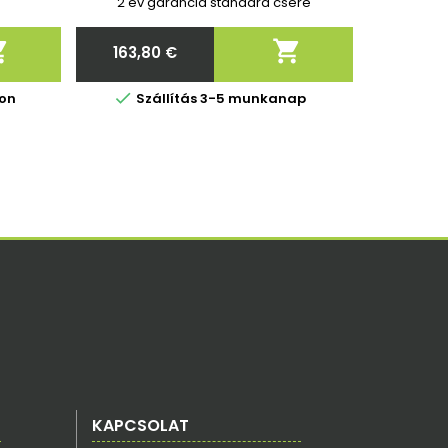
8
MD202578, MD202579, MD202578
2 év garancia standard csere


163,80 €
Ár

ron
Szállítás 3-5 munkanap
KAPCSOLAT