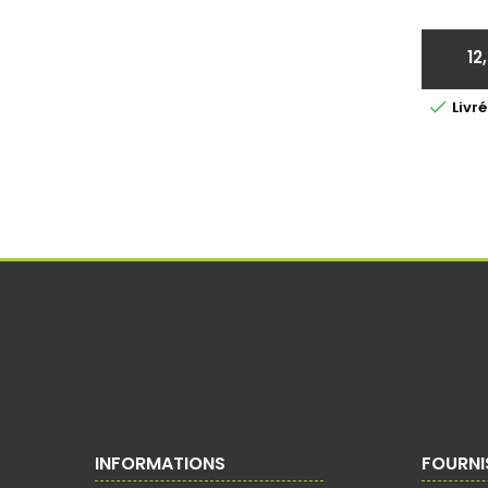
12

Livr
INFORMATIONS
FOURNI