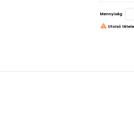
Mennyiség

Utolsó tétel