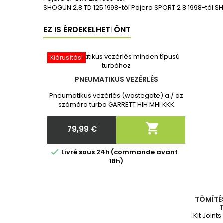
SHOGUN 2.8 TD 125 1998-tól Pajero SPORT 2 8 1998-tól SH
EZ IS ÉRDEKELHETI ÖNT
Kiárusítás!
PNEUMATIKUS VEZÉRLÉS
Pneumatikus vezérlés (wastegate) a / az
számára turbo GARRETT HIH MHI KKK
Toyota Toyota Vadonatúj, 2 év
garanciával. Megrendelés után kérjük,

79,99 €
adja meg nekünk a turbó pontos
Ár
cikkszámát!

Livré sous 24h (commande avant
18h)
TÖMÍTÉ
T
Kit Joint