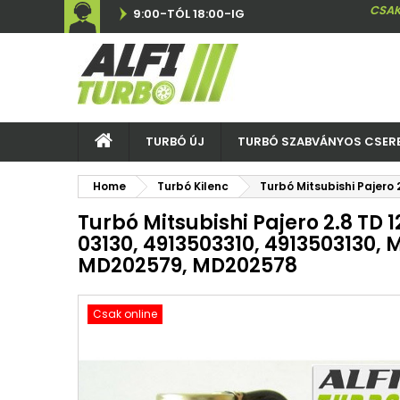
CSAK
9:00-TÓL 18:00-IG
TURBÓ ÚJ
TURBÓ SZABVÁNYOS CSER
Home
Turbó Kilenc
Turbó Mitsubishi Pajero
Turbó Mitsubishi Pajero 2.8 TD 1
03130, 4913503310, 4913503130,
MD202579, MD202578
Csak online