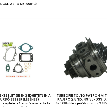
OGUN 2 8 TD 125 1998-tól
SKÉSZLET (ELENGEDHETETLEN A
TURBÓFELTÖLTŐ PATRON MIT
URBÓ BESZERELÉSÉHEZ)
PAJERO 2.8 TD, 49135-03310,
03130, MD202579, MD202
s complete a / az számára a turbó
Év: 1998- Hengerűrtartalom: 2.8 