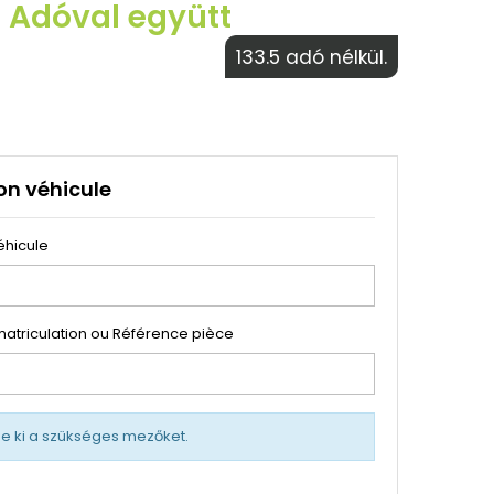
€ Adóval együtt
133.5 adó nélkül.
on véhicule
éhicule
atriculation ou Référence pièce
tse ki a szükséges mezőket.