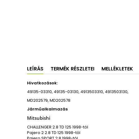
LEÍRÁS
TERMÉK RÉSZLETEI
MELLÉKLETEK
Hivatkozások:
49135-03310, 49135-03130, 4913503310, 4913503130,
MD202579, MD202578
Járműalkalmazás
Mitsubishi
CHALLENGER 2.8 TD 125 1998-tól
Pajero 2 2.8 TD 125 1998-tól
Pajero SPORT 2.8 1998-tól