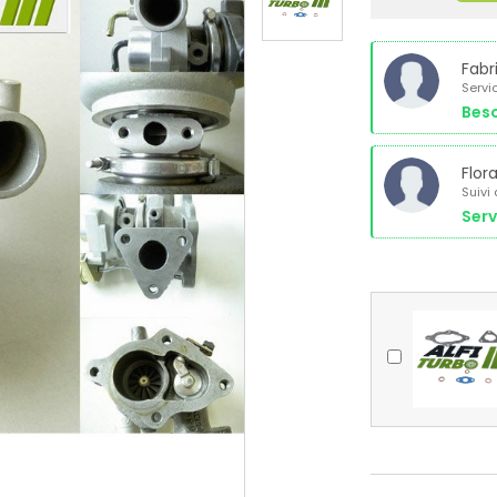
Fabr
Servi
Beso
Flor
Suivi
Serv