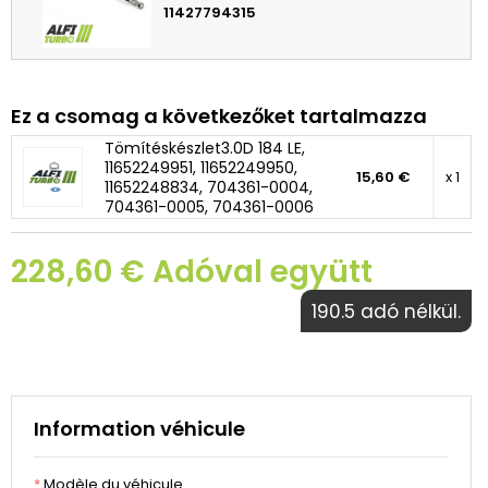
11427794315
Ez a csomag a következőket tartalmazza
Tömítéskészlet3.0D 184 LE,
11652249951, 11652249950,
15,60 €
x 1
11652248834, 704361-0004,
704361-0005, 704361-0006
228,60 € Adóval együtt
190.5 adó nélkül.
Information véhicule
*
Modèle du véhicule