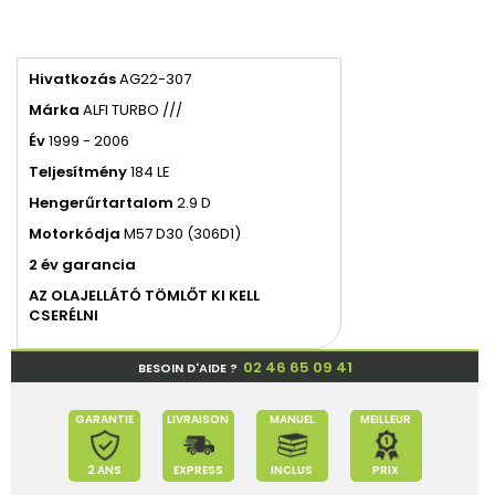
Hivatkozás
AG22-307
Márka
ALFI TURBO ///
Év
1999 - 2006
Teljesítmény
184 LE
Hengerűrtartalom
2.9 D
Motor
kódja
M57
D30 (306D1)
2 év garancia
AZ OLAJELLÁTÓ TÖMLŐT KI KELL
CSERÉLNI
02 46 65 09 41
BESOIN D'AIDE ?
GARANTIE
LIVRAISON
MANUEL
MEILLEUR
2 ANS
EXPRESS
INCLUS
PRIX