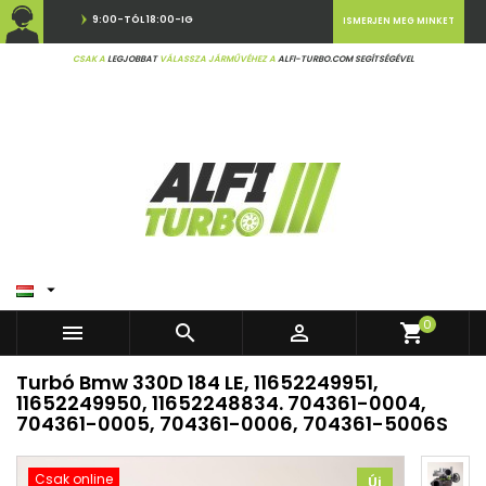
9:00-TÓL 18:00-IG
ISMERJEN MEG MINKET
CSAK A
LEGJOBBAT
VÁLASSZA JÁRMŰVÉHEZ A
ALFI-TURBO.COM SEGÍTSÉGÉVEL

0



shopping_cart
Turbó Bmw 330D 184 LE, 11652249951,
11652249950, 11652248834. 704361-0004,
704361-0005, 704361-0006, 704361-5006S
Csak online
Új