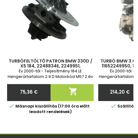
TURBÓFELTÖLTŐ PATRON BMW 330D /
TURBÓ BMW 3.0D 
X5 184, 2248834E, 2249951,
11652249950, 11
11652249951, 11652249950,
0004, 704361-0
Év 2000-től - Teljesítmény 184 LE
Év 2000-től - 
11652248834, 704361-4, 704361-5,
704361-000
Hengerűrtartalom 2.9 D Motorkód M57 2 év
Hengerűrtartalom 2
1165224883
garancia AZ OLAJELLÁTÓ TÖMLŐT KI KELL
garancia Sza
CSERÉLNI
OLAJELLÁTÓ TÖML

75,36 €
214,20 €
Ár
Ár


Másnapi kiszállítás (17:00 óra előtt
Szállítá
leadott rendelések)