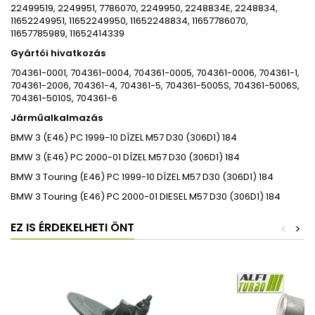
22499519, 2249951, 7786070, 2249950, 2248834E, 2248834,
11652249951, 11652249950, 11652248834, 11657786070,
11657785989, 11652414339
Gyártói hivatkozás
704361-0001, 704361-0004, 704361-0005, 704361-0006, 704361-1,
704361-2006, 704361-4, 704361-5, 704361-5005S, 704361-5006S,
704361-5010S, 704361-6
Járműalkalmazás
BMW
3 (E46)
PC
1999-10
DÍZEL
M57 D30 (306D1)
184
BMW
3 (E46)
PC
2000-01
DÍZEL
M57 D30 (306D1)
184
BMW
3 Touring (E46)
PC
1999-10
DÍZEL
M57 D30 (306D1)
184
BMW
3 Touring (E46)
PC
2000-01
DIESEL
M57 D30 (306D1)
184
EZ IS ÉRDEKELHETI ÖNT
<
>