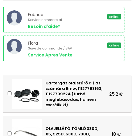
Fabrice
online
Service commercial
Besoin d'aide?
Flora
online
Suivi de commande / SAV
Service Apres Vente
Kartergáz olajszűrő a / az
számára Bmw, 11127793163,
25.2 €
11127799224 (turbó
meghibásodás, ha nem
cserélik ki)
OLAJELLÁTÓ TÖMLŐ 330D,
18 €
X5, 525D, 530D, 730D,