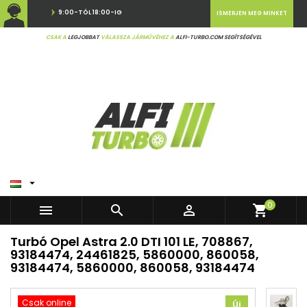
9:00-TÓL 18:00-IG
ISMERJEN MEG MINKET
CSAK A
LEGJOBBAT
VÁLASSZA JÁRMŰVÉHEZ A
ALFI-TURBO.COM SEGÍTSÉGÉVEL

0



shopping_cart
Turbó Opel Astra 2.0 DTI 101 LE, 708867,
93184474, 24461825, 5860000, 860058,
93184474, 5860000, 860058, 93184474
Csak online
Új