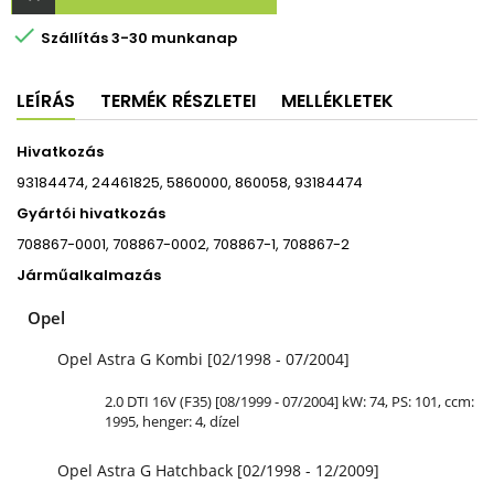

Szállítás 3-30 munkanap
LEÍRÁS
TERMÉK RÉSZLETEI
MELLÉKLETEK
Hivatkozás
93184474, 24461825, 5860000, 860058, 93184474
Gyártói hivatkozás
708867-0001, 708867-0002, 708867-1, 708867-2
Járműalkalmazás
Opel
Opel Astra G Kombi [02/1998 - 07/2004]
2.0 DTI 16V (F35) [08/1999 - 07/2004] kW: 74, PS: 101, ccm:
1995, henger: 4, dízel
Opel Astra G Hatchback [02/1998 - 12/2009]