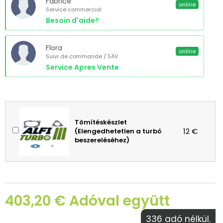
Fabrice
online
Service commercial
Besoin d'aide?
Flora
online
Suivi de commande / SAV
Service Apres Vente
Tömítéskészlet
12 €
(Elengedhetetlen a turbó
beszereléséhez)
403,20 € Adóval együtt
336 adó nélkül.