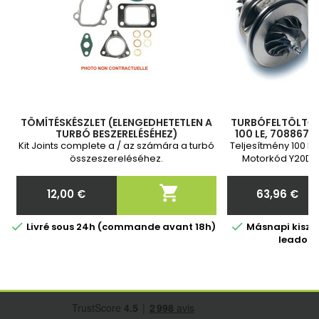
TÖMÍTÉSKÉSZLET (ELENGEDHETETLEN A
TURBÓFELTÖLTŐ P
TURBÓ BESZERELÉSÉHEZ)
100 LE, 708867-
93184474, 24
Kit Joints complete a / az számára a turbó
Teljesítmény 100 L
860058, 931844
összeszereléséhez.
Motorkód Y20DTH
ga

12,00 €
63,96 €
Ár
Ár


Livré sous 24h (commande avant 18h)
Másnapi kiszáll
leadott