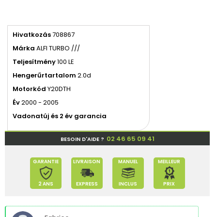
Hivatkozás
708867
Márka
ALFI TURBO ///
Teljesítmény
100 LE
Hengerűrtartalom
2.0d
Motorkód
Y20DTH
Év
2000 - 2005
Vadonatúj és 2 év garancia
02 46 65 09 41
BESOIN D'AIDE ?
GARANTIE
LIVRAISON
MANUEL
MEILLEUR
2 ANS
EXPRESS
INCLUS
PRIX