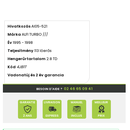
Hivatkozás
AI05-521
Márka
ALFI TURBO ///
Év
1995 - 1998
Teljesítmény
113 lóerős
Hengerűrtartalom
2.8 TD
Kód
4JB1T
Vadonatúj és 2 év garancia
02 46 65 09 41
BESOIN D'AIDE ?
GARANTIE
LIVRAISON
MANUEL
MEILLEUR
2 ANS
EXPRESS
INCLUS
PRIX