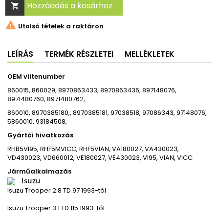
Hozzáadás a kosárhoz


Utolsó tételek a raktáron
LEÍRÁS
TERMÉK RÉSZLETEI
MELLÉKLETEK
OEM viitenumber
860015, 860029, 8970863433, 8970863436, 897148076,
8971480760, 8971480762,
860010, 8970385180,, 8970385181, 97038518, 97086343, 97148076,
5860010,
93184508,
Gyártói hivatkozás
RHB5VI95, RHF5MVICC, RHF5VIAN, VA180027, VA430023,
VD430023, VD660012, VE180027, VE430023, VI95, VIAN, VICC
Járműalkalmazás
Isuzu
Isuzu Trooper 2.8 TD 97 1993-tól
Isuzu Trooper 3.1 TD 115 1993-tól