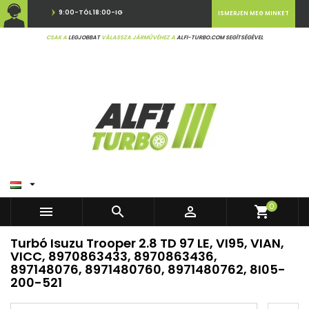
9:00-TÓL 18:00-IG
ISMERJEN MEG MINKET
CSAK A
LEGJOBBAT
VÁLASSZA JÁRMŰVÉHEZ A
ALFI-TURBO.COM SEGÍTSÉGÉVEL

0



shopping_cart
Turbó Isuzu Trooper 2.8 TD 97 LE, VI95, VIAN,
VICC, 8970863433, 8970863436,
897148076, 8971480760, 8971480762, 8I05-
200-521