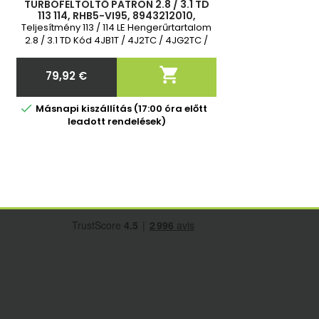
TURBÓFELTÖLTŐ PATRON 2.8 / 3.1 TD
113 114, RHB5-VI95, 8943212010,
8970385180, 8970385181, VD180027,
Teljesítmény 113 / 114 LE Hengerűrtartalom
VD180051, VE180027, VI74, VI
2.8 / 3.1 TD Kód 4JB1T / 4J2TC / 4JG2TC /
4JG2T Év 1995 - 1998 2 év garancia

79,92 €
Ár

Másnapi kiszállítás (17:00 óra előtt
leadott rendelések)