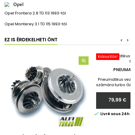
Opel
Opel Frontera 2.8 TD 113 1993-tól
Opel Monterey 3.1 TD 115 1993-tól
EZ IS ÉRDEKELHETI ÖNT
<
>
Kiárusítás!
Új
PNEUMATI
Pneumatikus vezér
számára turbo GARR
Toyota Vadonatú
Megrendelés ut
79,99 €
nekünk a turbó
Ár

Livré sous 24h 