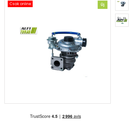
Csak online
Új