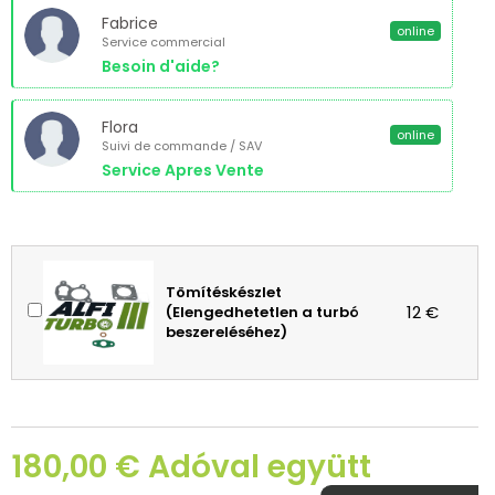
Fabrice
online
Service commercial
Besoin d'aide?
Flora
online
Suivi de commande / SAV
Service Apres Vente
Tömítéskészlet
12 €
(Elengedhetetlen a turbó
beszereléséhez)
180,00 € Adóval együtt