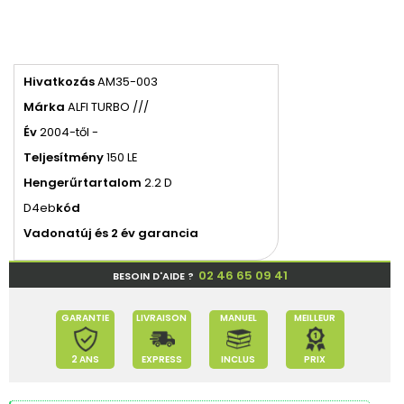
Hivatkozás
AM35-003
Márka
ALFI TURBO ///
Év
2004-től -
Teljesítmény
150 LE
Hengerűrtartalom
2.2 D
D4eb
kód
Vadonatúj és 2 év garancia
02 46 65 09 41
BESOIN D'AIDE ?
GARANTIE
LIVRAISON
MANUEL
MEILLEUR
2 ANS
EXPRESS
INCLUS
PRIX