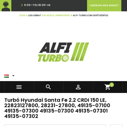
9:00-TÓL 18:00-IG
ISMERJEN MEG MINKET
CSAK A
LEGJOBBAT
VÁLASSZA JÁRMŰVÉHEZ A
ALFI-TURBO.COM SEGÍTSÉGÉVEL

0



shopping_cart
Turbó Hyundai Santa Fe 2.2 CRDI 150 LE,
22823127800, 28231-27800, 49135-07100
49135-07300 49135-07300 49135-07301
49135-07302