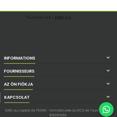

INFORMATIONS

FOURNISSEURS

AZ ÖN FIÓKJA

KAPCSOLAT
SARL au capital de 7500€ - Immatriculée au RCS de Tours - SIREN :
819054263 ·