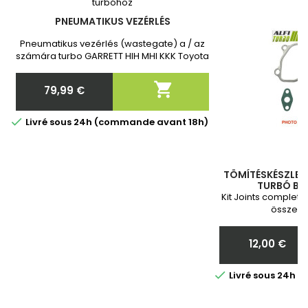
PNEUMATIKUS VEZÉRLÉS
Pneumatikus vezérlés (wastegate) a / az
számára turbo GARRETT HIH MHI KKK Toyota
Toyota Vadonatúj, 2 év garanciával.
Megrendelés után kérjük, adja meg

79,99 €
nekünk a turbó pontos cikkszámát!
Ár

Livré sous 24h (commande avant 18h)
TÖMÍTÉSKÉSZLET 
TURBÓ BES
Kit Joints complete
összesz
12,00 €
Ár

Livré sous 24h 