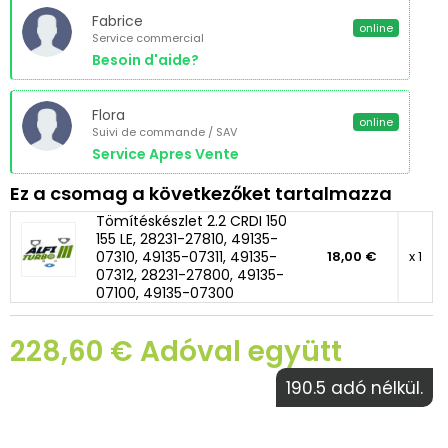
Fabrice
online
Service commercial
Besoin d'aide?
Flora
online
Suivi de commande / SAV
Service Apres Vente
Ez a csomag a következőket tartalmazza
Tömítéskészlet 2.2 CRDI 150
155 LE, 28231-27810, 49135-
07310, 49135-07311, 49135-
18,00 €
x 1
07312, 28231-27800, 49135-
07100, 49135-07300
228,60 € Adóval együtt
190.5 adó nélkül.