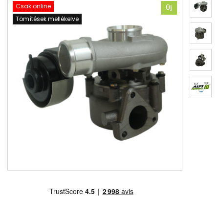
Csak online
Új
Tömítések mellékelve