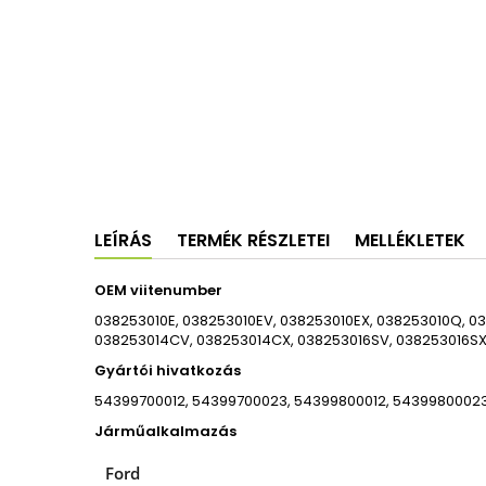
LEÍRÁS
TERMÉK RÉSZLETEI
MELLÉKLETEK
OEM viitenumber
038253010E, 038253010EV, 038253010EX, 038253010Q, 0
038253014CV, 038253014CX, 038253016SV, 038253016S
Gyártói hivatkozás
54399700012, 54399700023, 54399800012, 54399800023
Járműalkalmazás
Ford