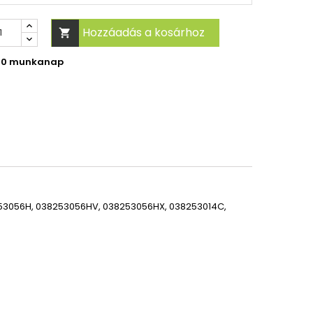
Hozzáadás a kosárhoz

-30 munkanap
8253056H, 038253056HV, 038253056HX, 038253014C,