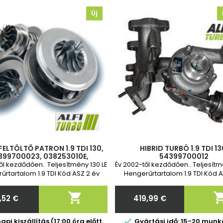
Új
ELTÖLTŐ PATRON 1.9 TDI 130,
HIBRID TURBÓ 1.9 TDI 13
399700023, 038253010E,
54399700012
8253010Q, 038253010T,
ől kezdődően.. Teljesítmény 130 LE
Év 2002-től kezdődően.. Teljesítm
8253016S, 038253056F,
űrtartalom 1.9 TDI Kód ASZ 2 év
Hengerűrtartalom 1.9 TDI Kód A
038253056H
garancia
garancia

,52 €
419,99 €
Ár
Ár

pi kiszállítás (17:00 óra előtt
Gyártási idő: 15-20 mun