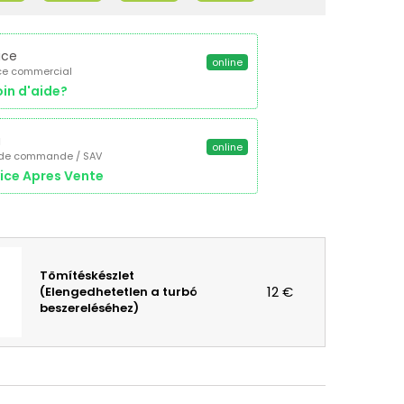
ice
online
ce commercial
in d'aide?
a
online
 de commande / SAV
ice Apres Vente
Tömítéskészlet
12 €
(Elengedhetetlen a turbó
beszereléséhez)