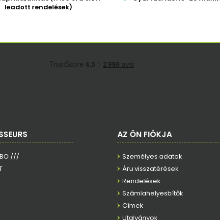
leadott rendelések)
SSEURS
AZ ÖN FIÓKJA
RBO ///
Személyes adatok
T
Áru visszatérések
Rendelések
Számlahelyesbítők
Címek
Utalványok