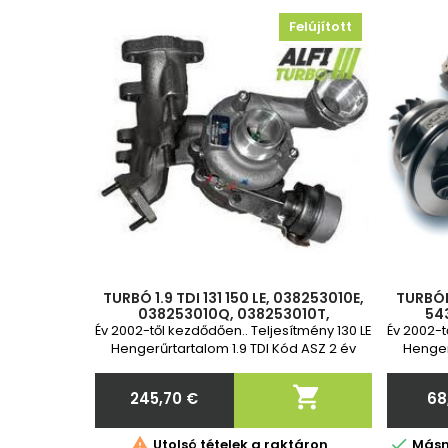
Felújított
TURBÓ 1.9 TDI 131 150 LE, 038253010E,
TURBÓF
038253010Q, 038253010T,
54
54399700012, 54399700023,
03
Év 2002-től kezdődően.. Teljesítmény 130 LE
Év 2002-t
54399880012, 54399880023
03
Hengerűrtartalom 1.9 TDI Kód ASZ 2 év
Henger
garancia Standard csere

245,70 €
68
Ár


Utolsó tételek a raktáron
Másna