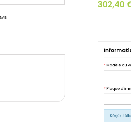
302,40 
Informati
*
Modèle du v
*
Plaque d'imm
Kérjük, töl