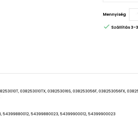
Mennyiség

Szállítás 3
38253010T, 038253010TX, 038253016S, 038253056F, 038253056FX, 03
X
, 54399880012, 54399880023, 54399900012, 54399900023