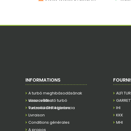
INFORMATIONS
FOURNI
A turbó meghibásodásának
ALFI TU
azonosítása
Visszaváltható turbó
GARRET
visszaküldési eljárása
Turbo és CHRA garancia
IHI
Livraison
KKK
Conditions générales
MHI
A propos