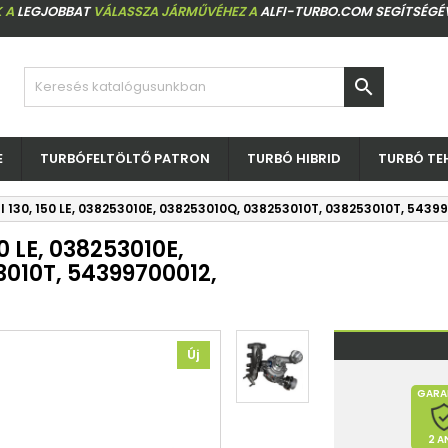
 A
LEGJOBBAT
VÁLASSZA JÁRMŰVÉHEZ A
ALFI-TURBO.COM SEGÍTSÉGÉ

E
TURBÓFELTÖLTŐ PATRON
TURBÓ HIBRID
TURBÓ TE
DI 130, 150 LE, 038253010E, 038253010Q, 038253010T, 038253010T, 543
0 LE, 038253010E,
3010T, 54399700012,
Új
GARA
2 A