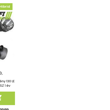
Hibrid
0,
ény 130 LE
SZ 1 év

kanap