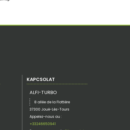
KAPCSOLAT
ALFI-TURBO
8 allée de la Flottière
37300 Joué-Lès-Tours
Appelez-nous au :
+33246650941