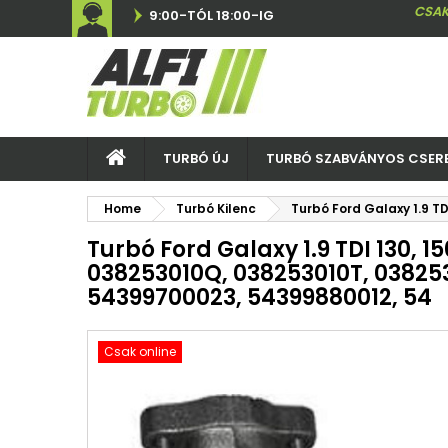
CSAK
9:00-TÓL 18:00-IG
TURBÓ ÚJ
TURBÓ SZABVÁNYOS CSER
Home
Turbó Kilenc
Turbó Ford Galaxy 1.9 T
Turbó Ford Galaxy 1.9 TDI 130, 15
038253010Q, 038253010T, 03825
54399700023, 54399880012, 54
Csak online