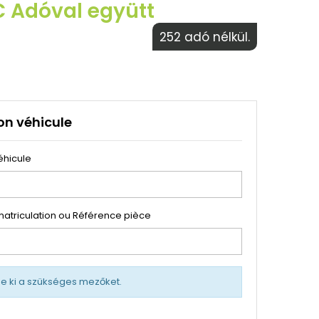
€ Adóval együtt
252 adó nélkül.
on véhicule
éhicule
atriculation ou Référence pièce
tse ki a szükséges mezőket.