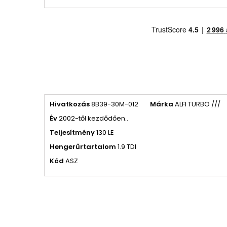
Hivatkozás
8B39-30M-012
Márka
ALFI TURBO ///
Év
2002-től kezdődően..
Teljesítmény
130 LE
Hengerűrtartalom
1.9 TDI
Kód
ASZ