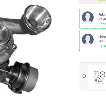
Fabr
Servi
Beso
Flor
Suivi
Serv