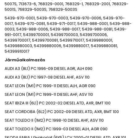
5007S, 713673-6, 768329-0001, 768329-1, 768329-2001, 768329-
5001S, 768329-5003S, 768329-5003S
5439-970-0001, 5439-970-0003, 5439-970-0006, 5439-970-
0017, 5439-970-0081, 5439-971-0017, 5439-988-0001, 5439-988-
0003, 5439-988-0006, 5439-988-0017, 5439-988-0081, 5439-
991-0017, 54399700001, 54399700003, 54399700006,
54399700017, 54399700081, 54399710017, 54399880001,
54399880003, 54399880006, 54399880017, 54399880081,
54399910017
Járműalkalmazás
AUDI
A3 (8L1)
PC
1996-09
DIESEL
AGR, ALH
090
AUDI
A3 (8L1)
PC
1997-08
DIESEL
AHF, ASV
110
SEAT
LEON (1M1)
PC
1999-11
DIESEL
ALH, AGR
090
SEAT
LEON (1M1)
PC
1999-11
DIESEL
AHF, ASV
110
SEAT
IBIZA III (6L1)
PC
2002-02
DIESEL
ATD, AXR, BMT
100
SEAT
CORDOBA (6L2)
PC
2002-09
DIESEL
ATD, AXR, BMT
100
SEAT
TOLEDO II (1M2)
PC
1998-10
DIESEL
AHF, ASV
110
SEAT
TOLEDO II (1M2)
PC
1999-03
DIESEL
ALH, AGR
090
SKODA
FABIA I Gyakorlat (6Y5)
LCV
2000-01
DIESEL
ATD, AXR
101