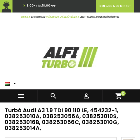
9:00-TÓL 18:00-IG
ISMERJEN MEG MINKET
CSAK A
LEGJOBBAT
VÁLASSZA JÁRMŰVÉHEZ A
ALFI-TURBO.COM SEGÍTSÉGÉVEL

0



shopping_cart
Turbó Audi A3 1.9 TDI 90 110 LE, 454232-1,
038253010A, 038253056A, 038253010S,
038253016B, 038253056C, 038253010G,
038253014A,