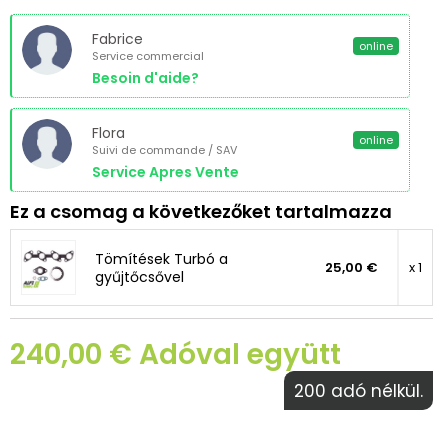
Fabrice
online
Service commercial
Besoin d'aide?
Flora
online
Suivi de commande / SAV
Service Apres Vente
Ez a csomag a következőket tartalmazza
Tömítések Turbó a
25,00 €
x 1
gyűjtőcsővel
240,00 € Adóval együtt
200 adó nélkül.