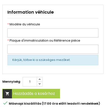
Information véhicule
*
Modèle du véhicule
*
Plaque d'immatriculation ou Référence pièce
Kérjük, töltse ki a szükséges mezőket.
Mennyiség
Hozzáadás a kosárhoz


Másnapi kiszállítás (17:00 óra előtt leadott rendelések)