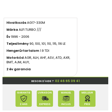
Hivatkozás
AG17-330M
Márka
ALFI TURBO ///
Év
1996 - 2006
Teljesítmény
90, 100, 101, 110, 115, 116
LE
Hengerűrtartalom
1.9 TDI
Motorkód
AGR, ALH, AHF, ASV, ATD, AXR,
BMT, AJM, AUY,
2 év garancia
02 46 65 09 41
BESOIN D'AIDE ?
GARANTIE
LIVRAISON
MANUEL
MEILLEUR
2 ANS
EXPRESS
INCLUS
PRIX