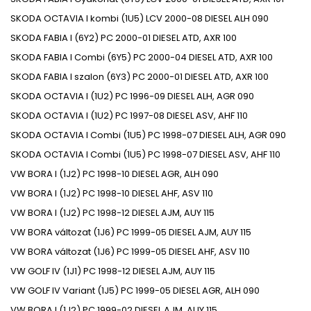
SKODA
OCTAVIA I kombi (1U5)
LCV
2000-08
DIESEL
ALH
090
SKODA
FABIA I (6Y2)
PC
2000-01
DIESEL
ATD, AXR
100
SKODA
FABIA I Combi (6Y5)
PC
2000-04
DIESEL
ATD, AXR
100
SKODA
FABIA I szalon (6Y3)
PC
2000-01
DIESEL
ATD, AXR
100
SKODA
OCTAVIA I (1U2)
PC
1996-09
DIESEL
ALH, AGR
090
SKODA
OCTAVIA I (1U2)
PC
1997-08
DIESEL
ASV, AHF
110
SKODA
OCTAVIA I Combi (1U5)
PC
1998-07
DIESEL
ALH, AGR
090
SKODA
OCTAVIA I Combi (1U5)
PC
1998-07
DIESEL
ASV, AHF
110
VW
BORA I (1J2)
PC
1998-10
DIESEL
AGR, ALH
090
VW
BORA I (1J2)
PC
1998-10
DIESEL
AHF, ASV
110
VW
BORA I (1J2)
PC
1998-12
DIESEL
AJM, AUY
115
VW
BORA változat (1J6)
PC
1999-05
DIESEL
AJM, AUY
115
VW
BORA változat (1J6)
PC
1999-05
DIESEL
AHF, ASV
110
VW
GOLF IV (1J1)
PC
1998-12
DIESEL
AJM, AUY
115
VW
GOLF IV Variant (1J5)
PC
1999-05
DIESEL
AGR, ALH
090
VW
BORA I (1J2)
PC
1999-02
DIESEL
AJM, AUY
115