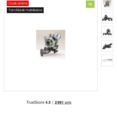
Csak online
Új
Tömítések mellékelve