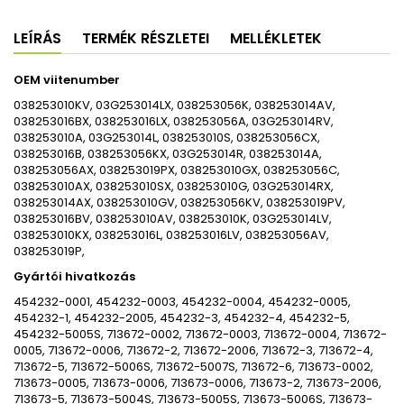
LEÍRÁS
TERMÉK RÉSZLETEI
MELLÉKLETEK
OEM viitenumber
038253010KV, 03G253014LX, 038253056K, 038253014AV,
038253016BX, 038253016LX, 038253056A, 03G253014RV,
038253010A, 03G253014L, 038253010S, 038253056CX,
038253016B, 038253056KX, 03G253014R, 038253014A,
038253056AX, 038253019PX, 038253010GX, 038253056C,
038253010AX, 038253010SX, 038253010G, 03G253014RX,
038253014AX, 038253010GV, 038253056KV, 038253019PV,
038253016BV, 038253010AV, 038253010K, 03G253014LV,
038253010KX, 038253016L, 038253016LV, 038253056AV,
038253019P,
Gyártói hivatkozás
454232-0001, 454232-0003, 454232-0004, 454232-0005,
454232-1, 454232-2005, 454232-3, 454232-4, 454232-5,
454232-5005S, 713672-0002, 713672-0003, 713672-0004, 713672-
0005, 713672-0006, 713672-2, 713672-2006, 713672-3, 713672-4,
713672-5, 713672-5006S, 713672-5007S, 713672-6, 713673-0002,
713673-0005, 713673-0006, 713673-0006, 713673-2, 713673-2006,
713673-5, 713673-5004S, 713673-5005S, 713673-5006S, 713673-