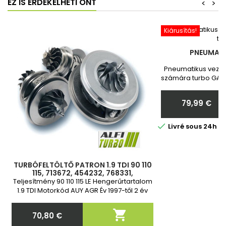
EZ IS ÉRDEKELHETI ÖNT
<
>
Kiárusítás!
PNEUMATI
Pneumatikus vezér
számára turbo GARR
Toyota Vadonatú
Megrendelés ut
79,99 €
nekünk a turbó
Ár

Livré sous 24h 
TURBÓFELTÖLTŐ PATRON 1.9 TDI 90 110
115, 713672, 454232, 768331,
028145702E, 038253010A,
Teljesítmény 90 110 115 LE Hengerűrtartalom
028145702E, 038253010A
1.9 TDI Motorkód AUY AGR Év 1997-től 2 év
garancia

70,80 €
Ár