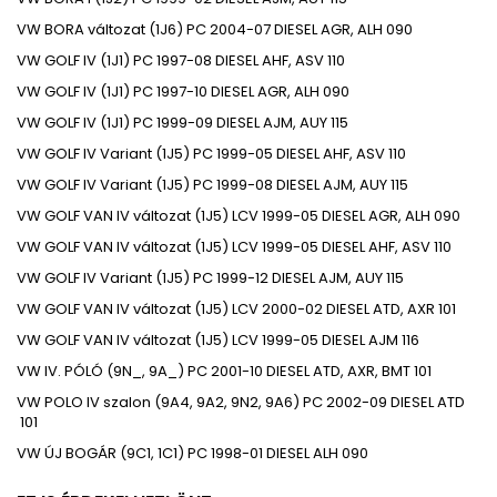
VW
BORA változat (1J6)
PC
2004-07
DIESEL
AGR, ALH
090
VW
GOLF IV (1J1)
PC
1997-08
DIESEL
AHF, ASV
110
VW
GOLF IV (1J1)
PC
1997-10
DIESEL
AGR, ALH
090
VW
GOLF IV (1J1)
PC
1999-09
DIESEL
AJM, AUY
115
VW
GOLF IV Variant (1J5)
PC
1999-05
DIESEL
AHF, ASV
110
VW
GOLF IV Variant (1J5)
PC
1999-08
DIESEL
AJM, AUY
115
VW
GOLF VAN IV változat (1J5)
LCV
1999-05
DIESEL
AGR, ALH
090
VW
GOLF VAN IV változat (1J5)
LCV
1999-05
DIESEL
AHF, ASV
110
VW
GOLF IV Variant (1J5)
PC
1999-12
DIESEL
AJM, AUY
115
VW
GOLF VAN IV változat (1J5)
LCV
2000-02
DIESEL
ATD, AXR
101
VW
GOLF VAN IV változat (1J5)
LCV
1999-05
DIESEL
AJM
116
VW
IV. PÓLÓ (9N_, 9A_)
PC
2001-10
DIESEL
ATD, AXR, BMT
101
VW
POLO IV szalon (9A4, 9A2, 9N2, 9A6)
PC
2002-09
DIESEL
ATD
101
VW
ÚJ BOGÁR (9C1, 1C1)
PC
1998-01
DIESEL
ALH
090