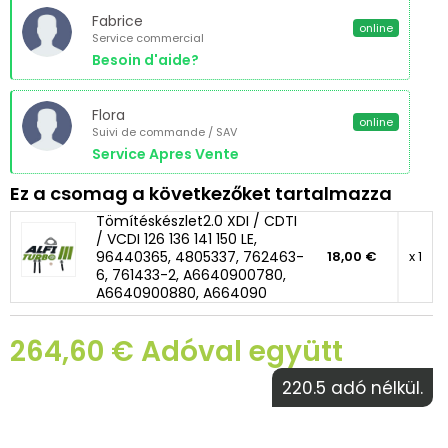
Fabrice
online
Service commercial
Besoin d'aide?
Flora
online
Suivi de commande / SAV
Service Apres Vente
Ez a csomag a következőket tartalmazza
Tömítéskészlet2.0 XDI / CDTI
/ VCDI 126 136 141 150 LE,
96440365, 4805337, 762463-
18,00 €
x 1
6, 761433-2, A6640900780,
A6640900880, A664090
264,60 € Adóval együtt
220.5 adó nélkül.