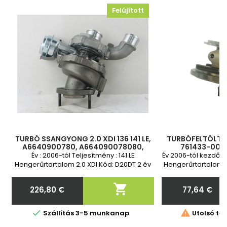
Felújított
TURBÓ SSANGYONG 2.0 XDI 136 141 LE,
TURBÓFELTÖLTŐ P
A6640900780, A664090078080,
761433-0002
A6640900880, A664090088080,
A6640900780
Év : 2006-tól Teljesítmény : 141 LE
Év 2006-tól kezdődő
A664090088080, 761433-2, 761433-3
6640900780, 66
Hengerűrtartalom 2.0 XDI Kód: D20DT 2 év
Hengerűrtartalom 
0002
garancia Standard csere
2 év

226,80 €
77,64 €
Ár
Ár


Szállítás 3-5 munkanap
Utolsó tét