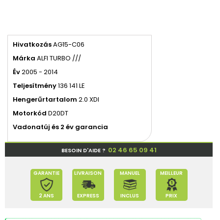
Hivatkozás
AG15-C06
Márka
ALFI TURBO ///
Év
2005 - 2014
Teljesítmény
136 141 LE
Hengerűrtartalom
2.0 XDI
Motorkód
D20DT
Vadonatúj és 2 év garancia
02 46 65 09 41
BESOIN D'AIDE ?
GARANTIE
LIVRAISON
MANUEL
MEILLEUR
2 ANS
EXPRESS
INCLUS
PRIX