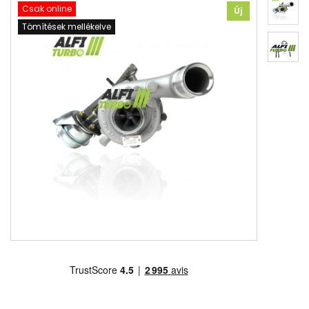
Csak online
Új
Tömítések mellékelve