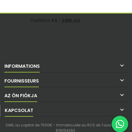

INFORMATIONS

FOURNISSEURS

AZ ÖN FIÓKJA

KAPCSOLAT
SARL au capital de 7500€ - Immatriculée au RCS de Tours - SIREN :
819054263 ·