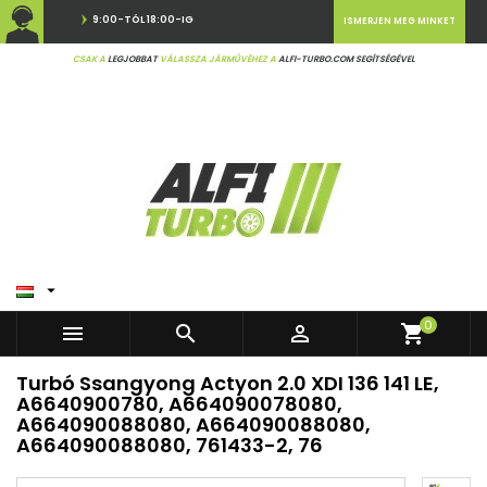
9:00-TÓL 18:00-IG
ISMERJEN MEG MINKET
CSAK A
LEGJOBBAT
VÁLASSZA JÁRMŰVÉHEZ A
ALFI-TURBO.COM SEGÍTSÉGÉVEL

0



shopping_cart
Turbó Ssangyong Actyon 2.0 XDI 136 141 LE,
A6640900780, A664090078080,
A664090088080, A664090088080,
A664090088080, 761433-2, 76