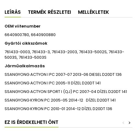
LEÍRÁS
TERMÉK RÉSZLETEI
MELLÉKLETEK
OEM viitenumber
6640900780, 6640900880
Gyártói cikkszámok
761433-0003, 761433-3, 761433-2003, 761433-5002S, 761433-
5003S, 761433-5003S
Járműalkalmazás
SSANGYONG
ACTYON I
PC
2007-07
2013-06
DIESEL
D20DT
136
SSANGYONG
ACTYON I
PC
2005-11
DÍZEL
D20DT
141
SSANGYONG
ACTYON SPORT I (QJ)
PC
2007-04
DÍZEL
D20DT
141
SSANGYONG
KYRON
PC
2005-05
2014-12
DÍZEL D20DT
141
SSANGYONG
KYRON
PC
2010-01
2014-12
DÍZEL
D20DT
136
EZ IS ÉRDEKELHETI ÖNT
<
>