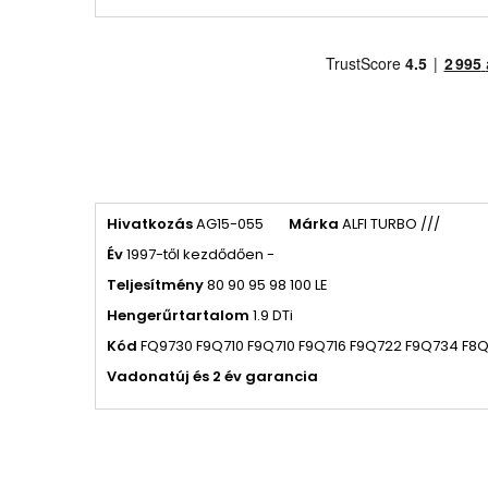
Hivatkozás
AG15-055
Márka
ALFI TURBO ///
Év
1997-től kezdődően -
Teljesítmény
80 90 95 98 100 LE
Hengerűrtartalom
1.9 DTi
Kód
FQ9730 F9Q710 F9Q710 F9Q716 F9Q722 F9Q734 F8
Vadonatúj és 2 év garancia