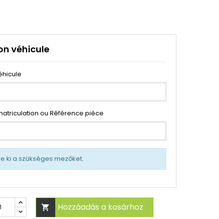
on véhicule
éhicule
atriculation ou Référence pièce
tse ki a szükséges mezőket.
Hozzáadás a kosárhoz
