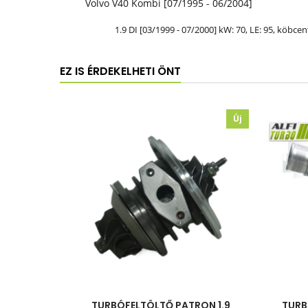
Volvo V40 Kombi [07/1995 - 06/2004]
1.9 DI [03/1999 - 07/2000] kW: 70,
LE
: 95, köbcen
EZ IS ÉRDEKELHETI ÖNT
Új
TURBÓFELTÖLTŐ PATRON 1.9
TURBÓ