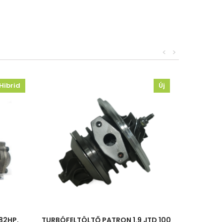
<
>
Hibrid
Új
 82HP,
TURBÓFELTÖLTŐ PATRON 1.9 JTD 100