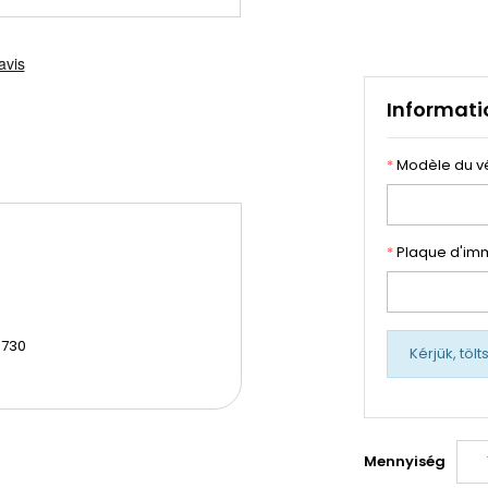
Informati
*
Modèle du v
*
Plaque d'imm
Q730
Kérjük, töl
Mennyiség