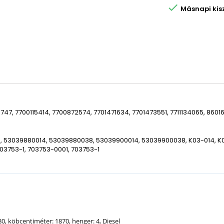

Másnapi kiszá
747, 7700115414, 7700872574, 7701471634, 7701473551, 7711134065, 860
 53039880014, 53039880038, 53039900014, 53039900038, K03-014, K03
03753-1, 703753-0001, 703753-1
 80, köbcentiméter: 1870, henger: 4, Diesel