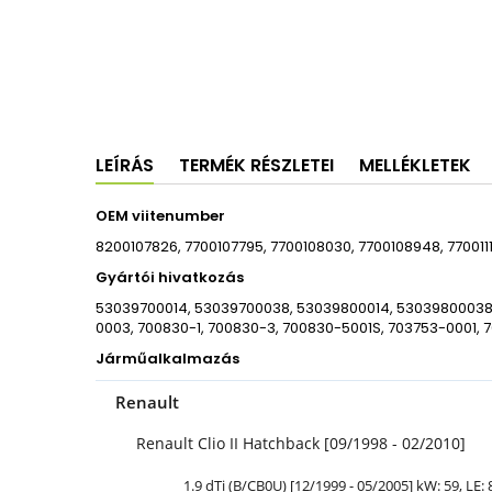
LEÍRÁS
TERMÉK RÉSZLETEI
MELLÉKLETEK
OEM viitenumber
8200107826, 7700107795, 7700108030, 7700108948, 7700111
Gyártói hivatkozás
53039700014, 53039700038, 53039800014, 53039800038,
0003, 700830-1, 700830-3, 700830-5001S, 703753-0001, 7
Járműalkalmazás
Renault
Renault Clio II Hatchback [09/1998 - 02/2010]
1.9 dTi (B/CB0U) [12/1999 - 05/2005] kW: 59,
LE
: