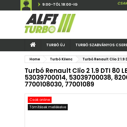
CSAK
9:00-TÓL 18:00-IG
TURBÓ ÚJ
TURBÓ SZABVÁNYOS CSER
Home
Turbó Kilenc
Turbó Renault Clio 2 1.
Turbó Renault Clio 2 1.9 DTI 80 L
53039700014, 53039700038, 820
7700108030, 77001089
Csak online
Tömítések mellékelve