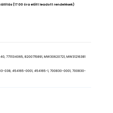
llítás (17:00 óra előtt leadott rendelések)
1640, 7711134065, 8200715891, MW30620721, MW31216381
-038, 454165-0001, 454165-1, 700830-0001, 700830-