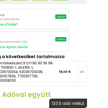
ice
online
ce commercial
in d'aide?
a
online
 de commande / SAV
ice Apres Vente
 a következőket tartalmazza
mítéskészlet1.9 DTI 80 90 95 98
, 700830-1, 454165-1,
039700014, 53039700038,
18,00 €
x 1
00107826, 7700107795,
00108030
€ Adóval együtt
133.5 adó nélkül.