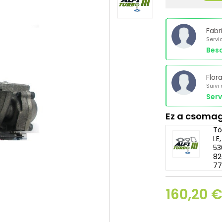
Fabr
Servi
Beso
Flor
Suivi
Serv
Ez a csomag
Tö
LE
53
82
77
160,20 