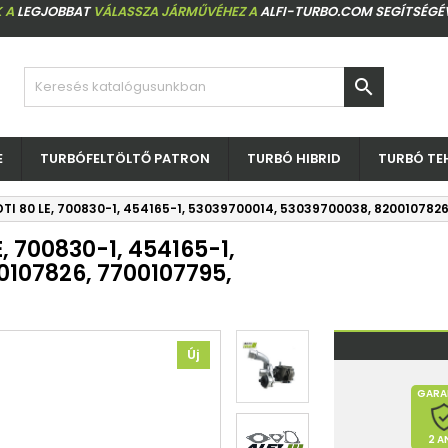
 A
LEGJOBBAT
VÁLASSZA JÁRMŰVÉHEZ A
ALFI-TURBO.COM SEGÍTSÉGÉ

E
TURBÓFELTÖLTŐ PATRON
TURBÓ HIBRID
TURBÓ TE
9 DTI 80 LE, 700830-1, 454165-1, 53039700014, 53039700038, 82001078
E, 700830-1, 454165-1,
0107826, 7700107795,
Új
GARA
2 A