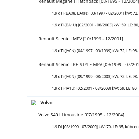
Renault Megane I Hatchback [08/1995 - 12/2004
1.9 dTi (BA08, BA0N) [03/1997 - 02/2001] kW: 72,
1.9 dTi (BA1U) [02/2001 - 08/2003] kW: 59,
LE
: 80
Renault Scenic I MPV [10/1996 - 12/2001]
1.9 dTi (JA0N) [04/1997 - 09/1999] kW: 72,
LE
: 98
Renault Scenic I RE-STYLE MPV [09/1999 - 07/20
1.9 dTi (JA0N) [09/1999 - 08/2003] kW: 72,
LE
: 98
1.9 dTi (JA1U) [02/2001 - 08/2003] kW: 59,
LE
: 80
Volvo
Volvo S40 I Limousine [07/1995 - 12/2004]
1.9 DI [03/1999 - 07/2000] kW: 70,
LE
: 95, köbcen