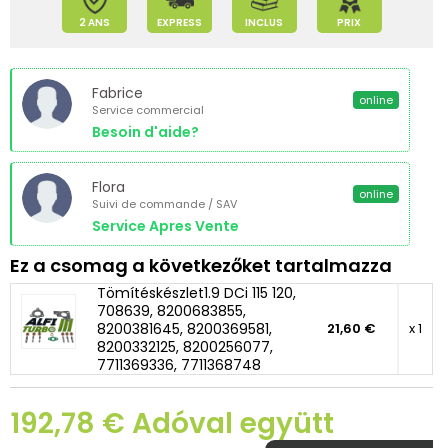
2 ANS
EXPRESS
INCLUS
PRIX
Fabrice
online
Service commercial
Besoin d'aide?
Flora
online
Suivi de commande / SAV
Service Apres Vente
Ez a csomag a következőket tartalmazza
Tömítéskészlet1.9 DCi 115 120,
708639, 8200683855,
8200381645, 8200369581,
21,60 €
x 1
8200332125, 8200256077,
7711369336, 7711368748
192,78 € Adóval együtt