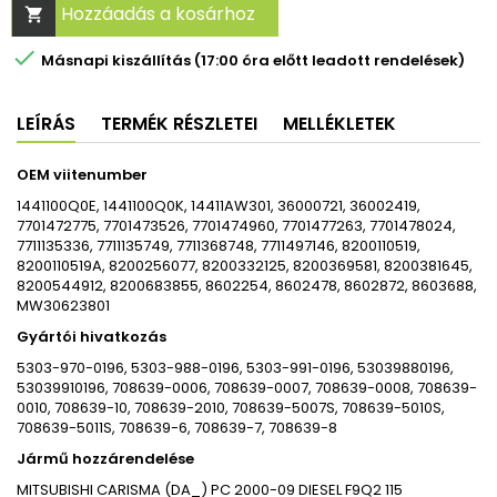
Hozzáadás a kosárhoz


Másnapi kiszállítás (17:00 óra előtt leadott rendelések)
LEÍRÁS
TERMÉK RÉSZLETEI
MELLÉKLETEK
OEM viitenumber
1441100Q0E, 1441100Q0K, 14411AW301, 36000721, 36002419,
7701472775, 7701473526, 7701474960, 7701477263, 7701478024,
7711135336, 7711135749, 7711368748, 7711497146, 8200110519,
8200110519A, 8200256077, 8200332125, 8200369581, 8200381645,
8200544912, 8200683855, 8602254, 8602478, 8602872, 8603688,
MW30623801
Gyártói hivatkozás
5303-970-0196, 5303-988-0196, 5303-991-0196, 53039880196,
53039910196, 708639-0006, 708639-0007, 708639-0008, 708639-
0010, 708639-10, 708639-2010, 708639-5007S, 708639-5010S,
708639-5011S, 708639-6, 708639-7, 708639-8
Jármű hozzárendelése
MITSUBISHI CARISMA (DA_) PC 2000-09 DIESEL F9Q2 115