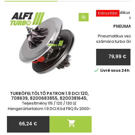
Kiárusítás!
Új
PNEUMATI
Pneumatikus vezér
számára turbo GARR
Toyota Vadonatú
Megrendelés ut
79,99 €
nekünk a turbó
Ár

Livré sous 24h 
TURBÓFELTÖLTŐ PATRON 1.9 DCI 120,
708639, 8200683855, 8200381645,
8200369581, 8200332125,
Teljesítmény 115 / 120 / 130 LE
8200256077, 7711369336, 7711368748
Hengerűrtartalom 1.9 DCI Kód F9Q Év 2000-
től - 2 év garancia

66,24 €
Ár