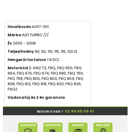
Hivatkozás
AG17-301
Márka
ALFI TURBO ///
Év
2000 - 2008
Teljesítmény
90, 92, 110, 115, 116, 120
LE
Hengerűrtartalom
1.9 DCI
Motorkód
D
4192 T3, F9Q, F9Q 650, F9Q
664, F9Q 670, F9Q 674, F9Q 680, F9Q 750,
F9Q 758, F9Q 800, F9Q 803, F9Q 804, F9Q
808, F9Q 812, F9Q 818, F9Q 820, F9Q 826,
F9Q2
Vadonatúj és 2 év garancia
02 46 65 09 41
BESOIN D'AIDE ?
GARANTIE
LIVRAISON
MANUEL
MEILLEUR