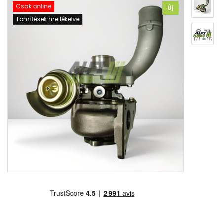
Csak online
Új
Tömítések mellékelve