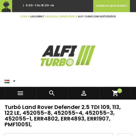
9:00-TÓL 18:00-IG
ISMERJEN MEG MINKET
CSAK A
LEGJOBBAT
VÁLASSZA JÁRMŰVÉHEZ A
ALFI-TURBO.COM SEGÍTSÉGÉVEL

0



shopping_cart
Turbó Land Rover Defender 2.5 TDI 109, 113,
122 LE, 452055-8, 452055-4, 452055-3,
452055-1, ERR4802, ERR4893, ERR1907,
PMF10051,