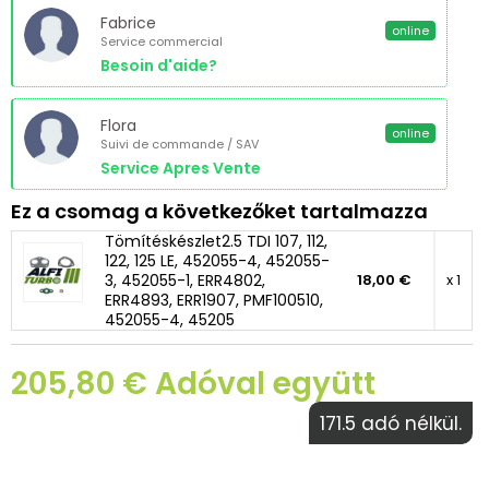
Fabrice
online
Service commercial
Besoin d'aide?
Flora
online
Suivi de commande / SAV
Service Apres Vente
Ez a csomag a következőket tartalmazza
Tömítéskészlet2.5 TDI 107, 112,
122, 125 LE, 452055-4, 452055-
3, 452055-1, ERR4802,
18,00 €
x 1
ERR4893, ERR1907, PMF100510,
452055-4, 45205
205,80 € Adóval együtt
171.5 adó nélkül.