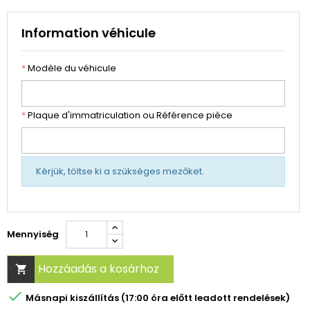
Information véhicule
*
Modèle du véhicule
*
Plaque d'immatriculation ou Référence pièce
Kérjük, töltse ki a szükséges mezőket.
Mennyiség
Hozzáadás a kosárhoz


Másnapi kiszállítás (17:00 óra előtt leadott rendelések)