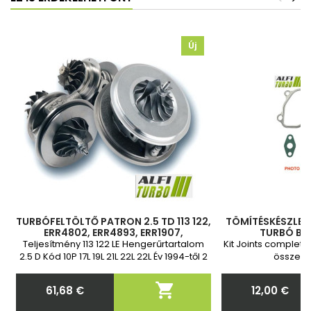
Új
TURBÓFELTÖLTŐ PATRON 2.5 TD 113 122,
TÖMÍTÉSKÉSZLET 
ERR4802, ERR4893, ERR1907,
TURBÓ BES
PMF100510, 452055-8, 452055-7,
Teljesítmény 113 122 LE Hengerűrtartalom
Kit Joints complete
452055-4, 452055-3, 452055-1
2.5 D Kód 10P 17L 19L 21L 22L 22L Év 1994-től 2
összesz
év garancia

61,68 €
12,00 €
Ár
Ár