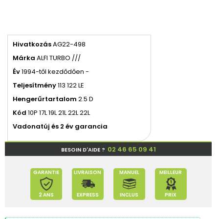
Hivatkozás
AG22-498
Márka
ALFI TURBO ///
Év
1994-től kezdődően -
Teljesítmény
113 122 LE
Hengerűrtartalom
2.5 D
Kód
10P 17L 19L 21L 22L 22L
Vadonatúj és 2 év garancia
02 46 65 09 41
BESOIN D'AIDE ?
GARANTIE
LIVRAISON
MANUEL
MEILLEUR
2 ANS
EXPRESS
INCLUS
PRIX