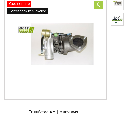
Csak online
Új
Tömítések mellékelve