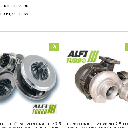
EL
BJL, CECA
136
L
BJM, CECB
163
Új
ELTÖLTŐ PATRON CRAFTER 2.5
TURBÓ CRAFTER HYBRID 2.5 TDI