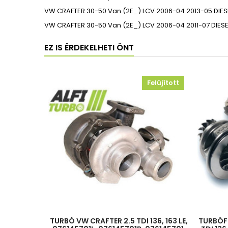
VW
CRAFTER 30-50 Van (2E_)
LCV
2006-04
2013-05
DIES
VW
CRAFTER 30-50 Van (2E_)
LCV
2006-04
2011-07
DIESE
EZ IS ÉRDEKELHETI ÖNT
Felújított
TURBÓ VW CRAFTER 2.5 TDI 136, 163 LE,
TURBÓF