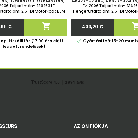
 163, 076145701L, 076145701B,
49377-07440, 49377-07405,
5701E, 076145701H, 49377-
07404, 49377-07403, 49377
 2006 Teljesítmény: 136 163 LE
Év: 2006 Teljesítmény: 136 16
0, 49377-07403, 49377-07
49377-07401, 07614570
tartalom: 2.5 TDI Motorkód : BJM
Hengerűrtartalom: 2.5 TDI Motor
L CECA CECB 2 év garancia
BJL CECA CECB 2 év garan

,66 €
403,20 €
Ár
Ár

pi kiszállítás (17:00 óra előtt
Gyártási idő: 15-20 mun
leadott rendelések)
SSEURS
AZ ÖN FIÓKJA