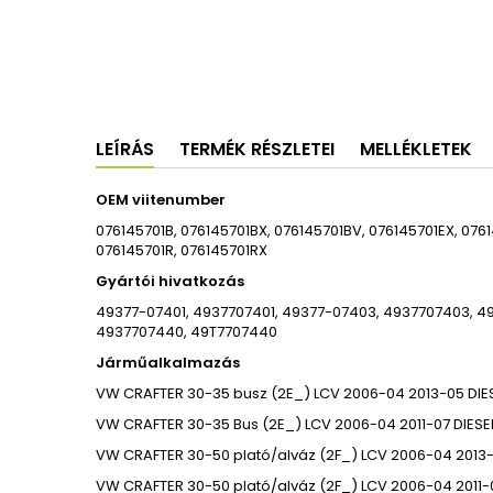
LEÍRÁS
TERMÉK RÉSZLETEI
MELLÉKLETEK
OEM viitenumber
076145701B, 076145701BX, 076145701BV, 076145701EX, 0761
076145701R, 076145701RX
Gyártói hivatkozás
49377-07401, 4937707401, 49377-07403, 4937707403, 4
4937707440, 49T7707440
Járműalkalmazás
VW
CRAFTER 30-35 busz (2E_)
LCV
2006-04
2013-05
DIE
VW
CRAFTER 30-35 Bus (2E_)
LCV
2006-04
2011-07
DIESE
VW
CRAFTER 30-50 plató/alváz (2F_)
LCV
2006-04
2013
VW
CRAFTER 30-50 plató/alváz (2F_)
LCV
2006-04
2011-