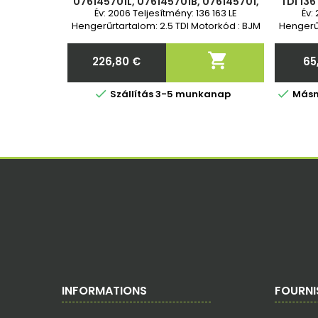
076145701L, 076145701B, 076145701,
TDI 136
49377-07440, 49377-07405, 49377-
07614
Év: 2006 Teljesítmény: 136 163 LE
Év:
07403, 49377-07401, 493
0744
Hengerűrtartalom: 2.5 TDI Motorkód : BJM
Hengerűr
BJL CECA CECB 2 év garancia Standard
BJ
csere

226,80 €
65
Ár


Szállítás 3-5 munkanap
Másna
INFORMATIONS
FOURNI