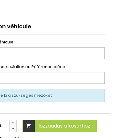
on véhicule
éhicule
atriculation ou Référence pièce
tse ki a szükséges mezőket.
Hozzáadás a kosárhoz
