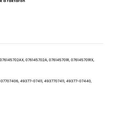
ek a raktáron
, 076145702AX, 076145702A, 076145701R, 076145701RX,
37707406, 49377-07411, 4937707411, 49377-07440,