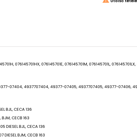

Utolsó tétel
45701H, 076145701HX, 076145701E, 076145701M, 076145701L, 076145701LX
9377-07404, 4937707404, 49377-07405, 4937707405, 49377-07406, 49
SEL
BJL, CECA
136
L
BJM, CECB
163
-05
DIESEL
BJL, CECA
136
07
DIESEL
BJM, CECB
163