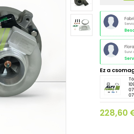
Fabr
Servi
Beso
Flor
Suivi
Serv
Ez a csomag
Tö
10
07
07
228,60 