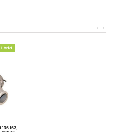
<
>
Hibrid
 136 163,