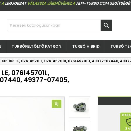
 A
LEGJOBBAT
VÁLASSZA JÁRMŰVÉHEZ A
ALFI-TURBO.COM SEGÍTSÉGÉ

E
TURBÓFELTÖLTŐ PATRON
TURBÓ HIBRID
TURBÓ TE
I 136 163 LE, 076145701L, 076145701B, 076145701H, 49377-07440, 493
 LE, 076145701L,
-07440, 49377-07405,
Új
GARA
2 A