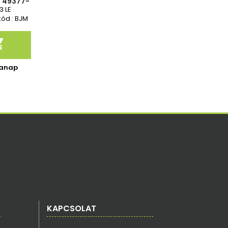
 49377-
-07403,
3 LE
1L,
kód : BJM
cia

kanap
KAPCSOLAT