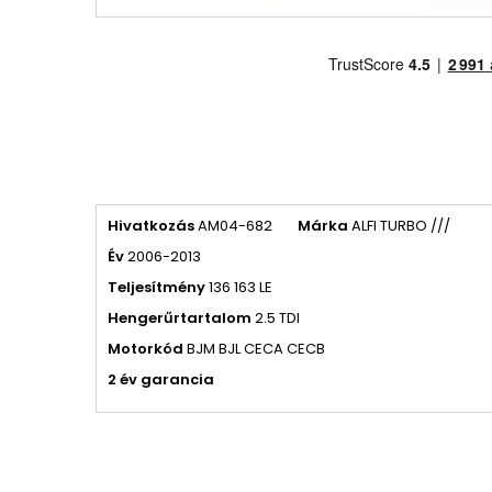
Hivatkozás
AM04-682
Márka
ALFI TURBO ///
Év
2006-2013
Teljesítmény
136 163 LE
Hengerűrtartalom
2.5 TDI
Motorkód
BJM BJL CECA CECB
2 év garancia