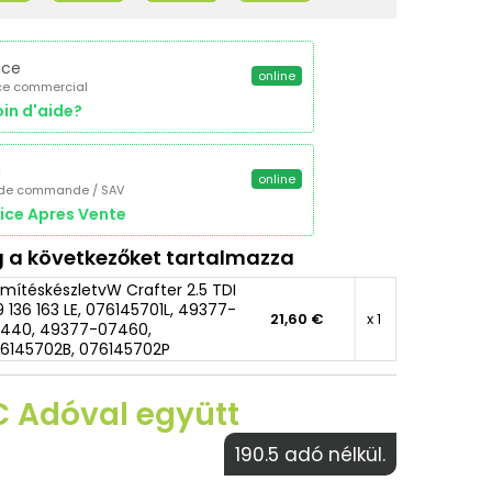
ice
online
ce commercial
in d'aide?
a
online
 de commande / SAV
ice Apres Vente
 a következőket tartalmazza
mítéskészletvW Crafter 2.5 TDI
9 136 163 LE, 076145701L, 49377-
21,60 €
x 1
440, 49377-07460,
6145702B, 076145702P
€ Adóval együtt
190.5 adó nélkül.