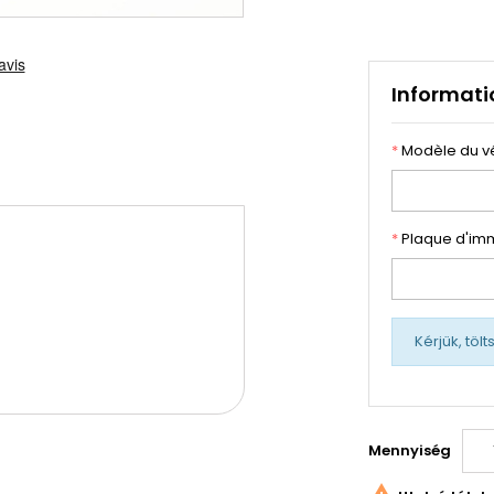
Informati
*
Modèle du v
*
Plaque d'imm
Kérjük, töl
Mennyiség