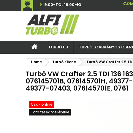
CSAK
9:00-TÓL 18:00-IG
TURBÓ ÚJ
TURBÓ SZABVÁNYOS CSER
Home
Turbó Kilenc
Turbó VW Crafter 2.5 TD
Turbó VW Crafter 2.5 TDI 136 163
076145701B, 076145701H, 49377
49377-07403, 076145701E, 0761
Csak online
Tömítések mellékelve