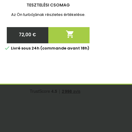
TESZTELÉSI CSOMAG
Az Ön turbójának részletes értékelése.

72,00 €
Ár

Livré sous 24h (commande avant 18h)