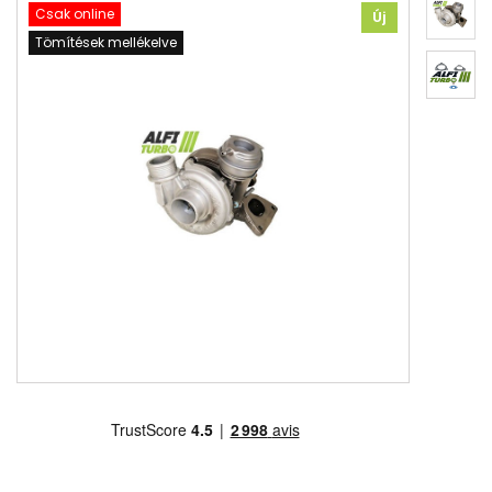
Csak online
Új
Tömítések mellékelve