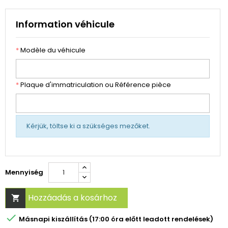
Information véhicule
*
Modèle du véhicule
*
Plaque d'immatriculation ou Référence pièce
Kérjük, töltse ki a szükséges mezőket.
Mennyiség
Hozzáadás a kosárhoz


Másnapi kiszállítás (17:00 óra előtt leadott rendelések)