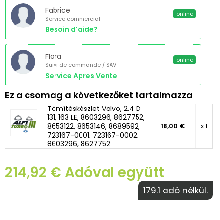
Fabrice
online
Service commercial
Besoin d'aide?
Flora
online
Suivi de commande / SAV
Service Apres Vente
Ez a csomag a következőket tartalmazza
Tömítéskészlet Volvo, 2.4 D
131, 163 LE, 8603296, 8627752,
8653122, 8653146, 8689592,
18,00 €
x 1
723167-0001, 723167-0002,
8603296, 8627752
214,92 € Adóval együtt
179.1 adó nélkül.