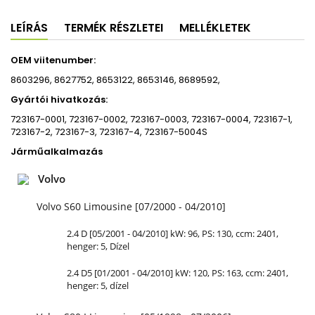
LEÍRÁS
TERMÉK RÉSZLETEI
MELLÉKLETEK
OEM viitenumber:
8603296, 8627752, 8653122, 8653146, 8689592,
Gyártói hivatkozás:
723167-0001, 723167-0002, 723167-0003, 723167-0004, 723167-1,
723167-2, 723167-3, 723167-4, 723167-5004S
Járműalkalmazás
Volvo
Volvo S60 Limousine [07/2000 - 04/2010]
2.4 D [05/2001 - 04/2010] kW: 96, PS: 130, ccm: 2401,
henger: 5, Dízel
2.4 D5 [01/2001 - 04/2010] kW: 120, PS: 163, ccm: 2401,
henger: 5, dízel