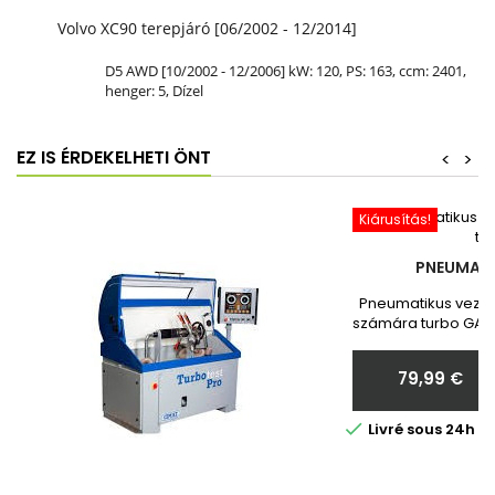
Volvo XC90 terepjáró [06/2002 - 12/2014]
D5 AWD [10/2002 - 12/2006] kW: 120, PS: 163, ccm: 2401,
henger: 5, Dízel
EZ IS ÉRDEKELHETI ÖNT
<
>
Kiárusítás!
PNEUMATI
Pneumatikus vezér
számára turbo GARR
Toyota Vadonatú
Megrendelés ut
79,99 €
nekünk a turbó
Ár

Livré sous 24h 