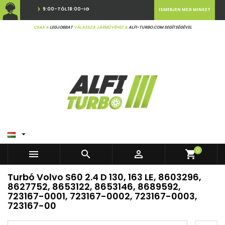
9:00-TÓL 18:00-IG
ISMERJEN MEG MINKET
CSAK A
LEGJOBBAT
VÁLASSZA JÁRMŰVÉHEZ A
ALFI-TURBO.COM SEGÍTSÉGÉVEL

0



shopping_cart
Turbó Volvo S60 2.4 D 130, 163 LE, 8603296,
8627752, 8653122, 8653146, 8689592,
723167-0001, 723167-0002, 723167-0003,
723167-00