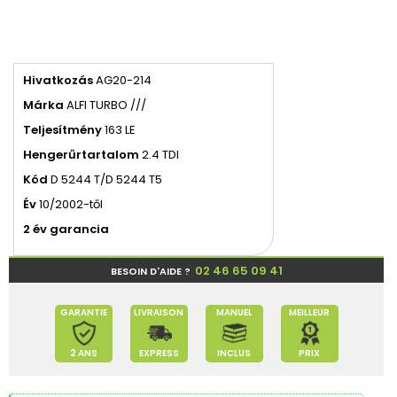
Hivatkozás
AG20-214
Márka
ALFI TURBO ///
Teljesítmény
163 LE
Hengerűrtartalom
2.4 TDI
Kód
D 5244 T/D 5244 T5
Év
10/2002-től
2 év garancia
02 46 65 09 41
BESOIN D'AIDE ?
GARANTIE
LIVRAISON
MANUEL
MEILLEUR
2 ANS
EXPRESS
INCLUS
PRIX