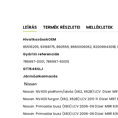
LEÍRÁS
TERMÉK RÉSZLETEI
MELLÉKLETEK
Hivatkozások
OEM
95516205, 93168175, 860555, 8660006062, 8200994301B,
Gyártói referenciák
786997-0001, 786997-5001S
GT1546SLJ
Járműalkalmazás
Nissan
Nissan
NV400 platform/alváz (X62, X62B)
LCV
Dízel
M9T
Nissan
NV400 furgon (X62, X62B)
LCV
2011-11
Dízel
M9T 
Nissan
Primastar busz (X83)
LCV
2006-09
Dízel
M9R 630
Nissan
Primastar busz (X83)
LCV
2006-09
Dízel
M9R 630