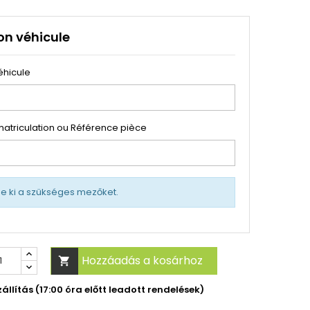
on véhicule
éhicule
atriculation ou Référence pièce
tse ki a szükséges mezőket.
Hozzáadás a kosárhoz

llítás (17:00 óra előtt leadott rendelések)