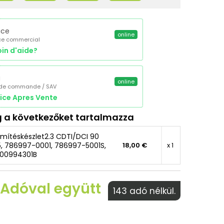
ice
online
ce commercial
in d'aide?
a
online
 de commande / SAV
ice Apres Vente
 a következőket tartalmazza
mítéskészlet2.3 CDTI/DCI 90
5, 786997-0001, 786997-5001S,
18,00 €
x 1
00994301B
€ Adóval együtt
143 adó nélkül.