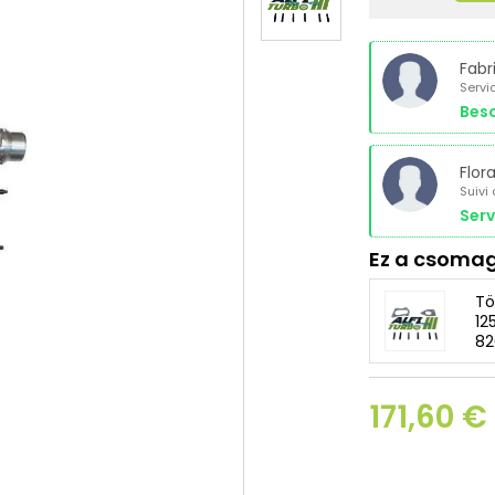
Fabr
Servi
Beso
Flor
Suivi
Serv
Ez a csomag
Tö
12
82
171,60 