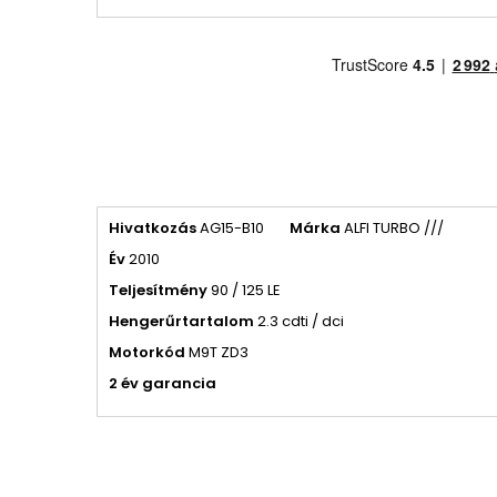
Hivatkozás
AG15-B10
Márka
ALFI TURBO ///
Év
2010
Teljesítmény
90 / 125 LE
Hengerűrtartalom
2.3 cdti / dci
Motorkód
M9T ZD3
2 év garancia