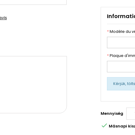
Informati
*
Modèle du v
*
Plaque d'imm
Kérjük, töl
Mennyiség

Másnapi kiszá