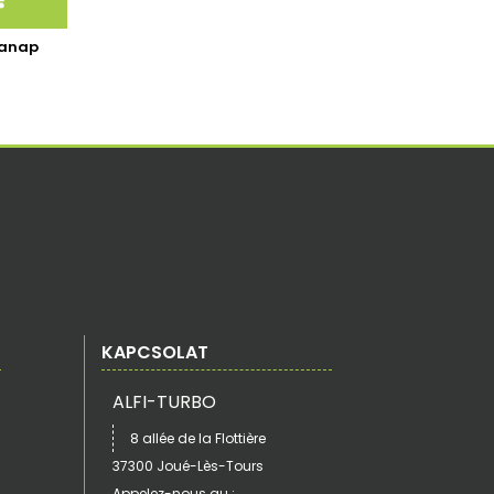
kanap
KAPCSOLAT
ALFI-TURBO
8 allée de la Flottière
37300 Joué-Lès-Tours
Appelez-nous au :