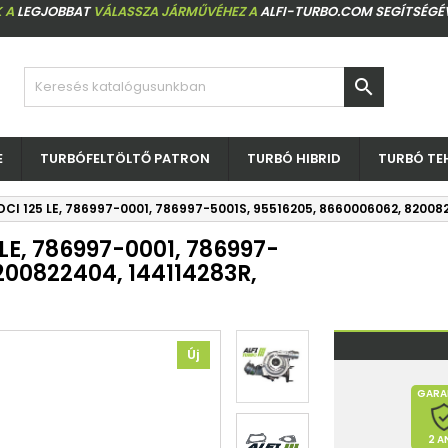
 A
LEGJOBBAT
VÁLASSZA JÁRMŰVÉHEZ A
ALFI-TURBO.COM SEGÍTSÉGÉ

E
TURBÓFELTÖLTŐ PATRON
TURBÓ HIBRID
TURBÓ TE
DCI 125 LE, 786997-0001, 786997-5001S, 95516205, 8660006062, 8200
LE, 786997-0001, 786997-
200822404, 144114283R,
Új
GARA
2 A