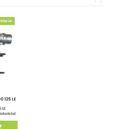
<
>
Hibrid
0 125 LE
5 LE
 Motorkód
