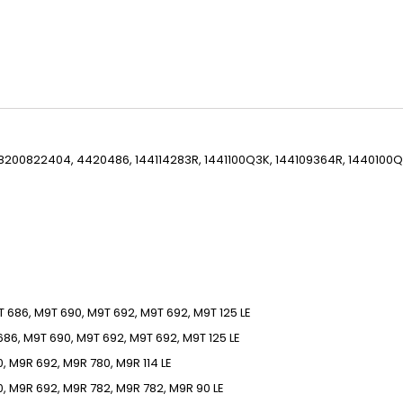
 8200822404, 4420486, 144114283R, 1441100Q3K, 144109364R, 1440100Q
 686, M9T 690, M9T 692, M9T 692, M9T
125
LE
686, M9T 690, M9T 692, M9T 692, M9T
125
LE
, M9R 692, M9R 780, M9R
114
LE
, M9R 692, M9R 782, M9R 782, M9R
90
LE