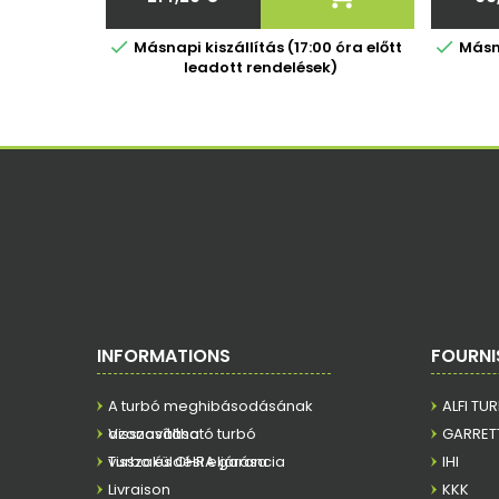
Ár


Másnapi kiszállítás (17:00 óra előtt
Másna
leadott rendelések)
INFORMATIONS
FOURNI
A turbó meghibásodásának
ALFI TU
azonosítása
Visszaváltható turbó
GARRET
visszaküldési eljárása
Turbo és CHRA garancia
IHI
Livraison
KKK