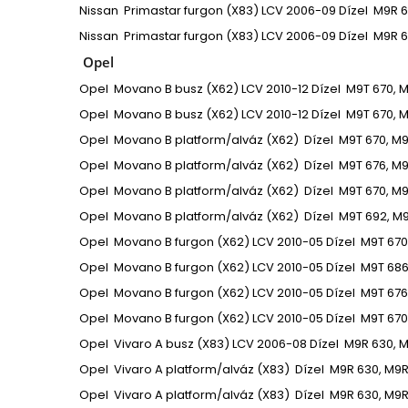
Nissan
Primastar furgon (X83)
LCV
2006-09
Dízel
M9R 6
Nissan
Primastar furgon (X83)
LCV
2006-09
Dízel
M9R 6
Opel
Opel
Movano B busz (X62)
LCV
2010-12
Dízel
M9T 670, M
Opel
Movano B busz (X62)
LCV
2010-12
Dízel
M9T 670, M
Opel
Movano B platform/alváz (X62)
Dízel
M9T 670, M9
Opel
Movano B platform/alváz (X62)
Dízel
M9T 676, M9
Opel
Movano B platform/alváz (X62)
Dízel
M9T 670, M9
Opel
Movano B platform/alváz (X62)
Dízel
M9T 692, M9
Opel
Movano B furgon (X62)
LCV
2010-05
Dízel
M9T 670
Opel
Movano B furgon (X62)
LCV
2010-05
Dízel
M9T 686
Opel
Movano B furgon (X62)
LCV
2010-05
Dízel
M9T 676
Opel
Movano B furgon (X62)
LCV
2010-05
Dízel
M9T 670
Opel
Vivaro A busz (X83)
LCV
2006-08
Dízel
M9R 630, M
Opel
Vivaro A platform/alváz (X83)
Dízel
M9R 630, M9R
Opel
Vivaro A platform/alváz (X83)
Dízel
M9R 630, M9R