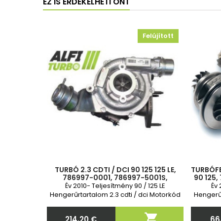
EZ IS ÉRDEKELHETI ÖNT
Felújított
TURBÓ 2.3 CDTI / DCI 90 125 125 LE,
TURBÓFE
786997-0001, 786997-5001S,
90 125,
95516205, 8660006062, 8200822404,
Év 2010- Teljesítmény 90 / 125 LE
Év 
144114283R, 1440100Q1M
Hengerűrtartalom 2.3 cdti / dci Motorkód
Hengerűr
M9T ZD3 2 év garancia

214,20 €
66