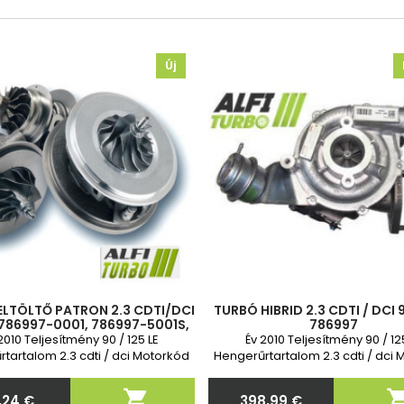
Új
LTÖLTŐ PATRON 2.3 CDTI/DCI
TURBÓ HIBRID 2.3 CDTI / DCI 9
 786997-0001, 786997-5001S,
786997
8200994301B
2010 Teljesítmény 90 / 125 LE
Év 2010 Teljesítmény 90 / 12
tartalom 2.3 cdti / dci Motorkód
Hengerűrtartalom 2.3 cdti / dci
M9T ZD3 2 év garancia
M9T ZD3 2 év garancia

,24 €
398,99 €