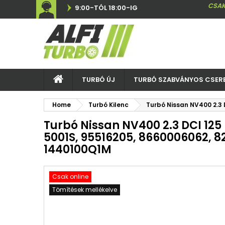
CSAK
9:00-TÓL 18:00-IG
TURBÓ ÚJ
TURBÓ SZABVÁNYOS CSER
Home
Turbó Kilenc
Turbó Nissan NV400 2.3 
Turbó Nissan NV400 2.3 DCI 125 
5001S, 95516205, 8660006062, 8
1440100Q1M
Csak online
Tömítések mellékelve