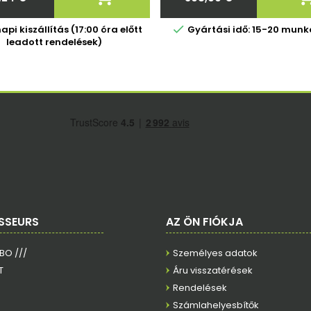
Ár
Ár

pi kiszállítás (17:00 óra előtt
Gyártási idő: 15-20 mun
leadott rendelések)
SSEURS
AZ ÖN FIÓKJA
RBO ///
Személyes adatok
T
Áru visszatérések
Rendelések
Számlahelyesbítők