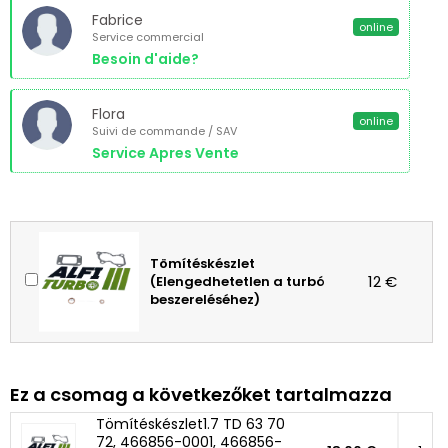
Fabrice
online
Service commercial
Besoin d'aide?
Flora
online
Suivi de commande / SAV
Service Apres Vente
Tömítéskészlet
12 €
(Elengedhetetlen a turbó
beszereléséhez)
Ez a csomag a következőket tartalmazza
Tömítéskészlet1.7 TD 63 70
72, 466856-0001, 466856-