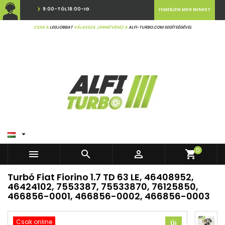
9:00-TÓL 18:00-IG
ISMERJEN MEG MINKET
CSAK A
LEGJOBBAT
VÁLASSZA JÁRMŰVÉHEZ A
ALFI-TURBO.COM SEGÍTSÉGÉVEL

0



shopping_cart
Turbó Fiat Fiorino 1.7 TD 63 LE, 46408952,
46424102, 7553387, 75533870, 76125850,
466856-0001, 466856-0002, 466856-0003
Csak online
Új