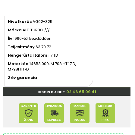
Hivatkozás
AG02-325
Márka
ALFI TURBO ///
Év
1990-től kezdődően
Teljesítmény
63 70 72
Hengerűrtartalom
1.7 TD
Motorkód
146B3.000, M.708.HT.17.D,
M798HT17D
2 év garancia
02 46 65 09 41
BESOIN D'AIDE ?
GARANTIE
LIVRAISON
MANUEL
MEILLEUR
2 ANS
EXPRESS
INCLUS
PRIX