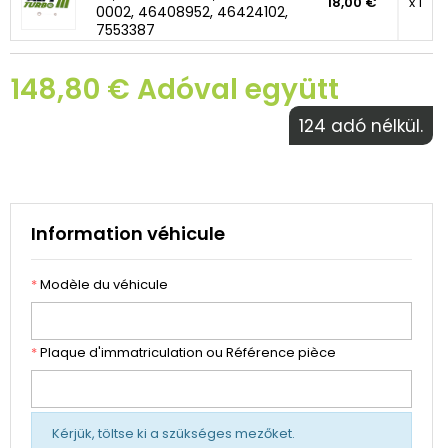
18,00 €
x 1
0002, 46408952, 46424102,
7553387
148,80 € Adóval együtt
124 adó nélkül.
Information véhicule
*
Modèle du véhicule
*
Plaque d'immatriculation ou Référence pièce
Kérjük, töltse ki a szükséges mezőket.