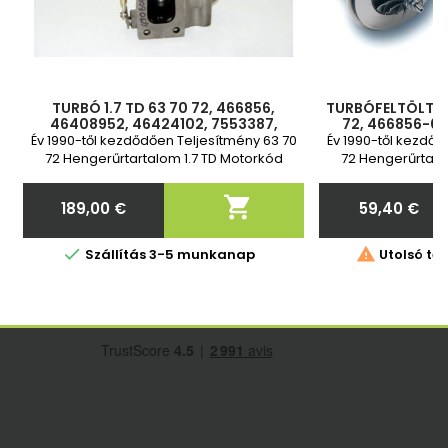
TURBÓ 1.7 TD 63 70 72, 466856,
TURBÓFELTÖLTŐ P
46408952, 46424102, 7553387,
72, 466856-00
75533870, 76125850
46408952, 46
Év 1990-től kezdődően Teljesítmény 63 70
Év 1990-től kezdőd
72 Hengerűrtartalom 1.7 TD Motorkód
72 Hengerűrtart
146B3.000, M.708.HT.17.D, M798HT17D 2 év
146B3.000, M.708.H
garancia Standard csere
ga

189,00 €
59,40 €
Ár
Ár


Szállítás 3-5 munkanap
Utolsó tét