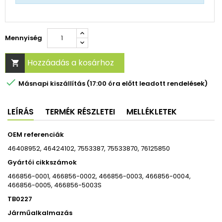
Mennyiség
Hozzáadás a kosárhoz


Másnapi kiszállítás (17:00 óra előtt leadott rendelések)
LEÍRÁS
TERMÉK RÉSZLETEI
MELLÉKLETEK
OEM referenciák
46408952, 46424102, 7553387, 75533870, 76125850
Gyártói cikkszámok
466856-0001, 466856-0002, 466856-0003, 466856-0004,
466856-0005, 466856-5003S
TB0227
Járműalkalmazás