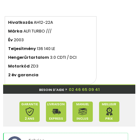
Hivatkozás
AH12-22A
Márka
ALFI TURBO ///
Év
2003
Teljesítmény
136 140 LE
Hengerűrtartalom
3.0 CDTI / DCI
Motorkód
ZD3
2 év garancia
02 46 65 09 41
BESOIN D'AIDE ?
GARANTIE
LIVRAISON
MANUEL
MEILLEUR
2 ANS
EXPRESS
INCLUS
PRIX