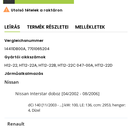

Utolsó tételek a raktáron
LEÍRÁS
TERMÉK RÉSZLETEI
MELLÉKLETEK
Vergleichsnummer
14411DB00A, 7701065204
Gyártói cikkszámok
H12-22, HT12-22A, HT12-22B, HT12-22C 047-00A, HT12-22D
Járműalkalmazás
Nissan
Nissan Interstar doboz [04/2002 - 08/2006]
dCi 140 [11/2003 - ...] kW: 100, LE: 136, ccm: 2953, henger:
4, Dízel
Renault