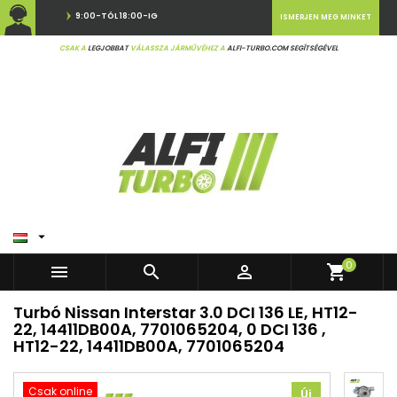
9:00-TÓL 18:00-IG
ISMERJEN MEG MINKET
CSAK A
LEGJOBBAT
VÁLASSZA JÁRMŰVÉHEZ A
ALFI-TURBO.COM SEGÍTSÉGÉVEL

0



shopping_cart
Turbó Nissan Interstar 3.0 DCI 136 LE, HT12-
22, 14411DB00A, 7701065204, 0 DCI 136 ,
HT12-22, 14411DB00A, 7701065204
Csak online
Új