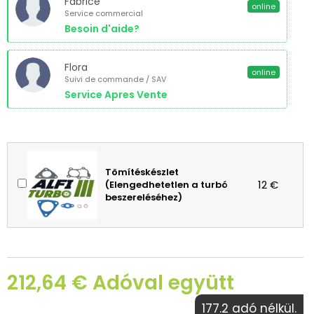
Fabrice
online
Service commercial
Besoin d'aide?
Flora
online
Suivi de commande / SAV
Service Apres Vente
Tömítéskészlet
12 €
(Elengedhetetlen a turbó
beszereléséhez)
212,64 € Adóval együtt
177.2 adó nélkül.