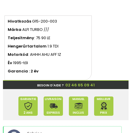
Hivatkozás
G15-200-003
Márka
ALFI TURBO ///
Teljesítmény
: 75 90 LE
Hengerűrtartalom
1.9 TDI
Motorkód
: AHHH AHU AFF 1Z
Év
1995-től
Garancia : 2 év
02 46 65 09 41
BESOIN D'AIDE ?
GARANTIE
LIVRAISON
MANUEL
MEILLEUR
2 ANS
EXPRESS
INCLUS
PRIX