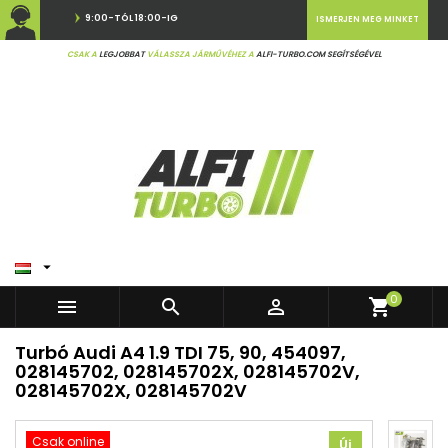
9:00-TÓL 18:00-IG
ISMERJEN MEG MINKET
CSAK A
LEGJOBBAT
VÁLASSZA JÁRMŰVÉHEZ A
ALFI-TURBO.COM SEGÍTSÉGÉVEL

0



shopping_cart
Turbó Audi A4 1.9 TDI 75, 90, 454097,
028145702, 028145702X, 028145702V,
028145702X, 028145702V
Csak online
Új