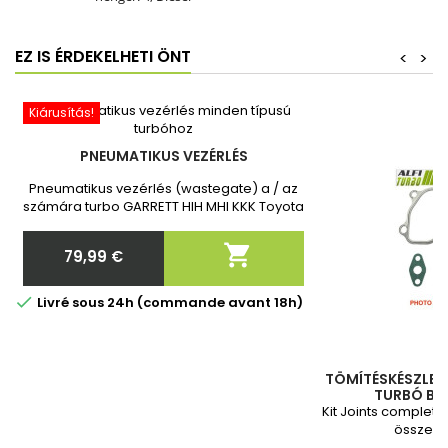
EZ IS ÉRDEKELHETI ÖNT
<
>
Kiárusítás!
PNEUMATIKUS VEZÉRLÉS
Pneumatikus vezérlés (wastegate) a / az
számára turbo GARRETT HIH MHI KKK Toyota
Toyota Vadonatúj, 2 év garanciával.
Megrendelés után kérjük, adja meg

79,99 €
nekünk a turbó pontos cikkszámát!
Ár

Livré sous 24h (commande avant 18h)
TÖMÍTÉSKÉSZLET 
TURBÓ BES
Kit Joints complete
összesz