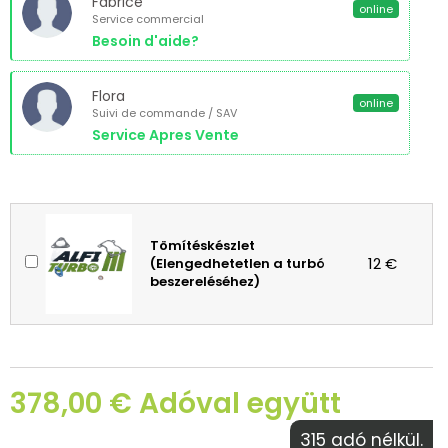
Fabrice
online
Service commercial
Besoin d'aide?
Flora
online
Suivi de commande / SAV
Service Apres Vente
Tömítéskészlet
12 €
(Elengedhetetlen a turbó
beszereléséhez)
378,00 € Adóval együtt
315 adó nélkül.