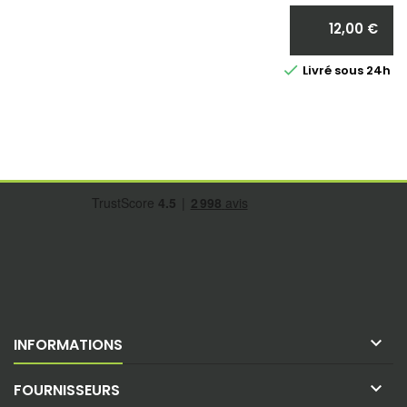
12,00 €
Ár

Livré sous 24h 

INFORMATIONS

FOURNISSEURS