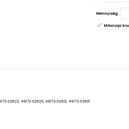
Mennyiség

Másnapi kiszá
173.02622, 49173.02620, 49173.02612, 49173.02610