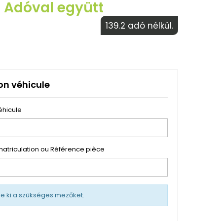
€ Adóval együtt
139.2 adó nélkül.
on véhicule
éhicule
atriculation ou Référence pièce
tse ki a szükséges mezőket.