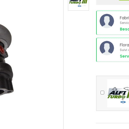
Fabr
Servi
Beso
Flor
Suivi
Serv