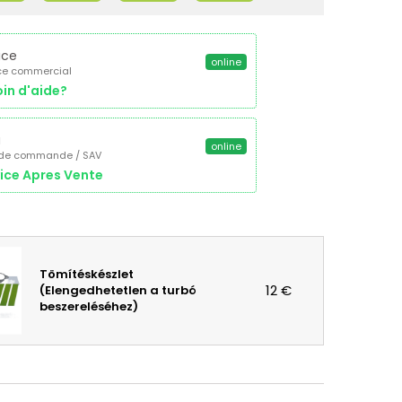
ice
online
ce commercial
in d'aide?
a
online
 de commande / SAV
ice Apres Vente
Tömítéskészlet
12 €
(Elengedhetetlen a turbó
beszereléséhez)