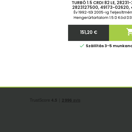
TURBÓ 1.5 CRDI 82 LE, 28231
2823127500, 49173-02620, 
02622, 49173.02622, 49173.
Év 1992-től 2005-ig Teljesítmén
49173-02612,
Hengerűrtartalom 1.5 D Kód D
garancia Standard cser
151,20 €
Ár

Szállítás 3-5 munkan