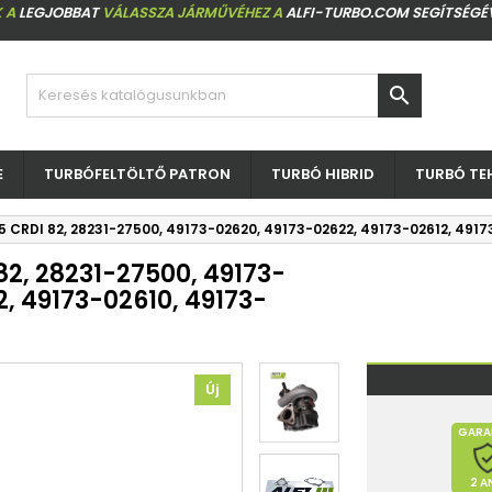
 A
LEGJOBBAT
VÁLASSZA JÁRMŰVÉHEZ A
ALFI-TURBO.COM SEGÍTSÉGÉ

E
TURBÓFELTÖLTŐ PATRON
TURBÓ HIBRID
TURBÓ TE
5 CRDI 82, 28231-27500, 49173-02620, 49173-02622, 49173-02612, 4917
82, 28231-27500, 49173-
, 49173-02610, 49173-
Új
GARA
2 A