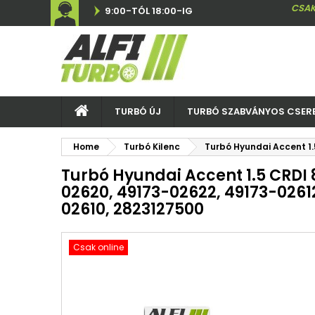
CSAK
9:00-TÓL 18:00-IG
TURBÓ ÚJ
TURBÓ SZABVÁNYOS CSER
Home
Turbó Kilenc
Turbó Hyundai Accent 1.
Turbó Hyundai Accent 1.5 CRDI 
02620, 49173-02622, 49173-02612
02610, 2823127500
Csak online