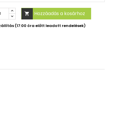
Hozzáadás a kosárhoz

llítás (17:00 óra előtt leadott rendelések)