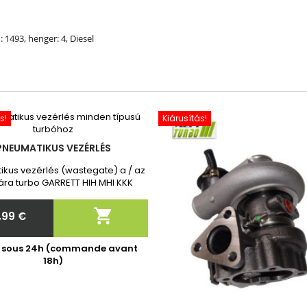
: 1493, henger: 4, Diesel
s!
Kiárusítás!
PNEUMATIKUS VEZÉRLÉS
kus vezérlés (wastegate) a / az
ra turbo GARRETT HIH MHI KKK
ota Toyota Vadonatúj, 2 év
iával. Megrendelés után kérjük,

,99 €
 meg nekünk a turbó pontos
Ár
cikkszámát!
é sous 24h (commande avant
18h)