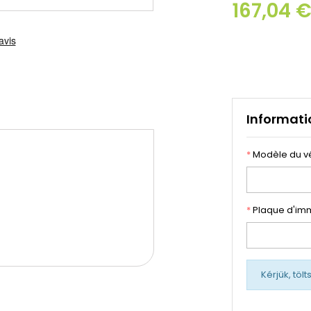
167,04 
Informati
*
Modèle du v
*
Plaque d'imm
Kérjük, töl