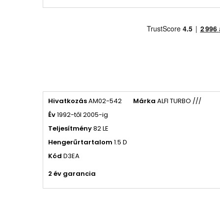
Hivatkozás
AM02-542
Márka
ALFI TURBO ///
Év
1992-től 2005-ig
Teljesítmény
82 LE
Hengerűrtartalom
1.5 D
Kód
D3EA
2 év garancia