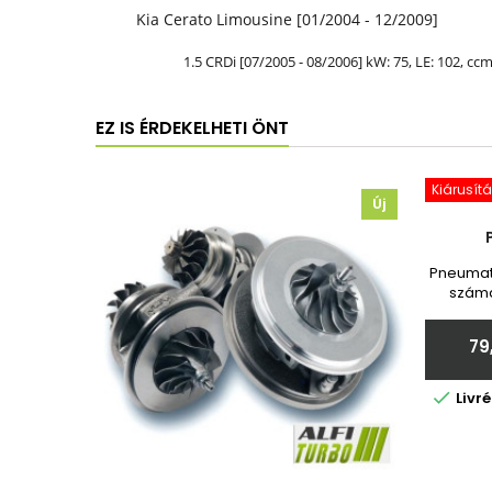
Kia Cerato Limousine [01/2004 - 12/2009]
1.5 CRDi [07/2005 - 08/2006] kW: 75, LE: 102, ccm
EZ IS ÉRDEKELHETI ÖNT
Kiárusítá
Új
Pneumati
számá
Toy
garanc
79
adja

Livr