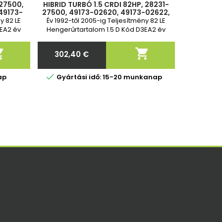
-27500,
HIBRID TURBÓ 1.5 CRDI 82HP, 28231-
49173-
27500, 49173-02620, 49173-02622,
02620,
49173-02612, 49173-02612, 49173-
y 82 LE
Év 1992-től 2005-ig Teljesítmény 82 LE
02610
3EA2 év
Hengerűrtartalom 1.5 D Kód D3EA2 év
e
garancia Standard csere


302,40 €
Ár

ap
Gyártási idő: 15-20 munkanap