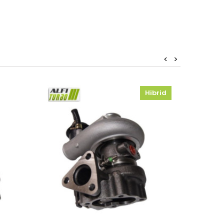
<
>
Hibrid