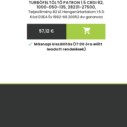
TURBÓFELTÖLTŐ PATRON 1.5 CRDI 82,
1000-050-135, 28231-27500,
2823127500, 49173-02620, 49173-
Teljesítmény 82 LE Hengerűrtartalom 1.5 D
02622, 49173.02622, 49173.02620, 491
Kód D3EA Év 1992-től 20052 év garancia

57,12 €
Ár

Másnapi kiszállítás (17:00 óra előtt
leadott rendelések)